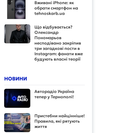
Вживані iPhone: як
обрати смартфон на
tehnoskarb.ua
Що відбувається?
Олександр
Пономарьов
несподівано закріпив
три загадкові пости в
Instagram: фанати вже
будують власні теорії
НОВИНИ
Авторадіо Україна
тепер у Тернополі!
Пристебни найцінніше!
Правила, які рятують
життя