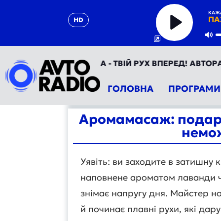
КАЖ
ПА
HD
Play
Mu
АВТОРАДІО УКРАЇНА - ТВІЙ РУХ ВПЕРЕД! АВТОРАДІО 
ГОЛОВНА
ПРОГРАМИ
Аромамасаж: подару
немо
Уявіть: ви заходите в затишну к
наповнене ароматом лаванди чи 
знімає напругу дня. Майстер на
й починає плавні рухи, які дар