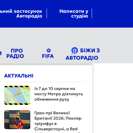
ьний застосунок
Написати у
Авторадіо
студію
БІЖИ З
ПРО
⚽
И
РАДІО
FIFA
АВТОРАДІО
АКТУАЛЬНІ
Із 7 до 10 серпня на
мосту Метро діятимуть
обмеження руху
Гран-прі Великої
Британії 2026: Леклер
тріумфує в
Сільверстоуні, а Red