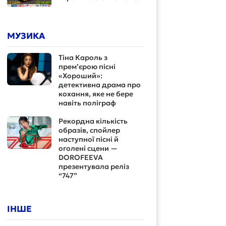
МУЗИКА
Тіна Кароль з
прем’єрою пісні
«Хороший»:
детективна драма про
кохання, яке не бере
навіть поліграф
Рекордна кількість
образів, спойлер
наступної пісні й
оголені сцени —
DOROFEEVA
презентувала реліз
“747”
ІНШЕ