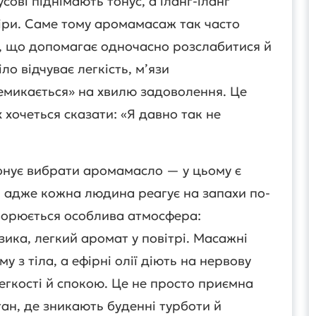
сові піднімають тонус, а іланг-іланг
віри. Саме тому аромамасаж так часто
л, що допомагає одночасно розслабитися й
ло відчуває легкість, м’язи
емикається» на хвилю задоволення. Це
х хочеться сказати: «Я давно так не
нує вибрати аромамасло — у цьому є
, адже кожна людина реагує на запахи по-
творюється особлива атмосфера:
зика, легкий аромат у повітрі. Масажні
 з тіла, а ефірні олії діють на нервову
егкості й спокою. Це не просто приємна
ан, де зникають буденні турботи й