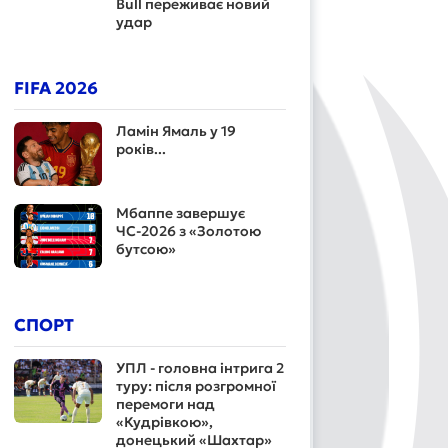
Bull переживає новий
удар
FIFA 2026
Ламін Ямаль у 19
років...
Мбаппе завершує
ЧС-2026 з «Золотою
бутсою»
СПОРТ
УПЛ - головна інтрига 2
туру: після розгромної
перемоги над
«Кудрівкою»,
донецький «Шахтар»