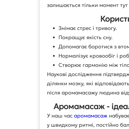
залишається тільки момент тут 
Корист
Знімає стрес і тривогу.
Покращує якість сну.
Допомагає боротися з втом
Нормалізує кровообіг і роб
Створює гармонію між тіло
Наукові дослідження підтверд
ділянки мозку, які відповідають
після аромамасажу людина відчу
Аромамасаж - ідеа
У наш час
аромамасаж
набуває
у швидкому ритмі, постійно ба