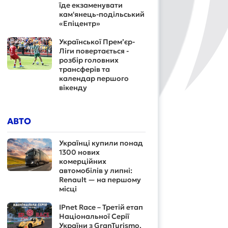
їде екзаменувати
кам'янець-подільський
«Епіцентр»
Української Прем’єр-
Ліги повертається -
розбір головних
трансферів та
календар першого
вікенду
АВТО
Українці купили понад
1300 нових
комерційних
автомобілів у липні:
Renault — на першому
місці
IPnet Race – Третій етап
Національної Серії
України з GranTurismo.