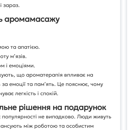
і зараз.
ь аромамасажу
ою та апатією.
оту м’язів.
м і емоціями.
жують, що ароматерапія впливає на
 за емоції та пам’ять. Це пояснює, чому
ває легкість і спокій.
льне рішення на подарунок
 популярності не випадково. Люди живуть
лансують між роботою та особистим