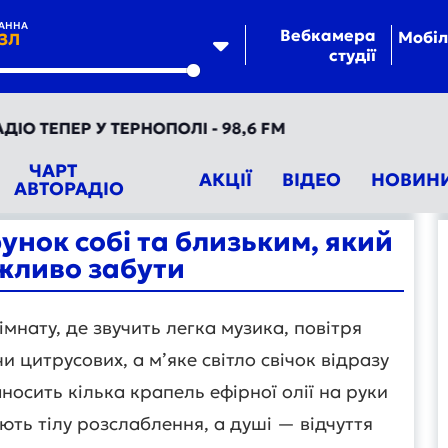
АННА
Вебкамера
Мобіл
ЗЛ
студії
te
ТЕПЕР У ТЕРНОПОЛІ - 98,6 FM
ЧАРТ
АКЦІЇ
ВІДЕО
НОВИН
АВТОРАДІО
нок собі та близьким, який
жливо забути
імнату, де звучить легка музика, повітря
цитрусових, а м’яке світло свічок відразу
носить кілька крапель ефірної олії на руки
ують тілу розслаблення, а душі — відчуття