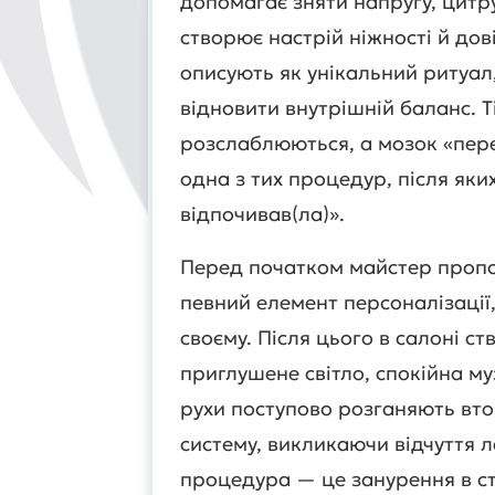
допомагає зняти напругу, цитру
створює настрій ніжності й до
описують як унікальний ритуа
відновити внутрішній баланс. Ті
розслаблюються, а мозок «пер
одна з тих процедур, після яки
відпочивав(ла)».
Перед початком майстер пропо
певний елемент персоналізації
своєму. Після цього в салоні с
приглушене світло, спокійна му
рухи поступово розганяють втому
систему, викликаючи відчуття л
процедура — це занурення в ст