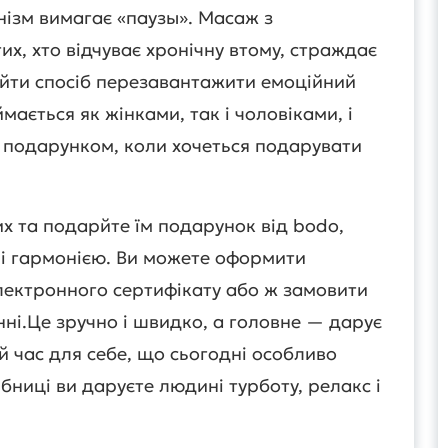
нізм вимагає «паузы». Масаж з
х, хто відчуває хронічну втому, страждає
айти спосіб перезавантажити емоційний
мається як жінками, так і чоловіками, і
 подарунком, коли хочеться подарувати
их та подарйте їм подарунок від bodo,
м і гармонією. Ви можете оформити
лектронного сертифікату або ж замовити
ні.Це зручно і швидко, а головне — дарує
й час для себе, що сьогодні особливо
ібниці ви даруєте людині турботу, релакс і