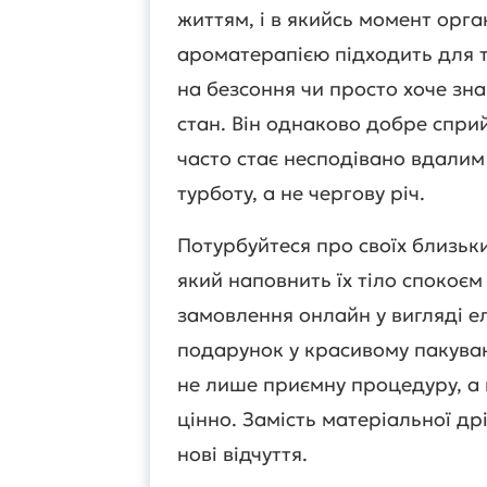
життям, і в якийсь момент орга
ароматерапією підходить для ти
на безсоння чи просто хоче зн
стан. Він однаково добре сприй
часто стає несподівано вдалим
турботу, а не чергову річ.
Потурбуйтеся про своїх близьк
який наповнить їх тіло спокоє
замовлення онлайн у вигляді е
подарунок у красивому пакуван
не лише приємну процедуру, а 
цінно. Замість матеріальної др
нові відчуття.