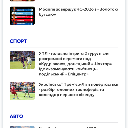
Мбаппе завершує ЧС-2026 з «Золотою
бутсою»
СПОРТ
УПЛ - головна інтрига 2 туру: після
розгромної перемоги над
«Кудрівкою», донецький «Шахтар»
їде екзаменувати кам'янець-
подільський «Епіцентр»
Української Прем’єр-Ліги повертається
- розбір головних трансферів та
календар першого вікенду
АВТО