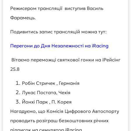
Режисером трансляції виступив Василь
Фарамець.
Подивитись запис трансляцій можна тут:
Перегони до Дня Незалежності на iRacing
Вітаємо переможці святкової гонки на іРейсінг
25.8
Робін Стричек , Германія
Лукас Постата, Чехія
Йонхі Парк , П. Корея
Нагадуємо, що Комісія Цифрового Автоспорту
проводить розіграш безкоштовних річних
підписок на симулятор iRacing .