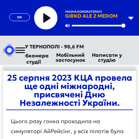
MASHA KONDRATENKO
GIRKO ALE Z MEDOM
HD
Play
Mute
ТЕПЕР У ТЕРНОПОЛІ - 98,6 FM
Мобільний
Написати у
Вебкамера
застосунок
студію
студії
25 серпня 2023 КЦА провела
ще одні міжнародні,
присвячені Дню
Незалежності України.
Цього разу гонка проходила на
симуляторі АйРейсінг, у всіх пілотів була