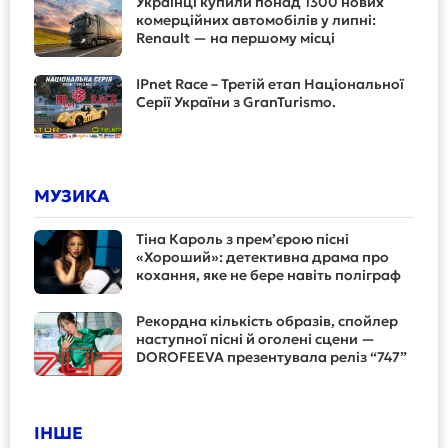
Українці купили понад 1300 нових
комерційних автомобілів у липні:
Renault — на першому місці
IPnet Race – Третій етап Національної
Серії України з GranTurismo.
МУЗИКА
Тіна Кароль з прем’єрою пісні
«Хороший»: детективна драма про
кохання, яке не бере навіть поліграф
Рекордна кількість образів, спойлер
наступної пісні й оголені сцени —
DOROFEEVA презентувала реліз “747”
ІНШЕ