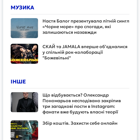
МУЗИКА
Настя Балог презентувала літній сингл
«Чорне море» про спогади, які
залишаються назавжди
СКАЙ та JAMALA вперше об’єдналися
у спільній рок-колаборації
"Божевільні"
ІНШЕ
Що відбувається? Олександр
Пономарьов несподівано закріпив
три загадкові пости в Instagram:
фанати вже будують власні теорії
Збір коштів. Захисти себе онлайн