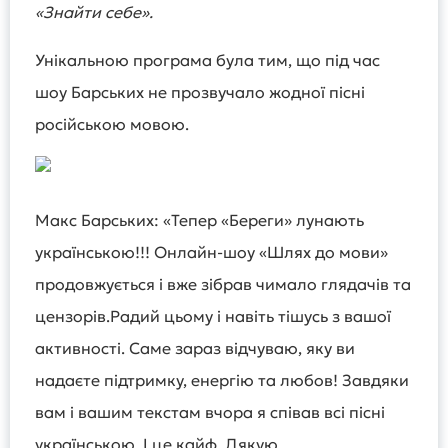
«Знайти себе».
Унікальною програма була тим, що під час
шоу Барських не прозвучало жодної пісні
російською мовою.
Макс Барських: «Тепер «Береги» лунають
українською!!! Онлайн-шоу «Шлях до мови»
продовжується і вже зібрав чимало глядачів та
цензорів.Радий цьому і навіть тішусь з вашої
активності. Саме зараз відчуваю, яку ви
надаєте підтримку, енергію та любов! Завдяки
вам і вашим текстам вчора я співав всі пісні
українською. І це кайф Дякую,