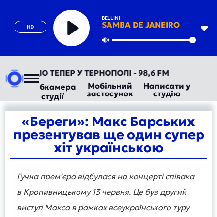
BELLINI
SAMBA DE JANEIRO
HD
Play
Mute
ВТОРАДІО ТЕПЕР У ТЕРНОПОЛІ - 98,6 FM
Мобільний
Написати у
Вебкамера
застосунок
студію
студії
«Береги»: Макс Барських
презентував ще один супер
хіт українською
Гучна премʼєра відбулася на концерті співака
в Кропивницькому 13 червня. Це був другий
виступ Макса в рамках всеукраїнського туру