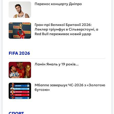
Перенос концерту Дніпро
Гран-прі Великої Британії 2026:
Леклер тріумфує в Сільверстоуні, а
Red Bull переживає новий удар
FIFA 2026
Ламін Ямаль у 19 років...
Мбаппе завершує ЧС-2026 з «Золотою
бутсою»
СПОРТ