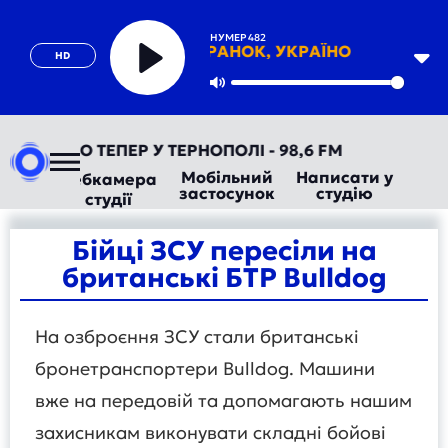
НУМЕР 482
ДОБРИЙ РАНОК, УКРАЇНО
HD
Play
Mute
ВТОРАДІО ТЕПЕР У ТЕРНОПОЛІ - 98,6 FM
Мобільний
Написати у
Вебкамера
застосунок
студію
студії
Бійці ЗСУ пересіли на
британські БТР Bulldog
На озброєння ЗСУ стали британські
бронетранспортери Bulldog. Машини
вже на передовій та допомагають нашим
захисникам виконувати складні бойові