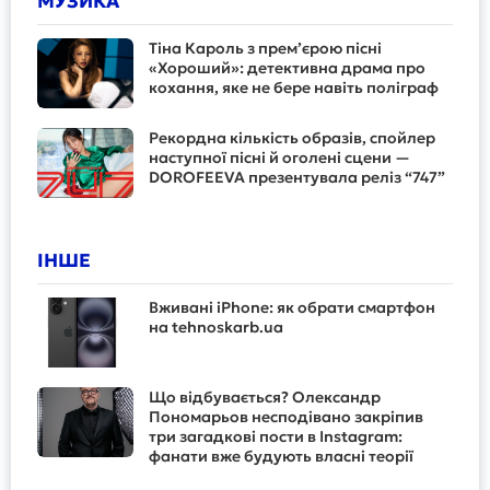
МУЗИКА
Тіна Кароль з прем’єрою пісні
«Хороший»: детективна драма про
кохання, яке не бере навіть поліграф
Рекордна кількість образів, спойлер
наступної пісні й оголені сцени —
DOROFEEVA презентувала реліз “747”
ІНШЕ
Вживані iPhone: як обрати смартфон
на tehnoskarb.ua
Що відбувається? Олександр
Пономарьов несподівано закріпив
три загадкові пости в Instagram:
фанати вже будують власні теорії