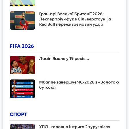
Гран-прі Великої Британії 2026:
Леклер тріумфує в Сільверстоуні, а
Red Bull переживає новий удар
FIFA 2026
Ламін Ямаль у 19 років...
Мбаппе завершує ЧС-2026 з «Золотою
бутсою»
СПОРТ
УПЛ - головна інтрига 2 туру: після