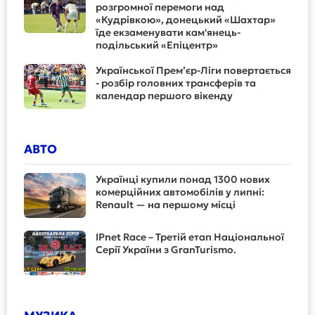
розгромної перемоги над
«Кудрівкою», донецький «Шахтар»
їде екзаменувати кам'янець-
подільський «Епіцентр»
Української Прем’єр-Ліги повертається
- розбір головних трансферів та
календар першого вікенду
АВТО
Українці купили понад 1300 нових
комерційних автомобілів у липні:
Renault — на першому місці
IPnet Race – Третій етап Національної
Серії України з GranTurismo.