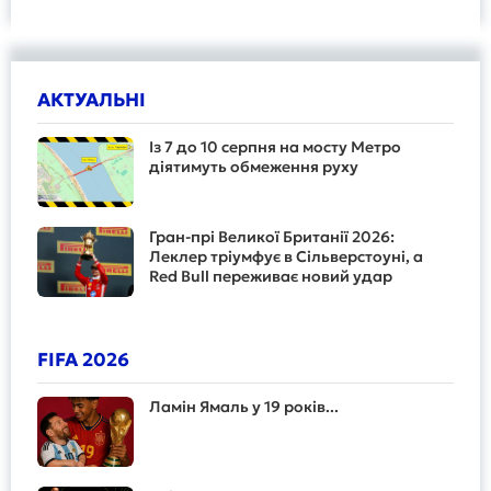
АКТУАЛЬНІ
Із 7 до 10 серпня на мосту Метро
діятимуть обмеження руху
Гран-прі Великої Британії 2026:
Леклер тріумфує в Сільверстоуні, а
Red Bull переживає новий удар
FIFA 2026
Ламін Ямаль у 19 років...