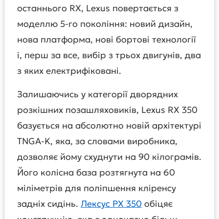
останнього RX, Lexus повертається з
моделлю 5-го покоління: новий дизайн,
нова платформа, нові бортові технології
і, перш за все, вибір з трьох двигунів, два
з яких електрифіковані.
Залишаючись у категорії дворядних
розкішних позашляховиків, Lexus RX 350
базується на абсолютно новій архітектурі
TNGA-K, яка, за словами виробника,
дозволяє йому схуднути на 90 кілограмів.
Його колісна база розтягнута на 60
міліметрів для поліпшення кліренсу
задніх сидінь.
Лексус РХ 350
обіцяє