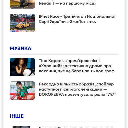
Renault — на першому місці
IPnet Race – Третій етап Національної
Серії України з GranTurismo.
МУЗИКА
Тіна Кароль з прем’єрою пісні
«Хороший»: детективна драма про
кохання, яке не бере навіть поліграф
Рекордна кількість образів, спойлер
наступної пісні й оголені сцени —
DOROFEEVA презентувала реліз “747”
ІНШЕ