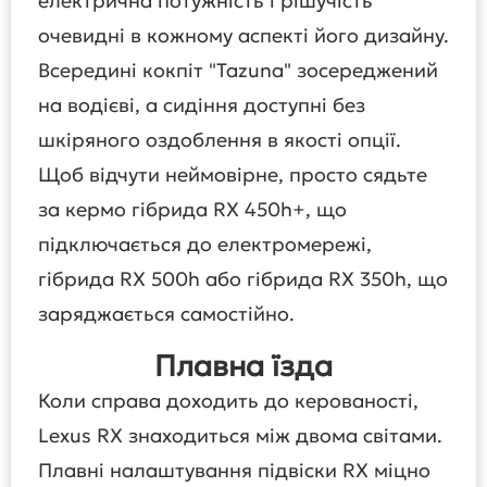
електрична потужність і рішучість
очевидні в кожному аспекті його дизайну.
Всередині кокпіт "Tazuna" зосереджений
на водієві, а сидіння доступні без
шкіряного оздоблення в якості опції.
Щоб відчути неймовірне, просто сядьте
за кермо гібрида RX 450h+, що
підключається до електромережі,
гібрида RX 500h або гібрида RX 350h, що
заряджається самостійно.
Плавна їзда
Коли справа доходить до керованості,
Lexus RX знаходиться між двома світами.
Плавні налаштування підвіски RX міцно