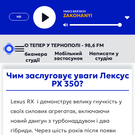
MAKS BARSKIH
ZAKOHANYI
HD
Play
Mute
ТОРАДІО ТЕПЕР У ТЕРНОПОЛІ - 98,6 FM
Мобільний
Написати у
Вебкамера
застосунок
студію
студії
Чим заслуговує уваги Лексус
РХ 350?
Lexus RX і демонструє велику гнучкість у
своїх силових агрегатах, включаючи
новий двигун з турбонаддувом і два
гібриди. Через шість років після появи