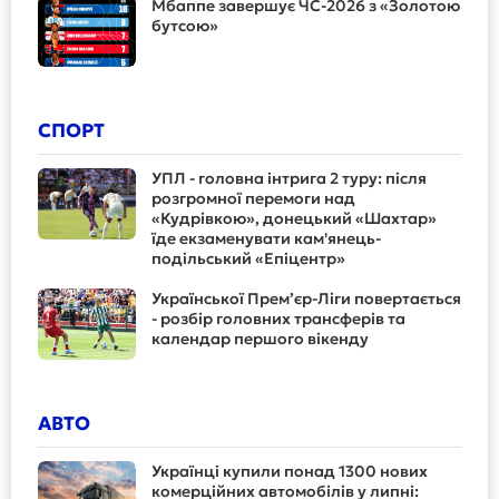
Мбаппе завершує ЧС-2026 з «Золотою
бутсою»
СПОРТ
УПЛ - головна інтрига 2 туру: після
розгромної перемоги над
«Кудрівкою», донецький «Шахтар»
їде екзаменувати кам'янець-
подільський «Епіцентр»
Української Прем’єр-Ліги повертається
- розбір головних трансферів та
календар першого вікенду
АВТО
Українці купили понад 1300 нових
комерційних автомобілів у липні: