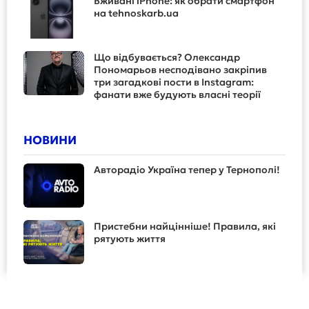
Вживані iPhone: як обрати смартфон
на tehnoskarb.ua
Що відбувається? Олександр
Пономарьов несподівано закріпив
три загадкові пости в Instagram:
фанати вже будують власні теорії
НОВИНИ
Авторадіо Україна тепер у Тернополі!
Пристебни найцінніше! Правила, які
рятують життя