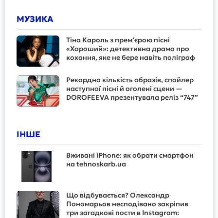
МУЗИКА
Тіна Кароль з прем’єрою пісні
«Хороший»: детективна драма про
кохання, яке не бере навіть поліграф
Рекордна кількість образів, спойлер
наступної пісні й оголені сцени —
DOROFEEVA презентувала реліз “747”
ІНШЕ
Вживані iPhone: як обрати смартфон
на tehnoskarb.ua
Що відбувається? Олександр
Пономарьов несподівано закріпив
три загадкові пости в Instagram: