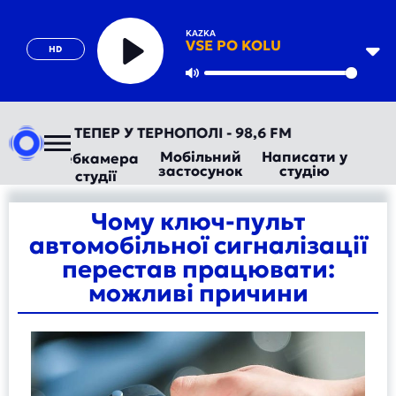
KAZKA
VSE PO KOLU
HD
Play
Mute
ОРАДІО ТЕПЕР У ТЕРНОПОЛІ - 98,6 FM
Мобільний
Написати у
Вебкамера
застосунок
студію
студії
Чому ключ-пульт
автомобільної сигналізації
перестав працювати:
можливі причини