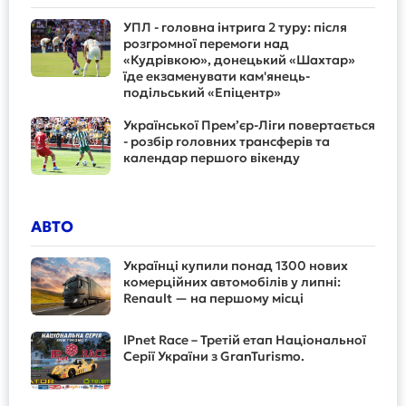
УПЛ - головна інтрига 2 туру: після
розгромної перемоги над
«Кудрівкою», донецький «Шахтар»
їде екзаменувати кам'янець-
подільський «Епіцентр»
Української Прем’єр-Ліги повертається
- розбір головних трансферів та
календар першого вікенду
АВТО
Українці купили понад 1300 нових
комерційних автомобілів у липні:
Renault — на першому місці
IPnet Race – Третій етап Національної
Серії України з GranTurismo.