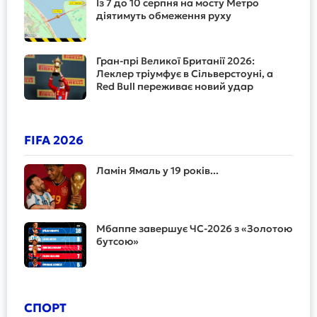
Із 7 до 10 серпня на мосту Метро
діятимуть обмеження руху
Гран-прі Великої Британії 2026:
Леклер тріумфує в Сільверстоуні, а
Red Bull переживає новий удар
FIFA 2026
Ламін Ямаль у 19 років...
Мбаппе завершує ЧС-2026 з «Золотою
бутсою»
СПОРТ