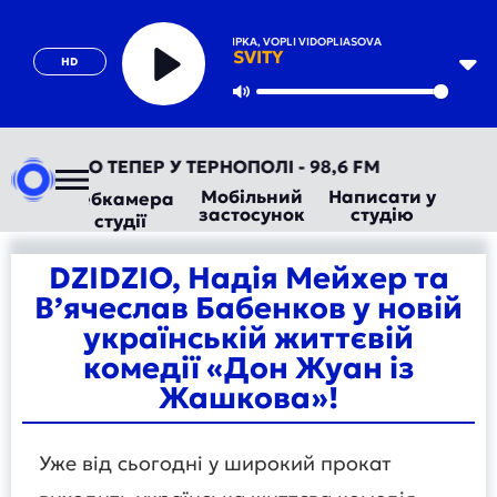
OLEH SKRIPKA, VOPLI VIDOPLIASOVA
SVITY
HD
Play
Mute
ВТОРАДІО ТЕПЕР У ТЕРНОПОЛІ - 98,6 FM
Мобільний
Написати у
Вебкамера
застосунок
студію
студії
DZIDZIO, Надія Мейхер та
В’ячеслав Бабенков у новій
українській життєвій
комедії «Дон Жуан із
Жашкова»!
Уже від сьогодні у широкий прокат