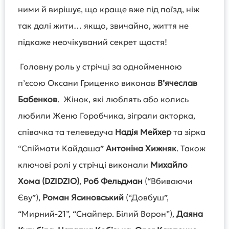
ними й вирішує, що краще вже під поїзд, ніж
так далі жити… якщо, звичайно, життя не
підкаже неочікуваний секрет щастя!
Головну роль у стрічці за однойменною
п’єсою Оксани Гриценко виконав
В’ячеслав
Бабенков
. Жінок, які люблять або колись
любили Женю Горобчика, зіграли акторка,
співачка та телеведуча
Надія Мейхер
та зірка
“Спіймати Кайдаша”
Антоніна Хижняк
. Також
ключові ролі у стрічці виконали
Михайло
Хома (DZIDZIO)
,
Роб Фельдман
(“Вбиваючи
Єву”),
Роман Ясиновський
(“Довбуш”,
“Мирний-21”, “Снайпер. Білий Ворон”),
Даяна