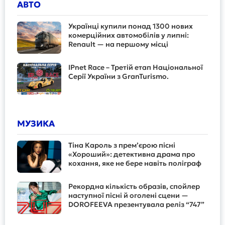
АВТО
Українці купили понад 1300 нових
комерційних автомобілів у липні:
Renault — на першому місці
IPnet Race – Третій етап Національної
Серії України з GranTurismo.
МУЗИКА
Тіна Кароль з прем’єрою пісні
«Хороший»: детективна драма про
кохання, яке не бере навіть поліграф
Рекордна кількість образів, спойлер
наступної пісні й оголені сцени —
DOROFEEVA презентувала реліз “747”