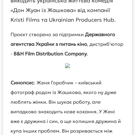
виходить українська життєва комедія
«Дон Жуан із Жашкова» від компанії
Kristi Films та Ukrainian Producers Hub.
Проєкт створено за підтримки
Державного
агентства України з питань кіно
, дистриб’ютор
-
B&H Film Distribution
Company
.
Синопсис
: Женя Горобчик – київський
фотограф родом із Жашкова, якого ну дуже
люблять жінки. Він шукає роботу, але
випадково знаходить нове кохання. У Жені
вже є дружина і син, а ще колишня дружина й
купа інших проблем. Він розривається між