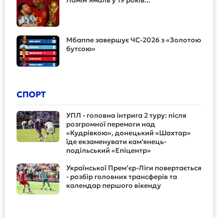
Ламін Ямаль у 19 років...
Мбаппе завершує ЧС-2026 з «Золотою
бутсою»
СПОРТ
УПЛ - головна інтрига 2 туру: після
розгромної перемоги над
«Кудрівкою», донецький «Шахтар»
їде екзаменувати кам'янець-
подільський «Епіцентр»
Української Прем’єр-Ліги повертається
- розбір головних трансферів та
календар першого вікенду