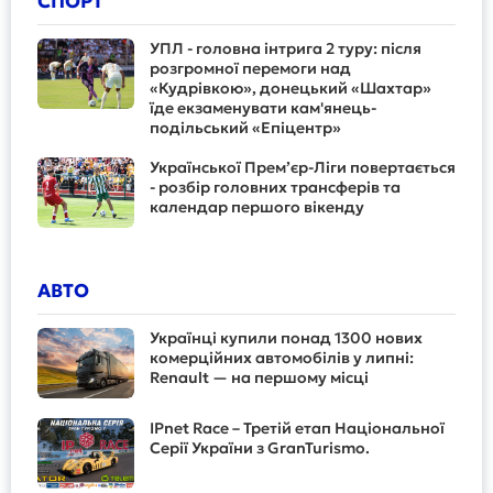
СПОРТ
УПЛ - головна інтрига 2 туру: після
розгромної перемоги над
«Кудрівкою», донецький «Шахтар»
їде екзаменувати кам'янець-
подільський «Епіцентр»
Української Прем’єр-Ліги повертається
- розбір головних трансферів та
календар першого вікенду
АВТО
Українці купили понад 1300 нових
комерційних автомобілів у липні:
Renault — на першому місці
IPnet Race – Третій етап Національної
Серії України з GranTurismo.