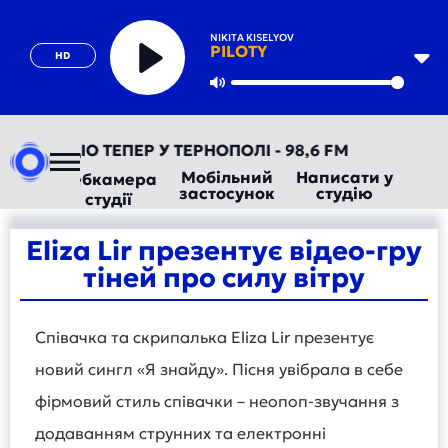
NIKITA KISELYOV
PILOTY
HD
Play
Mute
ВТОРАДІО ТЕПЕР У ТЕРНОПОЛІ - 98,6 FM
Мобільний
Написати у
Вебкамера
застосунок
студію
студії
Eliza Lir презентує відео-гру
тіней про силу вітру
Співачка та скрипалька Eliza Lir презентує
новий сингл «Я знайду». Пісня увібрала в себе
фірмовий стиль співачки – неопоп-звучання з
додаванням струнних та електронні