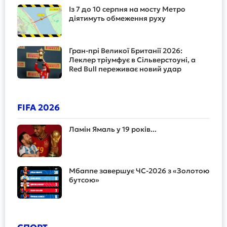
Із 7 до 10 серпня на мосту Метро
діятимуть обмеження руху
Гран-прі Великої Британії 2026:
Леклер тріумфує в Сільверстоуні, а
Red Bull переживає новий удар
FIFA 2026
Ламін Ямаль у 19 років...
Мбаппе завершує ЧС-2026 з «Золотою
бутсою»