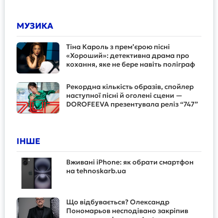
МУЗИКА
Тіна Кароль з прем’єрою пісні
«Хороший»: детективна драма про
кохання, яке не бере навіть поліграф
Рекордна кількість образів, спойлер
наступної пісні й оголені сцени —
DOROFEEVA презентувала реліз “747”
ІНШЕ
Вживані iPhone: як обрати смартфон
на tehnoskarb.ua
Що відбувається? Олександр
Пономарьов несподівано закріпив