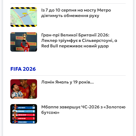
Із 7 до 10 серпня на мосту Метро
діятимуть обмеження руху
Гран-прі Великої Британії 2026:
Леклер тріумфує в Сільверстоуні, а
Red Bull переживає новий удар
FIFA 2026
Ламін Ямаль у 19 років...
Мбаппе завершує ЧС-2026 з «Золотою
бутсою»