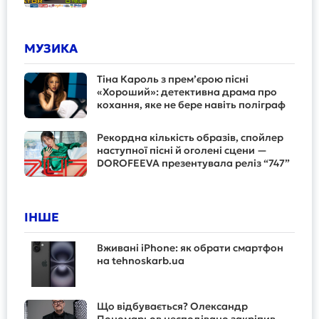
МУЗИКА
Тіна Кароль з прем’єрою пісні
«Хороший»: детективна драма про
кохання, яке не бере навіть поліграф
Рекордна кількість образів, спойлер
наступної пісні й оголені сцени —
DOROFEEVA презентувала реліз “747”
ІНШЕ
Вживані iPhone: як обрати смартфон
на tehnoskarb.ua
Що відбувається? Олександр
Пономарьов несподівано закріпив