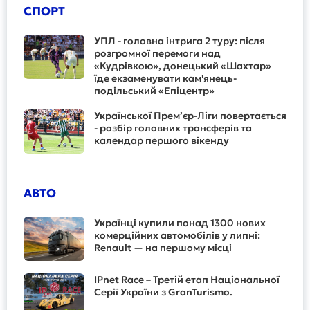
СПОРТ
УПЛ - головна інтрига 2 туру: після
розгромної перемоги над
«Кудрівкою», донецький «Шахтар»
їде екзаменувати кам'янець-
подільський «Епіцентр»
Української Прем’єр-Ліги повертається
- розбір головних трансферів та
календар першого вікенду
АВТО
Українці купили понад 1300 нових
комерційних автомобілів у липні:
Renault — на першому місці
IPnet Race – Третій етап Національної
Серії України з GranTurismo.