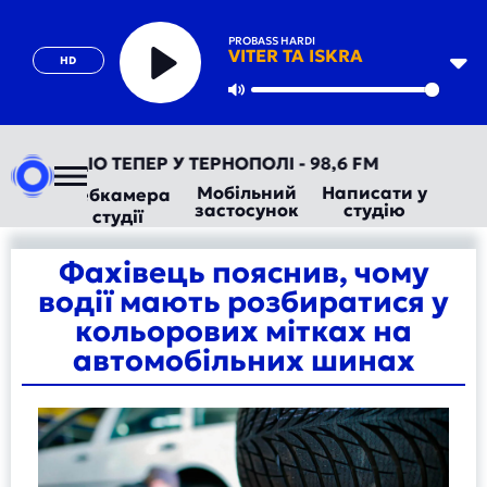
PROBASS HARDI
VITER TA ISKRA
HD
Play
Mute
ВТОРАДІО ТЕПЕР У ТЕРНОПОЛІ - 98,6 FM
Мобільний
Написати у
Вебкамера
застосунок
студію
студії
Фахівець пояснив, чому
водії мають розбиратися у
кольорових мітках на
автомобільних шинах