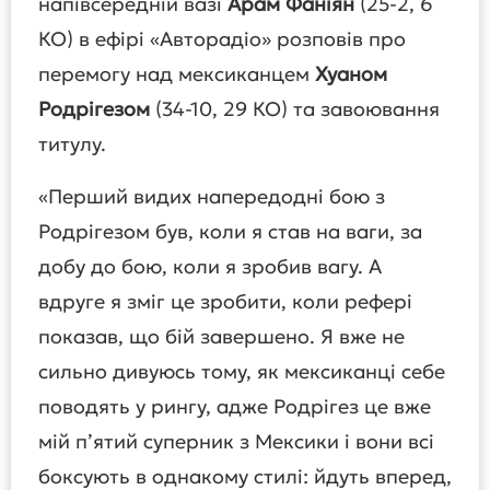
напівсередній вазі
Арам Фаніян
(25-2, 6
КО) в ефірі «Авторадіо» розповів про
перемогу над мексиканцем
Хуаном
Родрігезом
(34-10, 29 КО) та завоювання
титулу.
«Перший видих напередодні бою з
Родрігезом був, коли я став на ваги, за
добу до бою, коли я зробив вагу. А
вдруге я зміг це зробити, коли рефері
показав, що бій завершено. Я вже не
сильно дивуюсь тому, як мексиканці себе
поводять у рингу, адже Родрігез це вже
мій п’ятий суперник з Мексики і вони всі
боксують в однакому стилі: йдуть вперед,