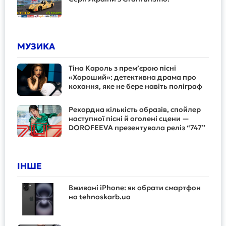
МУЗИКА
Тіна Кароль з прем’єрою пісні
«Хороший»: детективна драма про
кохання, яке не бере навіть поліграф
Рекордна кількість образів, спойлер
наступної пісні й оголені сцени —
DOROFEEVA презентувала реліз “747”
ІНШЕ
Вживані iPhone: як обрати смартфон
на tehnoskarb.ua