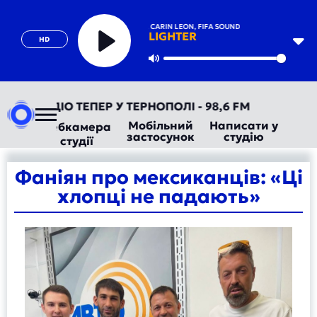
JELLY ROLL, CARIN LEON, FIFA SOUND
LIGHTER
HD
Play
Mute
АВТОРАДІО ТЕПЕР У ТЕРНОПОЛІ - 98,6 FM
Мобільний
Написати у
Вебкамера
застосунок
студію
студії
Фаніян про мексиканців: «Ці
хлопці не падають»