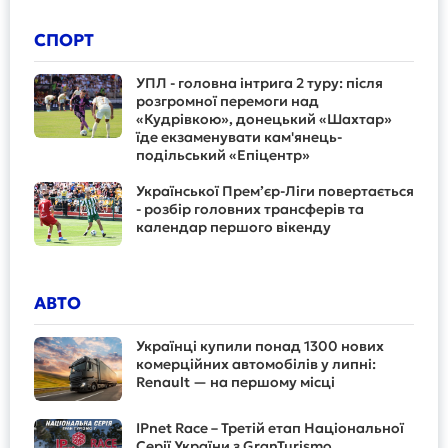
СПОРТ
УПЛ - головна інтрига 2 туру: після
розгромної перемоги над
«Кудрівкою», донецький «Шахтар»
їде екзаменувати кам'янець-
подільський «Епіцентр»
Української Прем’єр-Ліги повертається
- розбір головних трансферів та
календар першого вікенду
АВТО
Українці купили понад 1300 нових
комерційних автомобілів у липні:
Renault — на першому місці
IPnet Race – Третій етап Національної
Серії України з GranTurismo.