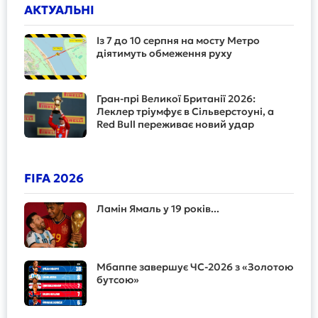
АКТУАЛЬНІ
Із 7 до 10 серпня на мосту Метро
діятимуть обмеження руху
Гран-прі Великої Британії 2026:
Леклер тріумфує в Сільверстоуні, а
Red Bull переживає новий удар
FIFA 2026
Ламін Ямаль у 19 років...
Мбаппе завершує ЧС-2026 з «Золотою
бутсою»