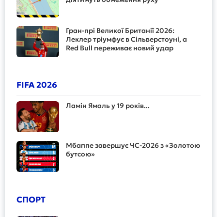
Гран-прі Великої Британії 2026:
Леклер тріумфує в Сільверстоуні, а
Red Bull переживає новий удар
FIFA 2026
Ламін Ямаль у 19 років...
Мбаппе завершує ЧС-2026 з «Золотою
бутсою»
СПОРТ