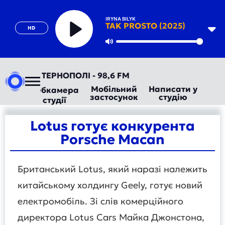
IRYNA BILYK
TAK PROSTO (2025)
HD
Play
Mute
ЕПЕР У ТЕРНОПОЛІ - 98,6 FM
Мобільний
Написати у
Вебкамера
застосунок
студію
студії
Lotus готує конкурента
Porsche Macan
Британський Lotus, який наразі належить
китайському холдингу Geely, готує новий
електромобіль. Зі слів комерційного
директора Lotus Cars Майка Джонстона,