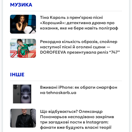
МУЗИКА
Тіна Кароль з прем’єрою пісні
«Хороший»: детективна драма про
кохання, яке не бере навіть поліграф
Рекордна кількість образів, спойлер
наступної пісні й оголені сцени —
DOROFEEVA презентувала реліз “747”
ІНШЕ
Вживані iPhone: як обрати смартфон
на tehnoskarb.ua
Що відбувається? Олександр
Пономарьов несподівано закріпив
три загадкові пости в Instagram:
фанати вже будують власні теорії