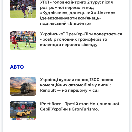
УПЛ - головна інтрига 2 туру: після
розгромної перемоги над
«Кудрівкою», донецький «Шахтар»
їде екзаменувати кам'янець-
подільський «Епіцентр»
Української Прем’єр-Ліги повертається
- розбір головних трансферів та
календар першого вікенду
АВТО
Українці купили понад 1300 нових
комерційних автомобілів у липні:
Renault — на першому місці
IPnet Race – Третій етап Національної
Серії України з GranTurismo.