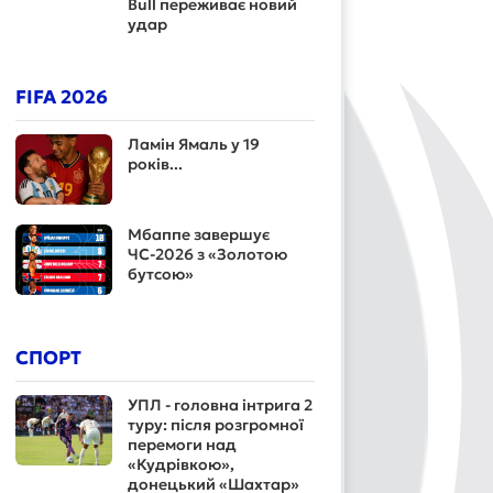
Bull переживає новий
удар
FIFA 2026
Ламін Ямаль у 19
років...
Мбаппе завершує
ЧС-2026 з «Золотою
бутсою»
СПОРТ
УПЛ - головна інтрига 2
туру: після розгромної
перемоги над
«Кудрівкою»,
донецький «Шахтар»