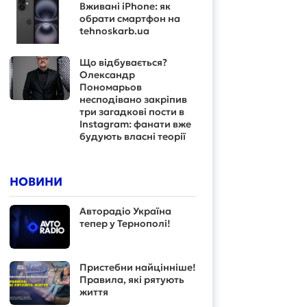
Вживані iPhone: як
обрати смартфон на
tehnoskarb.ua
Що відбувається?
Олександр
Пономарьов
несподівано закріпив
три загадкові пости в
Instagram: фанати вже
будують власні теорії
НОВИНИ
Авторадіо Україна
тепер у Тернополі!
Пристебни найцінніше!
Правила, які рятують
життя