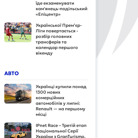
їде екзаменувати
кам'янець-подільський
«Епіцентр»
Української Прем’єр-
Ліги повертається -
розбір головних
трансферів та
календар першого
вікенду
АВТО
Українці купили понад
1300 нових
комерційних
автомобілів у липні:
Renault — на першому
місці
IPnet Race – Третій етап
Національної Серії
України з GranTurismo.