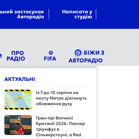
ьний застосунок
Написати у
Авторадіо
студію
БІЖИ З
ПРО
⚽
И
РАДІО
FIFA
АВТОРАДІО
АКТУАЛЬНІ
Із 7 до 10 серпня на
мосту Метро діятимуть
обмеження руху
Гран-прі Великої
Британії 2026: Леклер
тріумфує в
Сільверстоуні, а Red