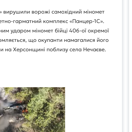
» вирушили ворожі самохідний міномет
кетно-гарматний комплекс «Панцер-1С».
им ударом міномет бійці 406-ої окремої
омляється, що окупанти намагалися його
ми на Херсонщині поблизу села Нечаєве.