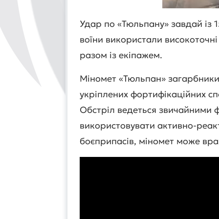
Удар по «Тюльпану» завдай із 1
воїни використали високоточні
разом із екіпажем.
Міномет «Тюльпан» загарбник
укріплених фортифікаційних спо
Обстріл ведеться звичайними 
використовувати активно-реакт
боєприпасів, міномет може враж