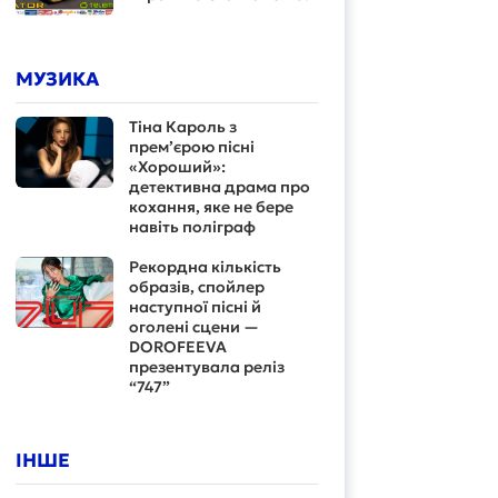
МУЗИКА
Тіна Кароль з
прем’єрою пісні
«Хороший»:
детективна драма про
кохання, яке не бере
навіть поліграф
Рекордна кількість
образів, спойлер
наступної пісні й
оголені сцени —
DOROFEEVA
презентувала реліз
“747”
ІНШЕ