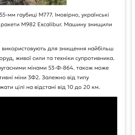
55-мм гаубиці М777. Імовірно, українські
 ракети M982 Excalibur. Машину знищили
и використовують для знищення найбільш
руд, живої сили та техніки супротивника.
фугасними мінами 53-Ф-864. також може
ивні міни 3Ф2. Залежно від типу
ати цілі на відстані від 10 до 20 км.