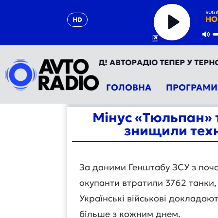
SUGA
HO
HD
Play
Mu
 - ТВІЙ РУХ ВПЕРЕД! АВТОРАДІО ТЕПЕР У ТЕРНОПОЛІ
ГОЛОВНА
ПРОГРАМИ
Мінус «Тюльпан» т
знищили техн
За даними Генштабу ЗСУ з поча
окупанти втратили 3762 танки
Українські військові докладаю
більше з кожним днем.