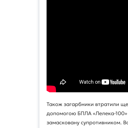
Також загарбники втратили ще
допомогою БПЛА «Лелека-100» 
замасковану супротивником. Во