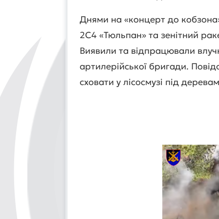
Днями на «концерт до кобзона
2С4 «Тюльпан» та зенітний ра
Виявили та відпрацювали влучн
артилерійської бригади. Повід
сховати у лісосмузі під дерева