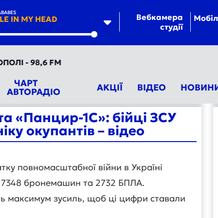
BABES
Вебкамера
Мобіл
LE IN MY HEAD
студії
te
 - 98,6 FM
ЧАРТ
АКЦІЇ
ВІДЕО
НОВИН
АВТОРАДІО
а «Панцир-1С»: бійці ЗСУ
іку окупантів – відео
тку повномасштабної війни в Україні
, 7348 бронемашин та 2732 БПЛА.
ть максимум зусиль, щоб ці цифри ставали