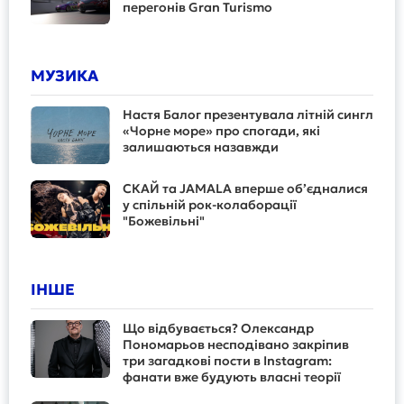
перегонів Gran Turismo
МУЗИКА
Настя Балог презентувала літній сингл
«Чорне море» про спогади, які
залишаються назавжди
СКАЙ та JAMALA вперше об’єдналися
у спільній рок-колаборації
"Божевільні"
ІНШЕ
Що відбувається? Олександр
Пономарьов несподівано закріпив
три загадкові пости в Instagram:
фанати вже будують власні теорії