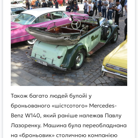
Також багато людей булойі у
броньованого «шістсотого» Mercedes-
Benz W140, який раніше належав Павлу
Лазоренку. Машина була переобладнана
на «броньовик» столичною компанією