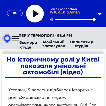
PARRA FOR CUVA & ANNA NAKLAB
WICKED GAMES
HD
Play
Mute
 ТЕПЕР У ТЕРНОПОЛІ - 98,6 FM
Мобільний
Написати у
Вебкамера
застосунок
студію
студії
На історичному ралі у Києві
показали унікальні
автомобілі (відео)
Устолиці 9 вересня відбулося історичне
ралі «Українська легенда»,
організаторами якого виступили Old Car