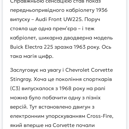
Справжньою сенсацією став показ
передньопривідного кабріолету 1936
випуску – Audi Front UW225. Поруч
стояла ще одна прем’єра – і теж
кабріолет, шикарна дводверна модель
Buick Electra 225 зразка 1963 року. Ось
така магія цифр.
Заслуговує на увагу і Сhevrolet Corvette
Stingray. Хоча це покоління спорткарів
(С3) випускалося з 1968 року на ралі
можна було побачити одну з пізніх
версій. Тут встановлено двигун з
електронним упорскуванням Сross-Fire,
який вперше на Сorvette почали