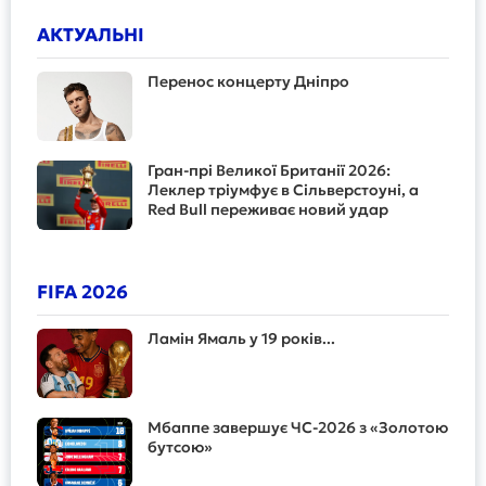
АКТУАЛЬНІ
Перенос концерту Дніпро
Гран-прі Великої Британії 2026:
Леклер тріумфує в Сільверстоуні, а
Red Bull переживає новий удар
FIFA 2026
Ламін Ямаль у 19 років...
Мбаппе завершує ЧС-2026 з «Золотою
бутсою»