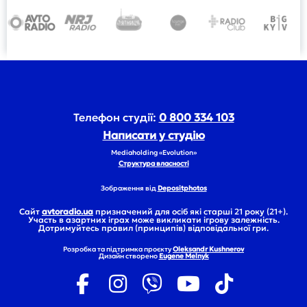
Телефон студії:
0 800 334 103
Написати у студію
Mediaholding «Evolution»
Структура власності
Зображення від
Depositphotos
Сайт
avtoradio.ua
призначений для осіб які старші 21 року (21+).
Участь в азартних іграх може викликати ігрову залежність.
Дотримуйтесь правил (принципів) відповідальної гри.
Розробка та підтримка проєкту
Oleksandr Kushnerov
Дизайн створено
Eugene Melnyk