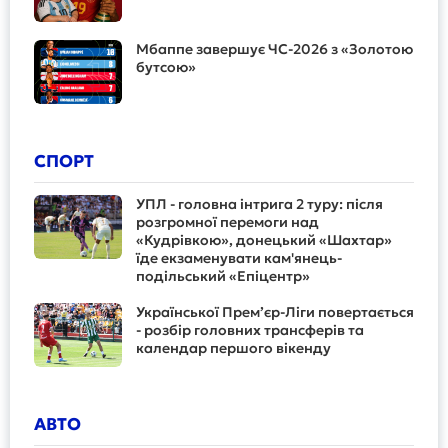
Мбаппе завершує ЧС-2026 з «Золотою
бутсою»
СПОРТ
УПЛ - головна інтрига 2 туру: після
розгромної перемоги над
«Кудрівкою», донецький «Шахтар»
їде екзаменувати кам'янець-
подільський «Епіцентр»
Української Прем’єр-Ліги повертається
- розбір головних трансферів та
календар першого вікенду
АВТО