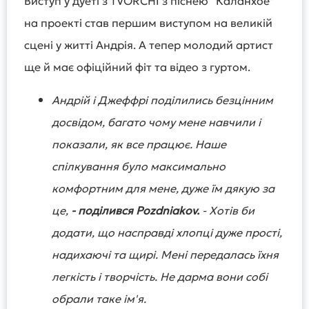
Виступ у дуеті з TVORCHI з піснею “Каланхое”
на проекті став першим виступом на великій
сцені у житті Андрія. А тепер молодий артист
ще й має офіційний фіт та відео з гуртом.
Андрій і Джеффрі поділились безцінним
досвідом, багато чому мене навчили і
показали, як все працює. Наше
спілкування було максимально
комфортним для мене, дуже їм дякую за
це,
- поділився Pozdniakov.
- Хотів би
додати, що насправді хлопці дуже прості,
надихаючі та щирі. Мені передалась їхня
легкість і творчість. Не дарма вони собі
обрали таке ім'я.