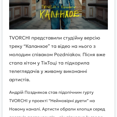
TVORCHI представили студійну версію
треку “Каланхое” та відео на нього з
молодим співаком Pozdnіakov. Пісня вже
стала хітом у ТікТоці та підкорила
телеглядачів у живому виконанні
артистів.
Андрій Поздняков став підопічним гурту
TVORCHI у проекті “Неймовірні дуети” на
Новому каналі. Артисти обрали хлопця серед