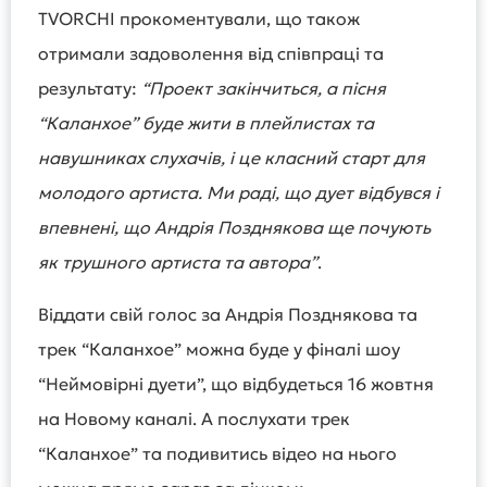
TVORCHI прокоментували, що також
отримали задоволення від співпраці та
результату:
“Проект закінчиться, а пісня
“Каланхое” буде жити в плейлистах та
навушниках слухачів, і це класний старт для
молодого артиста. Ми раді, що дует відбувся і
впевнені, що Андрія Позднякова ще почують
як трушного артиста та автора”
.
Віддати свій голос за Андрія Позднякова та
трек “Каланхое” можна буде у фіналі шоу
“Неймовірні дуети”, що відбудеться 16 жовтня
на Новому каналі. А послухати трек
“Каланхое” та подивитись відео на нього