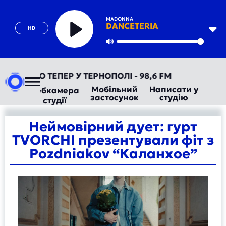
MADONNA
DANCETERIA
HD
Play
Mute
ТОРАДІО ТЕПЕР У ТЕРНОПОЛІ - 98,6 FM
Мобільний
Написати у
Вебкамера
застосунок
студію
студії
Неймовірний дует: гурт
TVORCHI презентували фіт з
Pozdniakov “Каланхое”