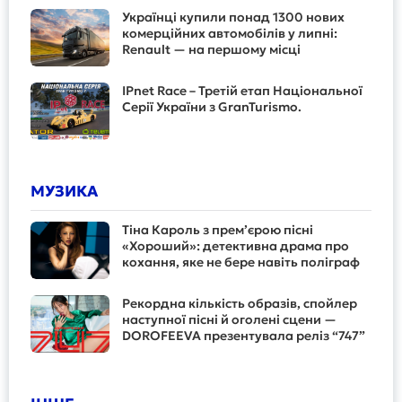
Українці купили понад 1300 нових
комерційних автомобілів у липні:
Renault — на першому місці
IPnet Race – Третій етап Національної
Серії України з GranTurismo.
МУЗИКА
Тіна Кароль з прем’єрою пісні
«Хороший»: детективна драма про
кохання, яке не бере навіть поліграф
Рекордна кількість образів, спойлер
наступної пісні й оголені сцени —
DOROFEEVA презентувала реліз “747”