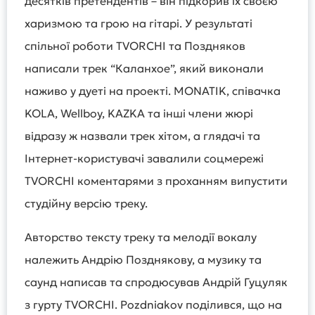
десятків претендентів – він підкорив їх своєю
харизмою та грою на гітарі. У результаті
спільної роботи TVORCHI та Поздняков
написали трек “Каланхое”, який виконали
наживо у дуеті на проекті. MONATIK, співачка
KOLA, Wellboy, KAZKA та інші члени жюрі
відразу ж назвали трек хітом, а глядачі та
Інтернет-користувачі завалили соцмережі
TVORCHI коментарями з проханням випустити
студійну версію треку.
Авторство тексту треку та мелодії вокалу
належить Андрію Позднякову, а музику та
саунд написав та спродюсував Андрій Гуцуляк
з гурту TVORCHI. Pozdnіakov поділився, що на