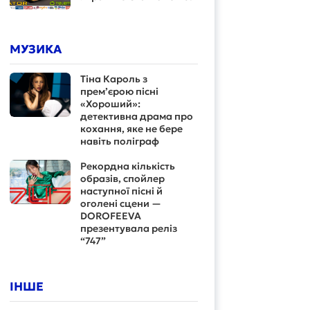
МУЗИКА
Тіна Кароль з
прем’єрою пісні
«Хороший»:
детективна драма про
кохання, яке не бере
навіть поліграф
Рекордна кількість
образів, спойлер
наступної пісні й
оголені сцени —
DOROFEEVA
презентувала реліз
“747”
ІНШЕ