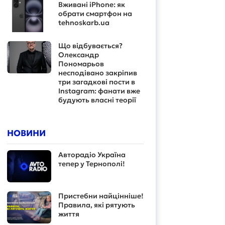
Вживані iPhone: як
обрати смартфон на
tehnoskarb.ua
Що відбувається?
Олександр
Пономарьов
несподівано закріпив
три загадкові пости в
Instagram: фанати вже
будують власні теорії
НОВИНИ
Авторадіо Україна
тепер у Тернополі!
Пристебни найцінніше!
Правила, які рятують
життя