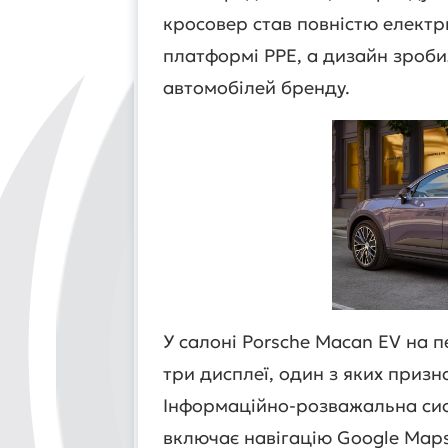
кросовер став повністю елект
платформі PPE, а дизайн зробил
автомобілей бренду.
У салоні Porsche Macan EV на 
три дисплеї, один з яких приз
Інформаційно-розважальна сист
включає навігацію Google Maps