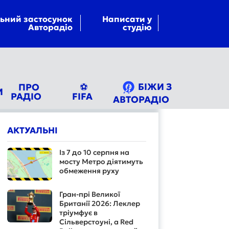
ьний застосунок
Написати у
Авторадіо
студію
БІЖИ З
ПРО
⚽
И
РАДІО
FIFA
АВТОРАДІО
АКТУАЛЬНІ
Із 7 до 10 серпня на
мосту Метро діятимуть
обмеження руху
Гран-прі Великої
Британії 2026: Леклер
тріумфує в
Сільверстоуні, а Red