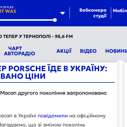
Y STYLES
Вебкамера
Мобіл
 IT WAS
студії
te
ЕР У ТЕРНОПОЛІ - 98,6 FM
ЧАРТ
АКЦІЇ
ВІДЕО
НОВИН
АВТОРАДІО
Р PORSCHE ЇДЕ В УКРАЇНУ:
ВАНО ЦІНИ
e Macan другого покоління запропоновано
acan в Україні
повідомили
на офіційному
Нагадаємо, що зі зміною поколінь