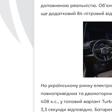
доповненою реальністю. Об’єм 
ще додатковий 84-літровий від
На українському ринку електр
повнопривідних та двомоторних
408 к.с., у топовий варіант Turb
3,3 секунди відповідно. Батаре