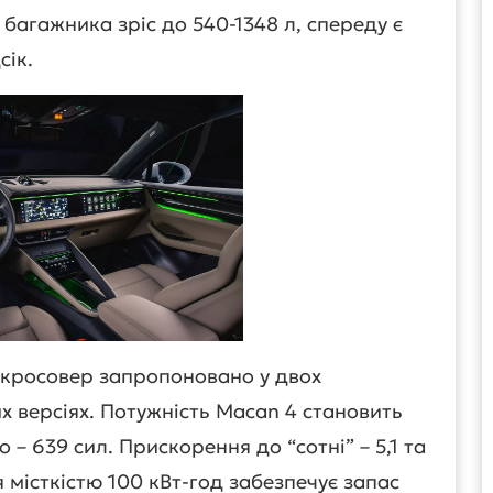
багажника зріс до 540-1348 л, спереду є
сік.
окросовер запропоновано у двох
 версіях. Потужність Macan 4 становить
o – 639 сил. Прискорення до “сотні” – 5,1 та
я місткістю 100 кВт-год забезпечує запас