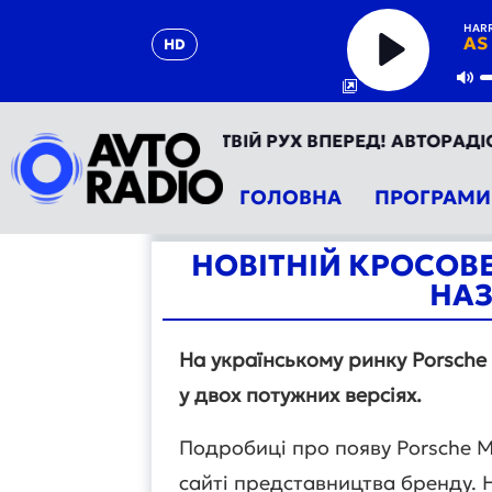
HARR
AS
HD
Play
Mu
ОРАДІО УКРАЇНА - ТВІЙ РУХ ВПЕРЕД! АВТОРАДІО ТЕП
ГОЛОВНА
ПРОГРАМИ
НОВІТНІЙ КРОСОВЕ
НАЗ
На українському ринку Porsch
у двох потужних версіях.
Подробиці про появу Porsche M
сайті представництва бренду. 