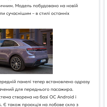
ричним. Модель побудовано на новій
и сучаснішим – в стилі останніх
передній панелі тепер встановлено одразу
начений для переднього пасажира.
ема створена на базі ОС Android і
. Є також проєкція на лобове скло з