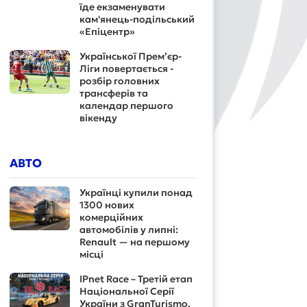
їде екзаменувати
кам'янець-подільський
«Епіцентр»
Української Прем’єр-
Ліги повертається -
розбір головних
трансферів та
календар першого
вікенду
АВТО
Українці купили понад
1300 нових
комерційних
автомобілів у липні:
Renault — на першому
місці
IPnet Race – Третій етап
Національної Серії
України з GranTurismo.