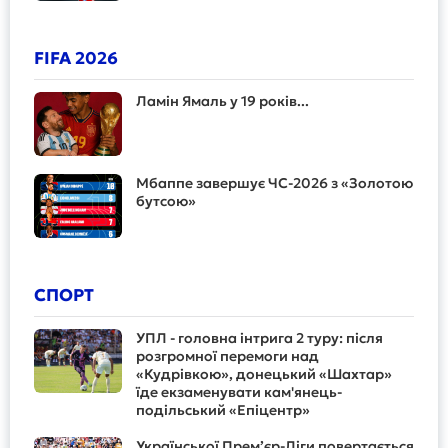
FIFA 2026
Ламін Ямаль у 19 років...
Мбаппе завершує ЧС-2026 з «Золотою
бутсою»
СПОРТ
УПЛ - головна інтрига 2 туру: після
розгромної перемоги над
«Кудрівкою», донецький «Шахтар»
їде екзаменувати кам'янець-
подільський «Епіцентр»
Української Прем’єр-Ліги повертається