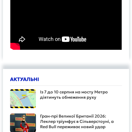
АКТУАЛЬНІ
Із 7 до 10 серпня на мосту Метро
діятимуть обмеження руху
Гран-прі Великої Британії 2026:
Леклер тріумфує в Сільверстоуні, а
Red Bull переживає новий удар