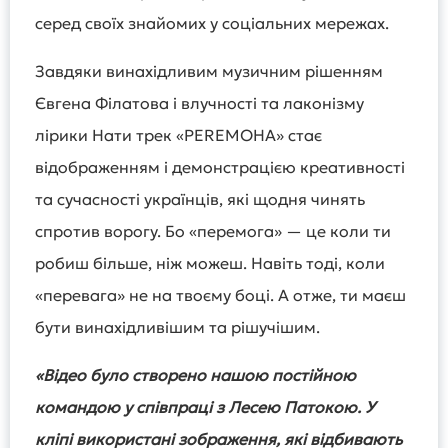
серед своїх знайомих у соціальних мережах.
Завдяки винахідливим музичним рішенням
Євгена Філатовa і влучності та лаконізму
лірики Нати трек «PEREMOHA» стає
відображенням і демонстрацією креативності
та сучасності українців, які щодня чинять
спротив ворогу. Бо «перемога» — це коли ти
робиш більше, ніж можеш. Навіть тоді, коли
«перевага» не на твоєму боці. А отже, ти маєш
бути винахідливішим та рішучішим.
«Відео було створено нашою постійною
командою у співпраці з Лесею Патокою. У
кліпі використані зображення, які відбивають