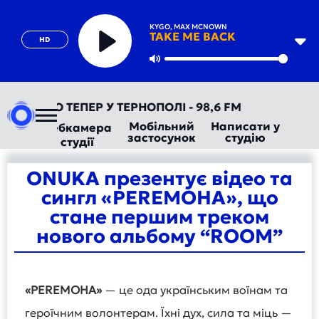
KYGO, MAX MCNOWN
TAKE ME BACK
HD
Play
Mute
ТОРАДІО ТЕПЕР У ТЕРНОПОЛІ - 98,6 FM
Мобільний
Написати у
Вебкамера
застосунок
студію
студії
ONUKA презентує відео та
сингл «PEREMOHA», що
стане першим треком
нового альбому “ROOM”
«PEREMOHA»
— це ода українським воїнам та
героїчним волонтерам. Їхні дух, сила та міць —