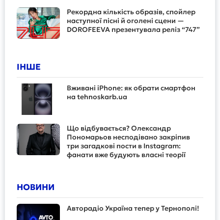
Рекордна кількість образів, спойлер
наступної пісні й оголені сцени —
DOROFEEVA презентувала реліз “747”
ІНШЕ
Вживані iPhone: як обрати смартфон
на tehnoskarb.ua
Що відбувається? Олександр
Пономарьов несподівано закріпив
три загадкові пости в Instagram:
фанати вже будують власні теорії
НОВИНИ
Авторадіо Україна тепер у Тернополі!