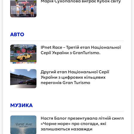
Марія Сухопалова виграє Кубок світу
АВТО
IPnet Race – Третій етап Національної
Серії України з GranTurismo.
Другий етап Національної Серії
України з цифрових кільцевих
перегонів Gran Turismo
МУЗИКА
Настя Балог презентувала літній сингл
«Чорне море» про спогади, які
залишаються назавжди