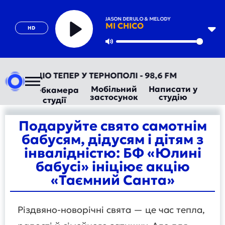
DJ GOJA, JASON DERULO & MELODY
MI CHICO
HD
Play
Mute
ВТОРАДІО ТЕПЕР У ТЕРНОПОЛІ - 98,6 FM
Мобільний
Написати у
Вебкамера
застосунок
студію
студії
Подаруйте свято самотнім
бабусям, дідусям і дітям з
інвалідністю: БФ «Юлині
бабусі» ініціює акцію
«Таємний Санта»
Різдвяно-новорічні свята — це час тепла,