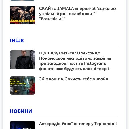
СКАЙ та JAMALA вперше об’єдналися
у спільній рок-колаборації
"Божевільні"
ІНШЕ
Що відбувається? Олександр
Пономарьов несподівано закріпив
три загадкові пости в Instagram:
фанати вже будують власні теорії
Збір коштів. Захисти себе онлайн
НОВИНИ
Авторадіо Україна тепер у Тернополі!