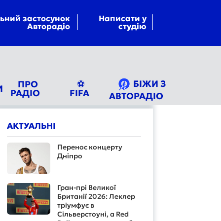
ьний застосунок
Написати у
Авторадіо
студію
БІЖИ З
ПРО
⚽
И
РАДІО
FIFA
АВТОРАДІО
АКТУАЛЬНІ
Перенос концерту
Дніпро
Гран-прі Великої
Британії 2026: Леклер
тріумфує в
Сільверстоуні, а Red