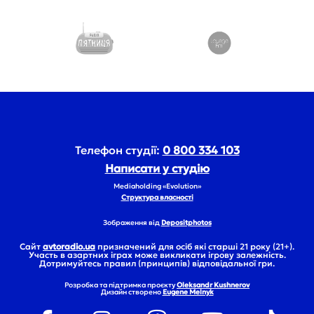
Телефон студії:
0 800 334 103
Написати у студію
Mediaholding «Evolution»
Структура власності
Зображення від
Depositphotos
Сайт
avtoradio.ua
призначений для осіб які старші 21 року (21+).
Участь в азартних іграх може викликати ігрову залежність.
Дотримуйтесь правил (принципів) відповідальної гри.
Розробка та підтримка проєкту
Oleksandr Kushnerov
Дизайн створено
Eugene Melnyk