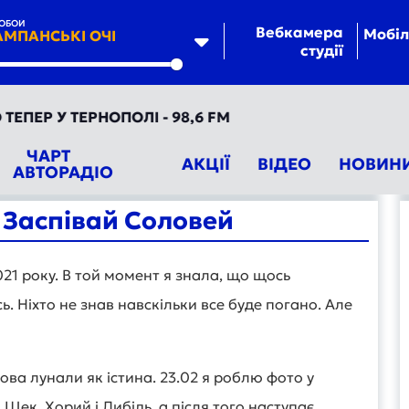
NOБОЙ
Вебкамера
Мобіл
МПАНСЬКІ ОЧІ
студії
te
ЕР У ТЕРНОПОЛІ - 98,6 FM
ЧАРТ
АКЦІЇ
ВІДЕО
НОВИН
АВТОРАДІО
 Заспівай Соловей
021 року. В той момент я знала, що щось
ь. Ніхто не знав навскільки все буде погано. Але
ова лунали як істина. 23.02 я роблю фото у
 Щек, Хорий і Либідь, а після того наступає