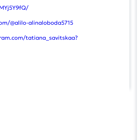
ZMYj5Y9fQ/
om/@alilo-alinaloboda5715
gram.com/tatiana_savitskaa?