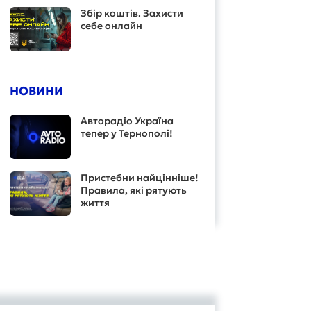
Збір коштів. Захисти
себе онлайн
НОВИНИ
Авторадіо Україна
тепер у Тернополі!
Пристебни найцінніше!
Правила, які рятують
життя