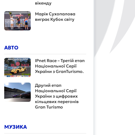
вікенду
Марія Сухопалова
виграє Кубок світу
АВТО
IPnet Race – Третій етап
Національної Серії
України з GranTurismo.
Другий етап
Національної Серії
України з цифрових
кільцевих перегонів
Gran Turismo
МУЗИКА