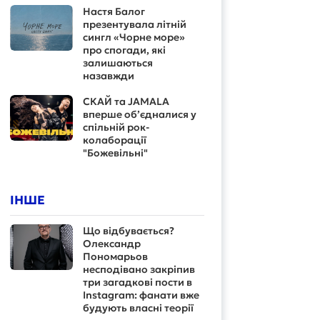
Настя Балог
презентувала літній
сингл «Чорне море»
про спогади, які
залишаються
назавжди
СКАЙ та JAMALA
вперше об’єдналися у
спільній рок-
колаборації
"Божевільні"
ІНШЕ
Що відбувається?
Олександр
Пономарьов
несподівано закріпив
три загадкові пости в
Instagram: фанати вже
будують власні теорії