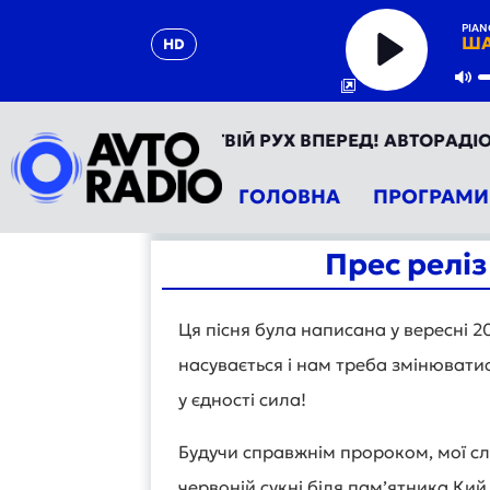
PIA
ША
HD
Play
Mu
ОРАДІО УКРАЇНА - ТВІЙ РУХ ВПЕРЕД! АВТОРАДІО ТЕП
ГОЛОВНА
ПРОГРАМИ
Прес реліз
Ця пісня була написана у вересні 2
насувається і нам треба змінюватис
у єдності сила!
Будучи справжнім пророком, мої сл
червоній сукні біля пам’ятника Кий,