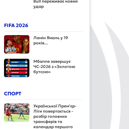
Bull переживає новий
удар
FIFA 2026
Ламін Ямаль у 19
років...
Мбаппе завершує
ЧС-2026 з «Золотою
бутсою»
СПОРТ
Української Прем’єр-
Ліги повертається -
розбір головних
трансферів та
календар першого