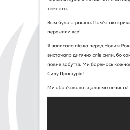
темнота.
Всім було страшно. Пам’ятаю крики,
пережили все!
Я записала пісню перед Новим Роко
вистачало дитячих слів сили, бо са
повне забуття. Ми боремось кожного
Силу Пращурів!
Ми обов’язково здолаємо нечисть! В