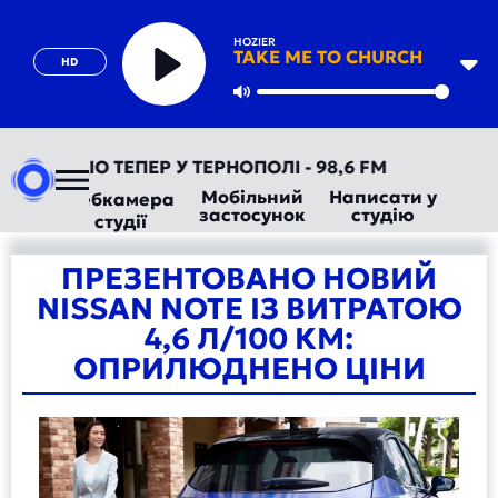
HOZIER
TAKE ME TO CHURCH
HD
Play
Mute
ТОРАДІО ТЕПЕР У ТЕРНОПОЛІ - 98,6 FM
Мобільний
Написати у
Вебкамера
застосунок
студію
студії
ПРЕЗЕНТОВАНО НОВИЙ
NISSAN NOTE ІЗ ВИТРАТОЮ
4,6 Л/100 КМ:
ОПРИЛЮДНЕНО ЦІНИ