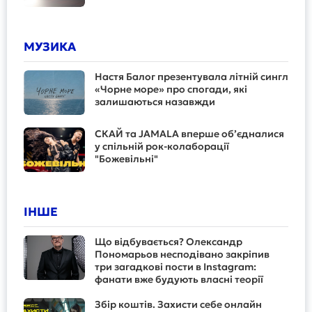
МУЗИКА
Настя Балог презентувала літній сингл
«Чорне море» про спогади, які
залишаються назавжди
СКАЙ та JAMALA вперше об’єдналися
у спільній рок-колаборації
"Божевільні"
ІНШЕ
Що відбувається? Олександр
Пономарьов несподівано закріпив
три загадкові пости в Instagram:
фанати вже будують власні теорії
Збір коштів. Захисти себе онлайн