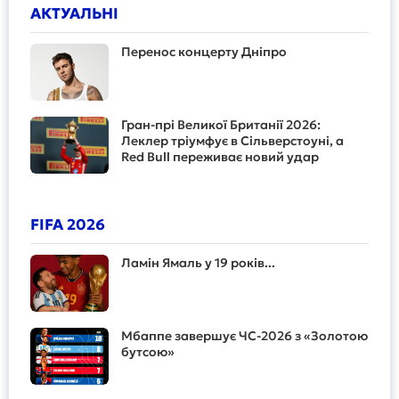
АКТУАЛЬНІ
Перенос концерту Дніпро
Гран-прі Великої Британії 2026:
Леклер тріумфує в Сільверстоуні, а
Red Bull переживає новий удар
FIFA 2026
Ламін Ямаль у 19 років...
Мбаппе завершує ЧС-2026 з «Золотою
бутсою»