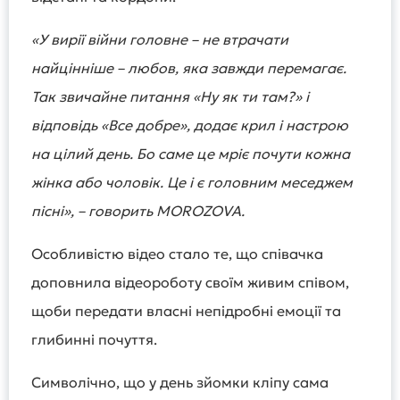
«У вирії війни головне – не втрачати
найцінніше – любов, яка завжди перемагає.
Так звичайне питання «Ну як ти там?» і
відповідь «Все добре», додає крил і настрою
на цілий день. Бо саме це мріє почути кожна
жінка або чоловік. Це і є головним меседжем
пісні», – говорить MOROZOVA.
Особливістю відео стало те, що співачка
доповнила відеороботу своїм живим співом,
щоби передати власні непідробні емоції та
глибинні почуття.
Символічно, що у день зйомки кліпу сама