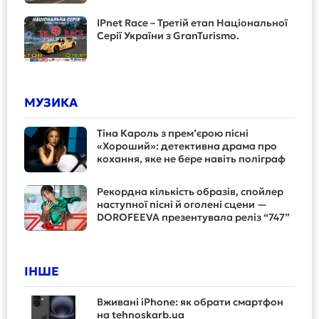
IPnet Race – Третій етап Національної
Серії України з GranTurismo.
МУЗИКА
Тіна Кароль з прем’єрою пісні
«Хороший»: детективна драма про
кохання, яке не бере навіть поліграф
Рекордна кількість образів, спойлер
наступної пісні й оголені сцени —
DOROFEEVA презентувала реліз “747”
ІНШЕ
Вживані iPhone: як обрати смартфон
на tehnoskarb.ua