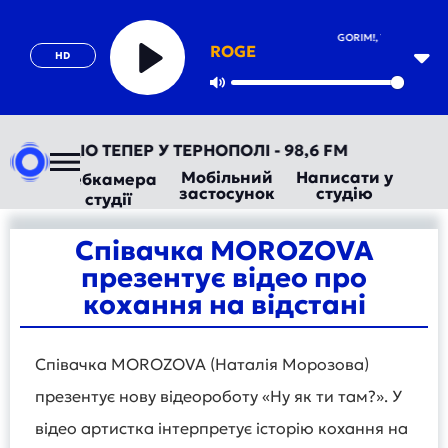
GORIM!, YUZVIK, MC P
ROGE
HD
Play
Mute
ВТОРАДІО ТЕПЕР У ТЕРНОПОЛІ - 98,6 FM
Мобільний
Написати у
Вебкамера
застосунок
студію
студії
Співачка MOROZOVA
презентує відео про
кохання на відстані
Співачка MOROZOVA (Наталія Морозова)
презентує нову відеороботу «Ну як ти там?». У
відео артистка інтерпретує історію кохання на