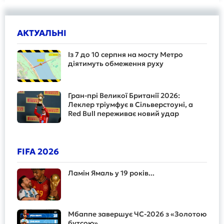
АКТУАЛЬНІ
Із 7 до 10 серпня на мосту Метро
діятимуть обмеження руху
Гран-прі Великої Британії 2026:
Леклер тріумфує в Сільверстоуні, а
Red Bull переживає новий удар
FIFA 2026
Ламін Ямаль у 19 років...
Мбаппе завершує ЧС-2026 з «Золотою
бутсою»