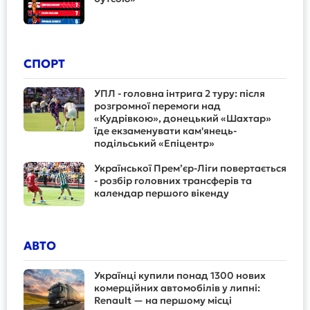
СПОРТ
УПЛ - головна інтрига 2 туру: після
розгромної перемоги над
«Кудрівкою», донецький «Шахтар»
їде екзаменувати кам'янець-
подільський «Епіцентр»
Української Прем’єр-Ліги повертається
- розбір головних трансферів та
календар першого вікенду
АВТО
Українці купили понад 1300 нових
комерційних автомобілів у липні:
Renault — на першому місці