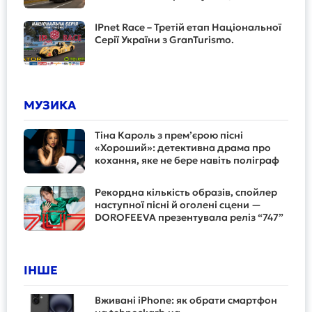
IPnet Race – Третій етап Національної
Серії України з GranTurismo.
МУЗИКА
Тіна Кароль з прем’єрою пісні
«Хороший»: детективна драма про
кохання, яке не бере навіть поліграф
Рекордна кількість образів, спойлер
наступної пісні й оголені сцени —
DOROFEEVA презентувала реліз “747”
ІНШЕ
Вживані iPhone: як обрати смартфон