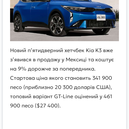
Новий п’ятидверний хетчбек Kia K3 вже
з’явився в продажу у Мексиці та коштує
на 9% дорожче за попередника.
Стартова ціна якого становить 341 900
песо (приблизно 20 300 доларів США),
топовий варіант GT-Line оцінений у 461
900 песо ($27 400).