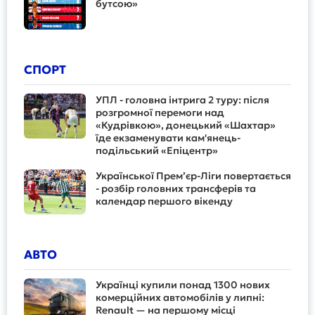
бутсою»
СПОРТ
УПЛ - головна інтрига 2 туру: після
розгромної перемоги над
«Кудрівкою», донецький «Шахтар»
їде екзаменувати кам'янець-
подільський «Епіцентр»
Української Прем’єр-Ліги повертається
- розбір головних трансферів та
календар першого вікенду
АВТО
Українці купили понад 1300 нових
комерційних автомобілів у липні:
Renault — на першому місці