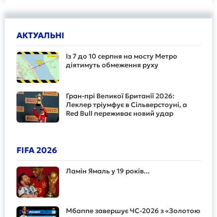
АКТУАЛЬНІ
Із 7 до 10 серпня на мосту Метро
діятимуть обмеження руху
Гран-прі Великої Британії 2026:
Леклер тріумфує в Сільверстоуні, а
Red Bull переживає новий удар
FIFA 2026
Ламін Ямаль у 19 років...
Мбаппе завершує ЧС-2026 з «Золотою