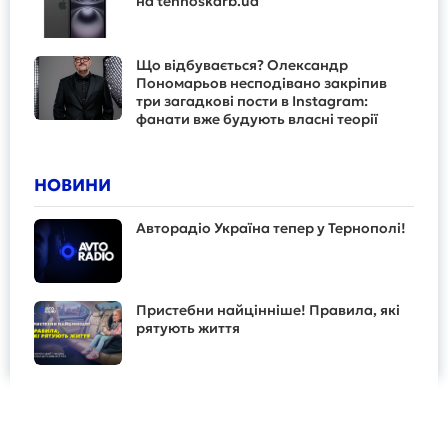
на tehnoskarb.ua
Що відбувається? Олександр
Пономарьов несподівано закріпив
три загадкові пости в Instagram:
фанати вже будують власні теорії
НОВИНИ
Авторадіо Україна тепер у Тернополі!
Пристебни найцінніше! Правила, які
рятують життя