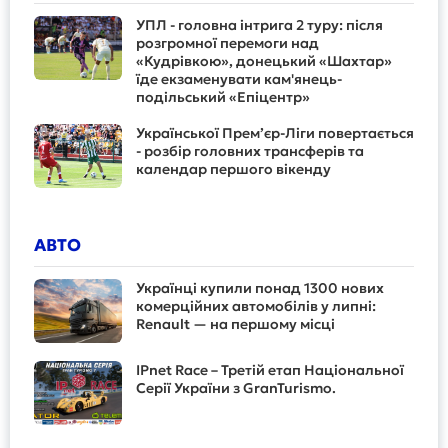
УПЛ - головна інтрига 2 туру: після
розгромної перемоги над
«Кудрівкою», донецький «Шахтар»
їде екзаменувати кам'янець-
подільський «Епіцентр»
Української Прем’єр-Ліги повертається
- розбір головних трансферів та
календар першого вікенду
АВТО
Українці купили понад 1300 нових
комерційних автомобілів у липні:
Renault — на першому місці
IPnet Race – Третій етап Національної
Серії України з GranTurismo.