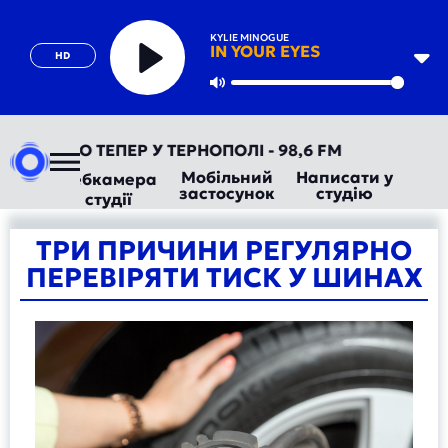
KYLIE MINOGUE
IN YOUR EYES
HD
Play
Mute
ТОРАДІО ТЕПЕР У ТЕРНОПОЛІ - 98,6 FM
Мобільний
Написати у
Вебкамера
застосунок
студію
студії
ТРИ ПРИЧИНИ РЕГУЛЯРНО
ПЕРЕВІРЯТИ ТИСК У ШИНАХ