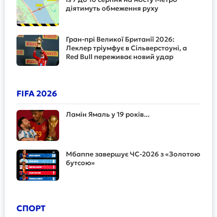
діятимуть обмеження руху
Гран-прі Великої Британії 2026:
Леклер тріумфує в Сільверстоуні, а
Red Bull переживає новий удар
FIFA 2026
Ламін Ямаль у 19 років...
Мбаппе завершує ЧС-2026 з «Золотою
бутсою»
СПОРТ