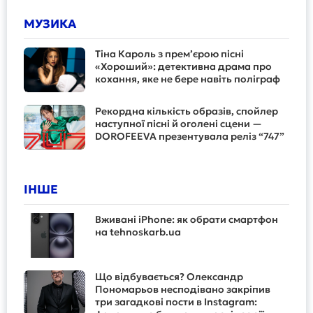
МУЗИКА
Тіна Кароль з прем’єрою пісні
«Хороший»: детективна драма про
кохання, яке не бере навіть поліграф
Рекордна кількість образів, спойлер
наступної пісні й оголені сцени —
DOROFEEVA презентувала реліз “747”
ІНШЕ
Вживані iPhone: як обрати смартфон
на tehnoskarb.ua
Що відбувається? Олександр
Пономарьов несподівано закріпив
три загадкові пости в Instagram: