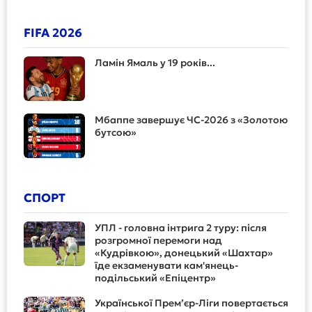
FIFA 2026
Ламін Ямаль у 19 років...
Мбаппе завершує ЧС-2026 з «Золотою
бутсою»
СПОРТ
УПЛ - головна інтрига 2 туру: після
розгромної перемоги над
«Кудрівкою», донецький «Шахтар»
їде екзаменувати кам'янець-
подільський «Епіцентр»
Української Прем’єр-Ліги повертається