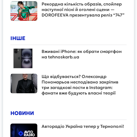
Рекордна кількість образів, спойлер
наступної пісні й оголені сцени —
DOROFEEVA презентувала реліз “747”
ІНШЕ
Вживані iPhone: як обрати смартфон
на tehnoskarb.ua
Що відбувається? Олександр
Пономарьов несподівано закріпив
три загадкові пости в Instagram:
фанати вже будують власні теорії
НОВИНИ
Авторадіо Україна тепер у Тернополі!