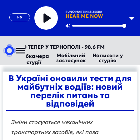
ALOK & BRUNO MARTINI & ZEEBA
HEAR ME NOW
HD
Play
Mute
ОРАДІО ТЕПЕР У ТЕРНОПОЛІ - 98,6 FM
Мобільний
Написати у
Вебкамера
застосунок
студію
студії
В Україні оновили тести для
майбутніх водіїв: новий
перелік питань та
відповідей
Зміни стосуються механічних
транспортних засобів, які поза