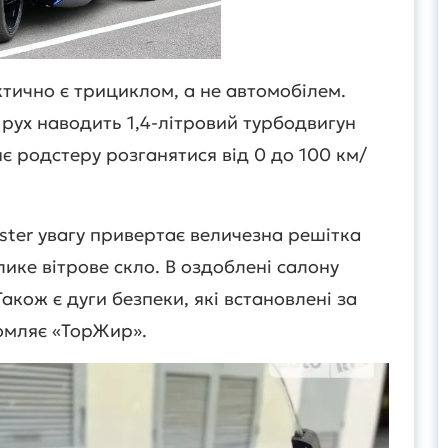
ктично є трициклом, а не автомобілем.
у рух наводить 1,4-літровий турбодвигун
яє родстеру розганятися від 0 до 100 км/
dster увагу привертає величезна решітка
лике вітрове скло. В оздоблені салону
акож є дуги безпеки, які встановлені за
омляє «ТорЖир».