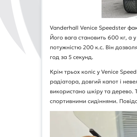
Vanderhall Venice Speedster фа
Його вага становить 600 кг, а 
потужністю 200 к.с. Він дозвол
год за 5 секунд.
Крім трьох коліс у Venice Spee
радіатора, довгий капот і неве
використано шкіру та дерево. Т
спортивними сидіннями. Повід