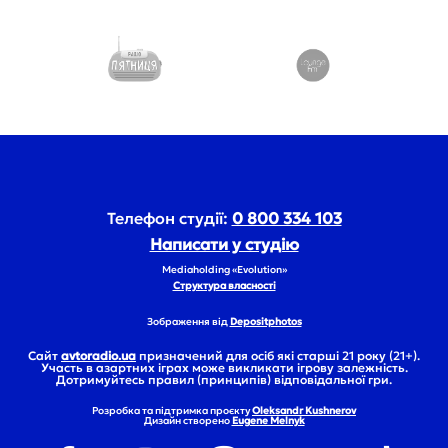
Телефон студії:
0 800 334 103
Написати у студію
Mediaholding «Evolution»
Структура власності
Зображення від
Depositphotos
Сайт
avtoradio.ua
призначений для осіб які старші 21 року (21+).
Участь в азартних іграх може викликати ігрову залежність.
Дотримуйтесь правил (принципів) відповідальної гри.
Розробка та підтримка проєкту
Oleksandr Kushnerov
Дизайн створено
Eugene Melnyk