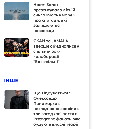
Настя Балог
презентувала літній
сингл «Чорне море»
про спогади, які
залишаються
назавжди
СКАЙ та JAMALA
вперше об’єдналися у
спільній рок-
колаборації
"Божевільні"
ІНШЕ
Що відбувається?
Олександр
Пономарьов
несподівано закріпив
три загадкові пости в
Instagram: фанати вже
будують власні теорії