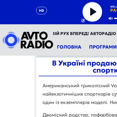
WEL
PA
HD
Play
Mu
ДІО УКРАЇНА - ТВІЙ РУХ ВПЕРЕД! АВТОРАДІО ТЕПЕР У
ГОЛОВНА
ПРОГРАМИ
В Україні продаю
спортк
Американський триколісний Vand
найекзотичніших спорткарів суч
один із екземплярів моделі. Н
Двомісний родстер, пофарбован