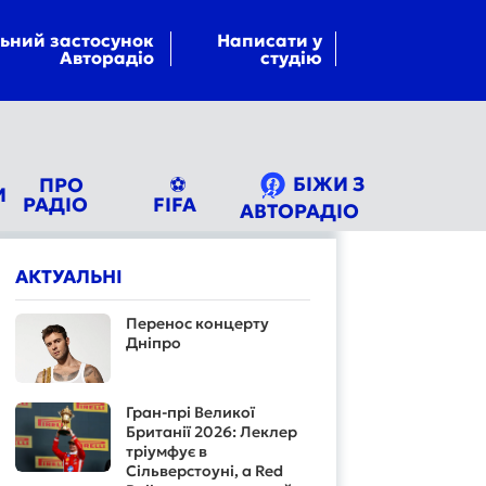
ьний застосунок
Написати у
Авторадіо
студію
БІЖИ З
ПРО
⚽
И
РАДІО
FIFA
АВТОРАДІО
АКТУАЛЬНІ
Перенос концерту
Дніпро
Гран-прі Великої
Британії 2026: Леклер
тріумфує в
Сільверстоуні, а Red