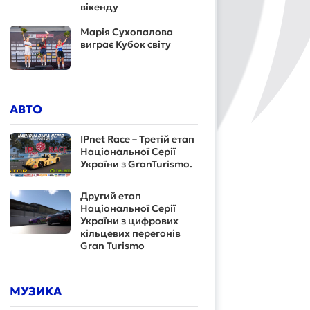
вікенду
Марія Сухопалова
виграє Кубок світу
АВТО
IPnet Race – Третій етап
Національної Серії
України з GranTurismo.
Другий етап
Національної Серії
України з цифрових
кільцевих перегонів
Gran Turismo
МУЗИКА