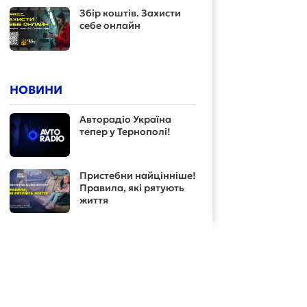
Збір коштів. Захисти
себе онлайн
НОВИНИ
Авторадіо Україна
тепер у Тернополі!
Пристебни найцінніше!
Правила, які рятують
життя