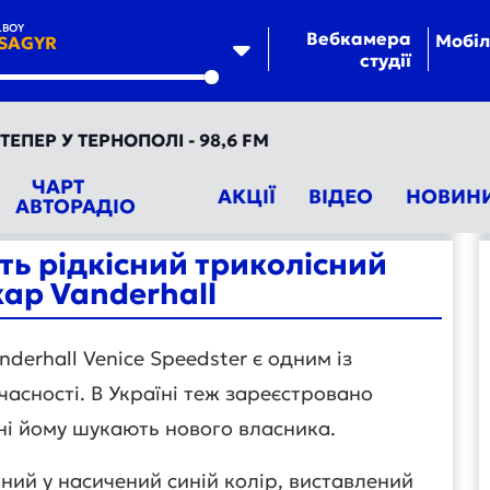
LBOY
Вебкамера
Мобіл
SAGYR
студії
te
 ТЕРНОПОЛІ - 98,6 FM
ЧАРТ
АКЦІЇ
ВІДЕО
НОВИН
АВТОРАДІО
ть рідкісний триколісний
ар Vanderhall
erhall Venice Speedster є одним із
асності. В Україні теж зареєстровано
ині йому шукають нового власника.
ий у насичений синій колір, виставлений