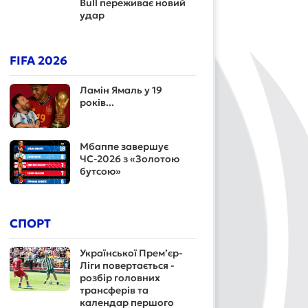
Bull переживає новий
удар
FIFA 2026
Ламін Ямаль у 19
років...
Мбаппе завершує
ЧС-2026 з «Золотою
бутсою»
СПОРТ
Української Прем’єр-
Ліги повертається -
розбір головних
трансферів та
календар першого