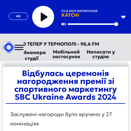
OFENBACH & NICK WATERHOUSE
KATCHI
HD
Play
Mute
ТОРАДІО ТЕПЕР У ТЕРНОПОЛІ - 98,6 FM
Мобільний
Написати у
Вебкамера
застосунок
студію
студії
Відбулась церемонія
нагородження премії зі
спортивного маркетингу
SBC Ukraine Awards 2024
Заслужені нагороди було вручено у 27
номінаціях