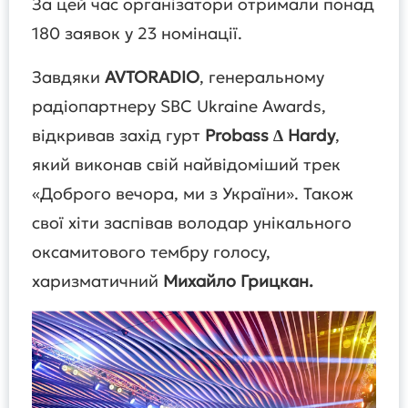
За цей час організатори отримали понад
180 заявок у 23 номінації.
Завдяки
AVTORADIO
, генеральному
радіопартнеру SBC Ukraine Awards,
відкривав захід гурт
Probass ∆ Hardy
,
який виконав свій найвідоміший трек
«Доброго вечора, ми з України». Також
свої хіти заспівав володар унікального
оксамитового тембру голосу,
харизматичний
Михайло Грицкан.