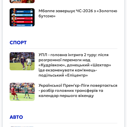
Мбаппе завершує ЧС-2026 з «Золотою
бутсою»
СПОРТ
УПЛ - головна інтрига 2 туру: після
розгромної перемоги над
«Кудрівкою», донецький «Шахтар»
їде екзаменувати кам'янець-
подільський «Епіцентр»
Української Прем’єр-Ліги повертається
- розбір головних трансферів та
календар першого вікенду
АВТО