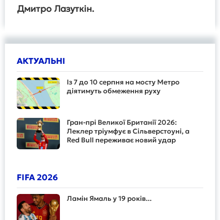
Дмитро Лазуткін.
АКТУАЛЬНІ
Із 7 до 10 серпня на мосту Метро
діятимуть обмеження руху
Гран-прі Великої Британії 2026:
Леклер тріумфує в Сільверстоуні, а
Red Bull переживає новий удар
FIFA 2026
Ламін Ямаль у 19 років...