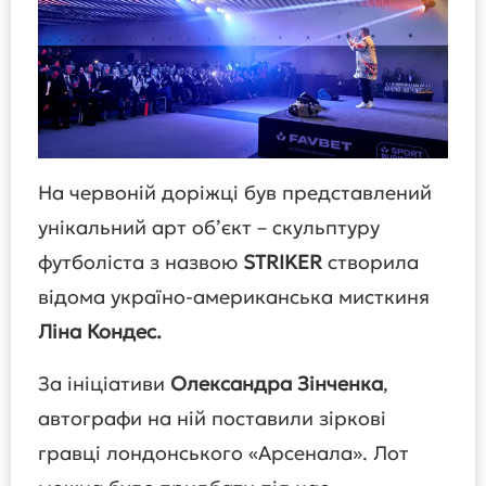
На червоній доріжці був представлений
унікальний арт об’єкт – скульптуру
футболіста з назвою
STRIKER
створила
відома україно-американська мисткиня
Ліна Кондес.
За ініціативи
Олександра Зінченка
,
автографи на ній поставили зіркові
гравці лондонського «Арсенала». Лот