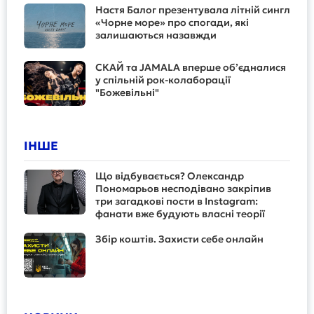
Настя Балог презентувала літній сингл
«Чорне море» про спогади, які
залишаються назавжди
СКАЙ та JAMALA вперше об’єдналися
у спільній рок-колаборації
"Божевільні"
ІНШЕ
Що відбувається? Олександр
Пономарьов несподівано закріпив
три загадкові пости в Instagram:
фанати вже будують власні теорії
Збір коштів. Захисти себе онлайн