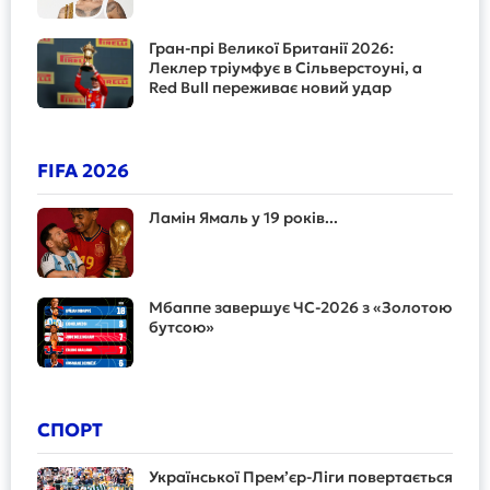
Гран-прі Великої Британії 2026:
Леклер тріумфує в Сільверстоуні, а
Red Bull переживає новий удар
FIFA 2026
Ламін Ямаль у 19 років...
Мбаппе завершує ЧС-2026 з «Золотою
бутсою»
СПОРТ
Української Прем’єр-Ліги повертається