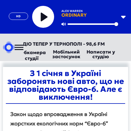
ALEX WARREN
ORDINARY
HD
Play
Mute
АВТОРАДІО ТЕПЕР У ТЕРНОПОЛІ - 98,6 FM
Мобільний
Написати у
Вебкамера
застосунок
студію
студії
З 1 січня в Україні
заборонять нові авто, що не
відповідають Євро-6. Але є
виключення!
Закон щодо впровадження в Україні
жорстких екологічних норм “Євро-6”