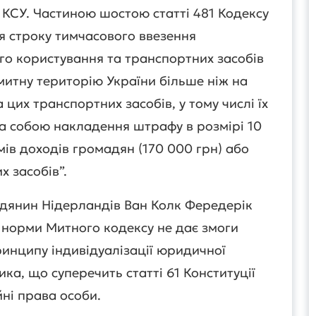
КСУ. Частиною шостою статті 481 Кодексу
 строку тимчасового ввезення
го користування та транспортних засобів
итну територію України більше ніж на
 цих транспортних засобів, у тому числі їх
за собою накладення штрафу в розмірі 10
ів доходів громадян (170 000 грн) або
 засобів”.
мадянин Нідерландів Ван Колк Фередерік
ї норми Митного кодексу не дає змоги
ринципу індивідуалізації юридичної
ка, що суперечить статті 61 Конституції
йні права особи.