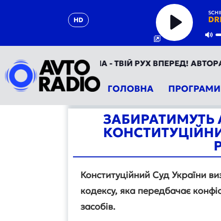
SCHI
DR
HD
Play
Mu
АВТОРАДІО УКРАЇНА - ТВІЙ РУХ ВПЕРЕД! АВТОРАДІО 
ГОЛОВНА
ПРОГРАМИ
ЗАБИРАТИМУТЬ 
КОНСТИТУЦІЙНИ
Конституційний Суд України в
кодексу, яка передбачає конф
засобів.