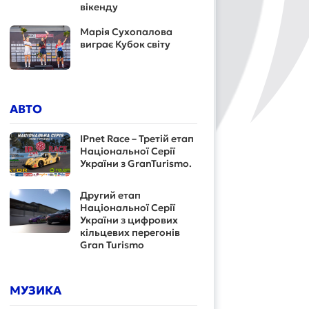
вікенду
Марія Сухопалова
виграє Кубок світу
АВТО
IPnet Race – Третій етап
Національної Серії
України з GranTurismo.
Другий етап
Національної Серії
України з цифрових
кільцевих перегонів
Gran Turismo
МУЗИКА