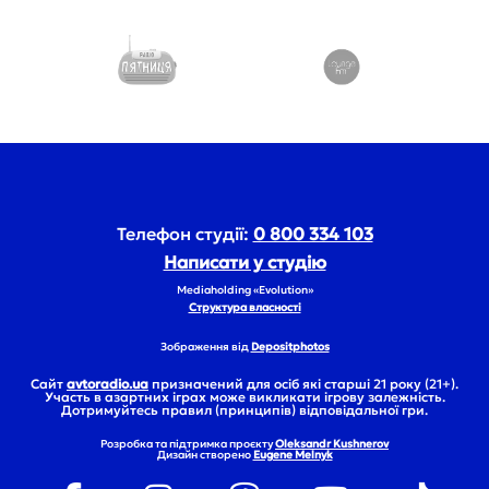
Телефон студії:
0 800 334 103
Написати у студію
Mediaholding «Evolution»
Структура власності
Зображення від
Depositphotos
Сайт
avtoradio.ua
призначений для осіб які старші 21 року (21+).
Участь в азартних іграх може викликати ігрову залежність.
Дотримуйтесь правил (принципів) відповідальної гри.
Розробка та підтримка проєкту
Oleksandr Kushnerov
Дизайн створено
Eugene Melnyk