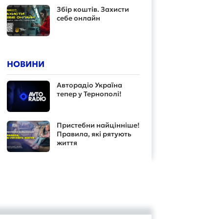
Збір коштів. Захисти
себе онлайн
НОВИНИ
Авторадіо Україна
тепер у Тернополі!
Пристебни найцінніше!
Правила, які рятують
життя