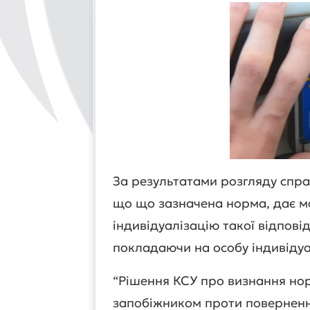
За результатами розгляду спра
що що зазначена норма, дає м
індивідуалізацію такої відпові
покладаючи на особу індивідуа
“Рішення КСУ про визнання но
запобіжником проти повернення