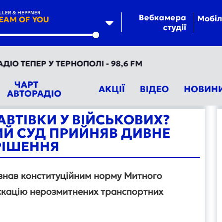
LLER & HEPPNER
Вебкамера
Мобіл
EAM OF YOU
студії
te
ТЕПЕР У ТЕРНОПОЛІ - 98,6 FM
ЧАРТ
АКЦІЇ
ВІДЕО
НОВИН
АВТОРАДІО
АВТІВКИ У ВІЙСЬКОВИХ?
Й СУД ПРИЙНЯВ ДИВНЕ
РІШЕННЯ
изнав конституційним норму Митного
іскацію нерозмитнених транспортних