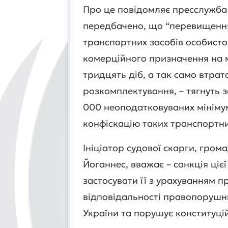
Про це повідомляє пресслужба 
передбачено, що “перевищення
транспортних засобів особисто
комерційного призначення на м
тридцять діб, а так само втрата
розкомплектування, – тягнуть 
000 неоподатковуваних мінімум
конфіскацію таких транспортних
Ініціатор судової скарги, гро
Йоганнес, вважає – санкція ціє
застосувати її з урахуванням п
відповідальності правопорушни
України та порушує конституці