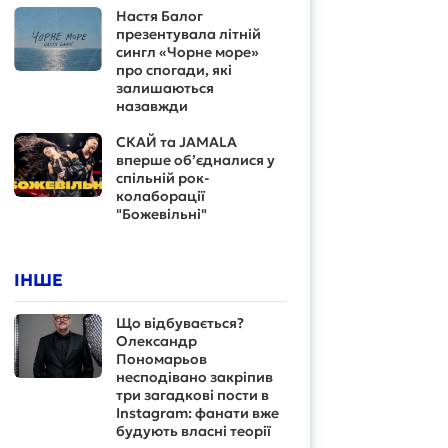
Настя Балог
презентувала літній
сингл «Чорне море»
про спогади, які
залишаються
назавжди
СКАЙ та JAMALA
вперше об’єдналися у
спільній рок-
колаборації
"Божевільні"
ІНШЕ
Що відбувається?
Олександр
Пономарьов
несподівано закріпив
три загадкові пости в
Instagram: фанати вже
будують власні теорії