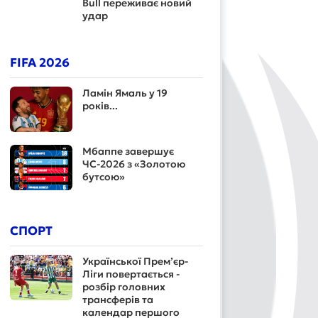
Bull переживає новий
удар
FIFA 2026
Ламін Ямаль у 19
років...
Мбаппе завершує
ЧС-2026 з «Золотою
бутсою»
СПОРТ
Української Прем’єр-
Ліги повертається -
розбір головних
трансферів та
календар першого