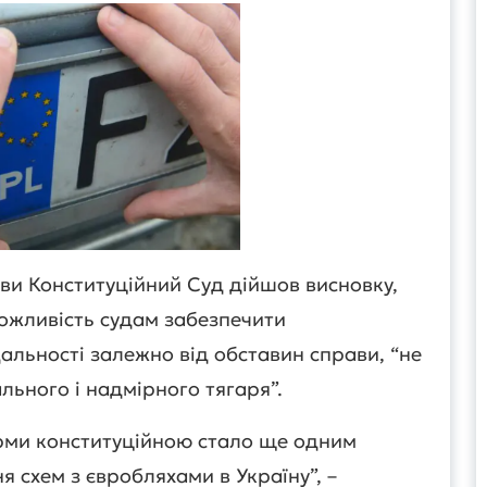
ви Конституційний Суд дійшов висновку,
ожливість судам забезпечити
дальності залежно від обставин справи, “не
льного і надмірного тягаря”.
рми конституційною стало ще одним
 схем з євробляхами в Україну”, –