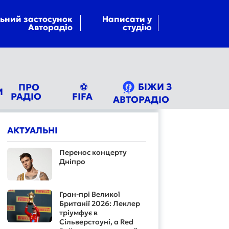
ьний застосунок
Написати у
Авторадіо
студію
БІЖИ З
ПРО
⚽
И
РАДІО
FIFA
АВТОРАДІО
АКТУАЛЬНІ
Перенос концерту
Дніпро
Гран-прі Великої
Британії 2026: Леклер
тріумфує в
Сільверстоуні, а Red