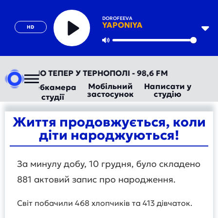
DOROFEEVA
YAPONIYA
HD
Play
Mute
ВТОРАДІО ТЕПЕР У ТЕРНОПОЛІ - 98,6 FM
Мобільний
Написати у
Вебкамера
застосунок
студію
студії
Життя продовжується, коли
діти народжуються!
За минулу добу, 10 грудня, було складено
881 актовий запис про народження.
Світ побачили 468 хлопчиків та 413 дівчаток.