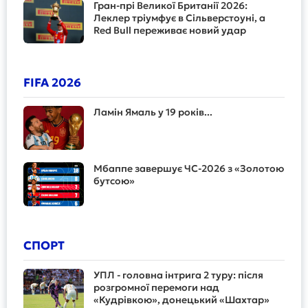
Гран-прі Великої Британії 2026:
Леклер тріумфує в Сільверстоуні, а
Red Bull переживає новий удар
FIFA 2026
Ламін Ямаль у 19 років...
Мбаппе завершує ЧС-2026 з «Золотою
бутсою»
СПОРТ
УПЛ - головна інтрига 2 туру: після
розгромної перемоги над
«Кудрівкою», донецький «Шахтар»