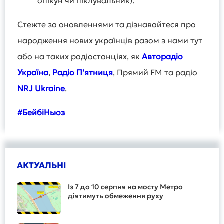
опікун чи піклувальник).
Стежте за оновленнями та дізнавайтеся про
народження нових українців разом з нами тут
або на таких радіостанціях, як
Авторадіо
Україна
,
Радіо П'ятниця
, Прямий FM та радіо
NRJ Ukraine
.
#БейбіНьюз
АКТУАЛЬНІ
Із 7 до 10 серпня на мосту Метро
діятимуть обмеження руху