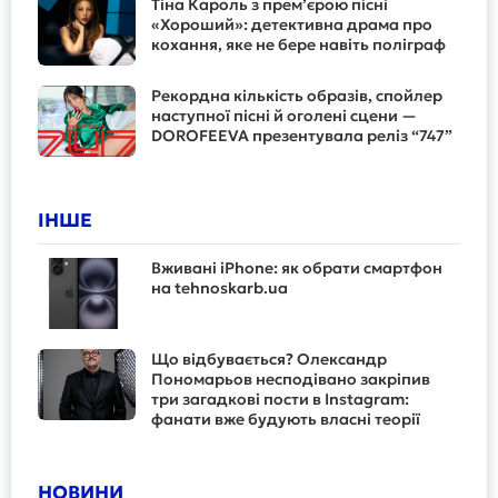
Тіна Кароль з прем’єрою пісні
«Хороший»: детективна драма про
кохання, яке не бере навіть поліграф
Рекордна кількість образів, спойлер
наступної пісні й оголені сцени —
DOROFEEVA презентувала реліз “747”
ІНШЕ
Вживані iPhone: як обрати смартфон
на tehnoskarb.ua
Що відбувається? Олександр
Пономарьов несподівано закріпив
три загадкові пости в Instagram:
фанати вже будують власні теорії
НОВИНИ