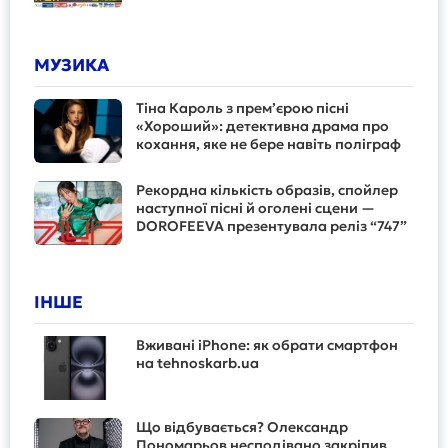
МУЗИКА
Тіна Кароль з прем’єрою пісні
«Хороший»: детективна драма про
кохання, яке не бере навіть поліграф
Рекордна кількість образів, спойлер
наступної пісні й оголені сцени —
DOROFEEVA презентувала реліз “747”
ІНШЕ
Вживані iPhone: як обрати смартфон
на tehnoskarb.ua
Що відбувається? Олександр
Пономарьов несподівано закріпив