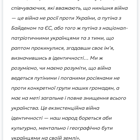
співчуваючих, які вважають, що нинішня війна
— це війна не росії проти України, а путіна з
Байденом та ЄС, або того ж путіна з націонал-
патріотичними українцями та з тими, що
раптом прокинулися, згадавши своє ім’я,
визначившись в ідентичності… Ми ж
розуміємо, чи маємо розуміти, що війна
ведеться путіними і поганими росіянами не
проти конкретної групи наших громадян, а
має на меті загальне і повне знищення всього
українства. Це екзистенційна війна
ідентичності — наш народ бореться аби
культурно, ментально і географічно бути
українцями на своїй землі».