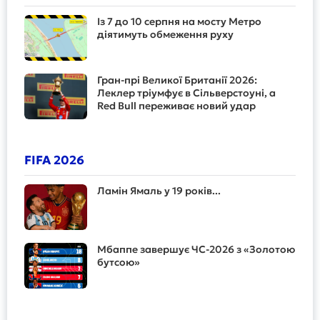
Із 7 до 10 серпня на мосту Метро
діятимуть обмеження руху
Гран-прі Великої Британії 2026:
Леклер тріумфує в Сільверстоуні, а
Red Bull переживає новий удар
FIFA 2026
Ламін Ямаль у 19 років...
Мбаппе завершує ЧС-2026 з «Золотою
бутсою»