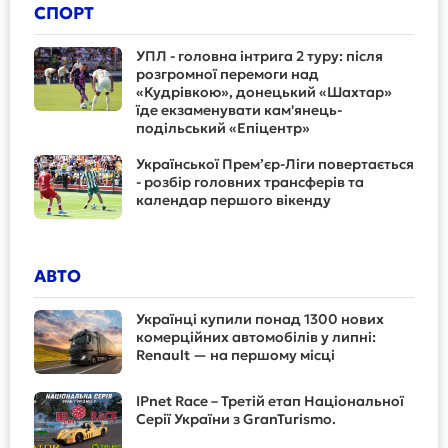
СПОРТ
УПЛ - головна інтрига 2 туру: після
розгромної перемоги над
«Кудрівкою», донецький «Шахтар»
їде екзаменувати кам'янець-
подільський «Епіцентр»
Української Прем’єр-Ліги повертається
- розбір головних трансферів та
календар першого вікенду
АВТО
Українці купили понад 1300 нових
комерційних автомобілів у липні:
Renault — на першому місці
IPnet Race – Третій етап Національної
Серії України з GranTurismo.