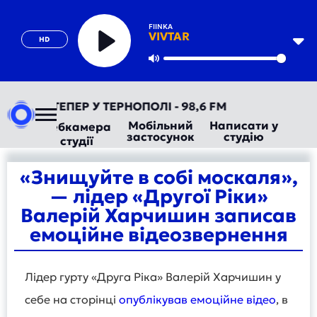
FIINKA
VIVTAR
HD
Play
Mute
АДІО ТЕПЕР У ТЕРНОПОЛІ - 98,6 FM
Мобільний
Написати у
Вебкамера
застосунок
студію
студії
«Знищуйте в собі москаля»,
— лідер «Другої Ріки»
Валерій Харчишин записав
емоційне відеозвернення
Лідер гурту «Друга Ріка» Валерій Харчишин у
себе на сторінці
опублікував емоційне відео
, в