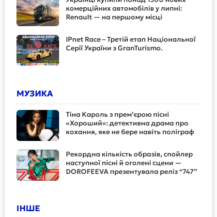
комерційних автомобілів у липні:
Renault — на першому місці
IPnet Race – Третій етап Національної
Серії України з GranTurismo.
МУЗИКА
Тіна Кароль з прем’єрою пісні
«Хороший»: детективна драма про
кохання, яке не бере навіть поліграф
Рекордна кількість образів, спойлер
наступної пісні й оголені сцени —
DOROFEEVA презентувала реліз “747”
ІНШЕ