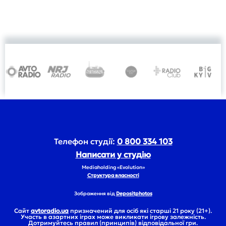
Телефон студії:
0 800 334 103
Написати у студію
Mediaholding «Evolution»
Структура власності
Зображення від
Depositphotos
Сайт
avtoradio.ua
призначений для осіб які старші 21 року (21+).
Участь в азартних іграх може викликати ігрову залежність.
Дотримуйтесь правил (принципів) відповідальної гри.