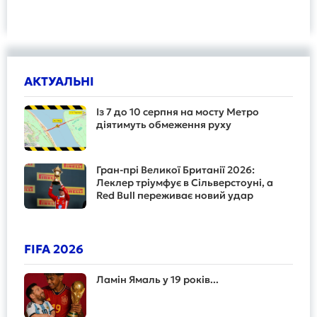
АКТУАЛЬНІ
Із 7 до 10 серпня на мосту Метро
діятимуть обмеження руху
Гран-прі Великої Британії 2026:
Леклер тріумфує в Сільверстоуні, а
Red Bull переживає новий удар
FIFA 2026
Ламін Ямаль у 19 років...