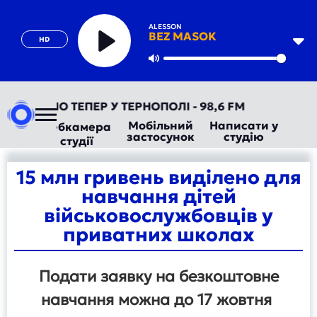
ALESSON
BEZ MASOK
HD
Play
Mute
ВТОРАДІО ТЕПЕР У ТЕРНОПОЛІ - 98,6 FM
Мобільний
Написати у
Вебкамера
застосунок
студію
студії
15 млн гривень виділено для
навчання дітей
військовослужбовців у
приватних школах
Подати заявку на безкоштовне
навчання можна до 17 жовтня