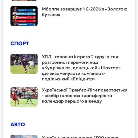
Мбаппе завершує ЧС-2026 з «Золотою
бутсою»
СПОРТ
УПЛ - головна інтрига 2 туру: після
розгромної перемоги над
«Кудрівкою», донецький «Шахтар»
їде екзаменувати кам'янець-
подільський «Епіцентр»
Української Прем’єр-Ліги повертається
- розбір головних трансферів та
календар першого вікенду
АВТО
Українці купили понад 1300 нових