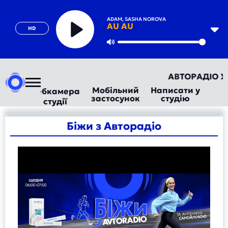
ADAM, SASHA NOROVA
AU AU
HD
Play
Mute
АВТОРАДІО УКР
Мобільний
Написати у
Вебкамера
застосунок
студію
студії
Біжи з Авторадіо