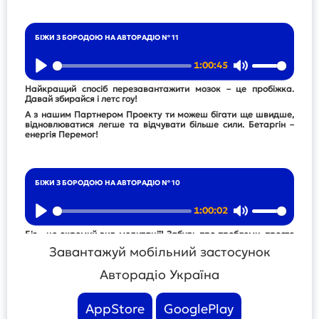
БІЖИ З БОРОДОЮ НА АВТОРАДІО № 11
1:00:45
Play
Mute
Найкращий спосіб перезавантажити мозок – це пробіжка.
Давай збирайся і летс гоу!
А з нашим Партнером Проекту ти можеш бігати ще швидше,
відновлюватися легше та відчувати більше сили. Бетаргін –
енергія Перемог!
БІЖИ З БОРОДОЮ НА АВТОРАДІО № 10
1:00:02
Play
Mute
Біг – це окремий вид медитації! Забудь про проблеми, просто
збирайся і біжи!
Завантажуй мобільний застосунок
А з нашим Партнером Проекту ти можеш бігати ще швидше,
відновлюватися легше та відчувати більше сили. Бетаргін –
Авторадіо Україна
енергія Перемог!
AppStore
GooglePlay