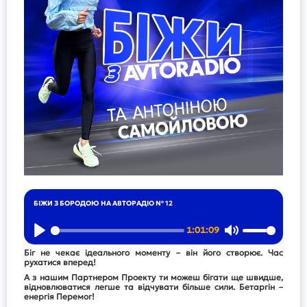
БІЖИ З БОРОДОЮ НА АВТОРАДІО № 12
1:01:09
Play
Mute
Біг не чекає ідеального моменту – він його створює. Час
рухатися вперед!
А з нашим Партнером Проекту ти можеш бігати ще швидше,
відновлюватися легше та відчувати більше сили. Бетаргін –
енергія Перемог!