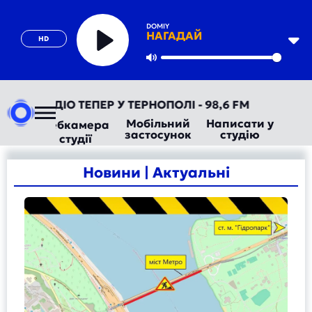
DOMIY
НАГАДАЙ
HD
Play
Mute
ТОРАДІО ТЕПЕР У ТЕРНОПОЛІ - 98,6 FM
Мобільний
Написати у
Вебкамера
застосунок
студію
студії
Новини | Актуальні