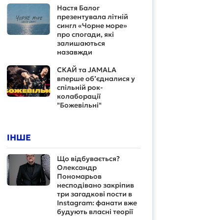
Настя Балог
презентувала літній
сингл «Чорне море»
про спогади, які
залишаються
назавжди
СКАЙ та JAMALA
вперше об’єдналися у
спільній рок-
колаборації
"Божевільні"
ІНШЕ
Що відбувається?
Олександр
Пономарьов
несподівано закріпив
три загадкові пости в
Instagram: фанати вже
будують власні теорії