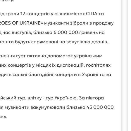
діграли 12 концертів у різних містах США та
ROES OF UKRAINE» музиканти зібрали з продажу
д час виступів, близько 6 000 000 гривень на
 кошти будуть спрямовані на закупівлю дронів.
нення гурт активно допомагає українським
их концертів у місцях їх дислокацій, госпіталях
дить сольні благодійні концерти в Україні та за
ький тур, влітку - тур Україною. За півтора
я музиканти закумулювали близько 45 000 000
ьку.