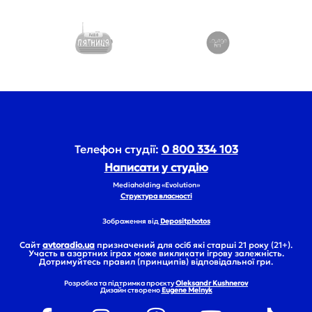
Телефон студії:
0 800 334 103
Написати у студію
Mediaholding «Evolution»
Структура власності
Зображення від
Depositphotos
Сайт
avtoradio.ua
призначений для осіб які старші 21 року (21+).
Участь в азартних іграх може викликати ігрову залежність.
Дотримуйтесь правил (принципів) відповідальної гри.
Розробка та підтримка проєкту
Oleksandr Kushnerov
Дизайн створено
Eugene Melnyk