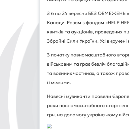
З 6 по 24 вересня БЕЗ ОБМЕЖЕНЬ ві
Канади. Разом з фондом «HELP HE
квитків та аукціонів, проведених пі
Збройні Сили України. Усі виручені
З початку повномасштабного вторг
військовим та грає безліч благодійн
та воєнних частинах, а також прово
її межами.
Навесні музиканти провели Європейс
роки повномасштабного вторгненн
грн. на допомогу українському війс