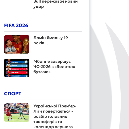
Bull переживає новий
удар
FIFA 2026
Ламін Ямаль у 19
років...
Мбаппе завершує
ЧС-2026 з «Золотою
бутсою»
СПОРТ
Української Прем’єр-
Ліги повертається -
розбір головних
трансферів та
календар першого