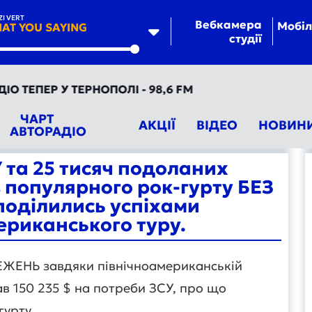
ZI VERT
Вебкамера
Мобіл
AT YOU SAYING
студії
te
ЕПЕР У ТЕРНОПОЛІ - 98,6 FM
ЧАРТ
АКЦІЇ
ВІДЕО
НОВИН
АВТОРАДІО
 та 25 тисяч подоланих
 з популярного рок-гурту БЕЗ
оділились успіхами
ериканського туру.
ЕЖЕНЬ завдяки північноамериканській
ав 150 235 $ на потреби ЗСУ, про що
гурту.