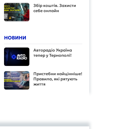
Збір коштів. Захисти
себе онлайн
НОВИНИ
Авторадіо Україна
тепер у Тернополі!
Пристебни найцінніше!
Правила, які рятують
життя