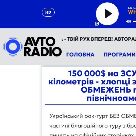
LIL U
WH
HD
Play
Mu
АВТОРАДІО УКРАЇНА - ТВІЙ РУХ ВПЕРЕД! АВТОРАДІО Т
ГОЛОВНА
ПРОГРАМИ
150 000$ на ЗСУ
кілометрів - хлопці
ОБМЕЖЕНЬ п
північноам
Український рок-гурт БЕЗ ОБМ
частині благодійного туру зібр
пишуть на офіційних сторінках 