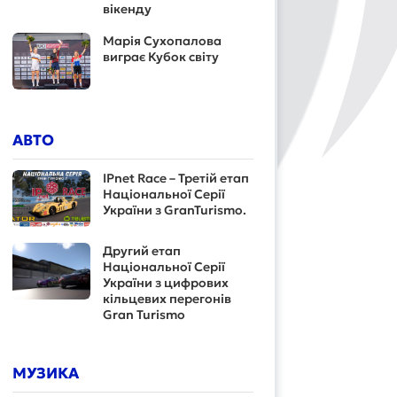
вікенду
Марія Сухопалова
виграє Кубок світу
АВТО
IPnet Race – Третій етап
Національної Серії
України з GranTurismo.
Другий етап
Національної Серії
України з цифрових
кільцевих перегонів
Gran Turismo
МУЗИКА