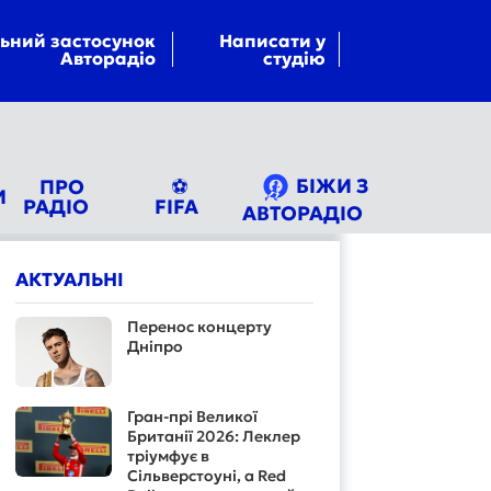
ьний застосунок
Написати у
Авторадіо
студію
БІЖИ З
ПРО
⚽
И
РАДІО
FIFA
АВТОРАДІО
АКТУАЛЬНІ
Перенос концерту
Дніпро
Гран-прі Великої
Британії 2026: Леклер
тріумфує в
Сільверстоуні, а Red