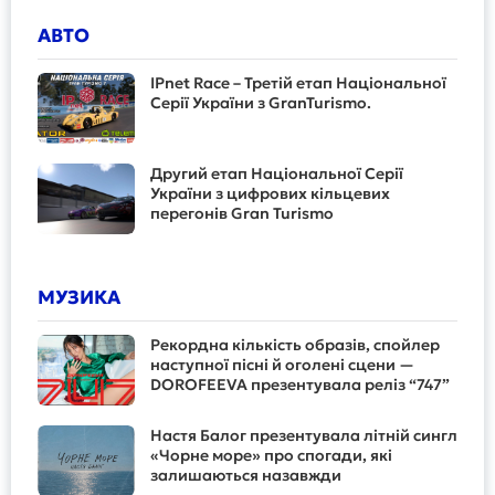
АВТО
IPnet Race – Третій етап Національної
Серії України з GranTurismo.
Другий етап Національної Серії
України з цифрових кільцевих
перегонів Gran Turismo
МУЗИКА
Рекордна кількість образів, спойлер
наступної пісні й оголені сцени —
DOROFEEVA презентувала реліз “747”
Настя Балог презентувала літній сингл
«Чорне море» про спогади, які
залишаються назавжди