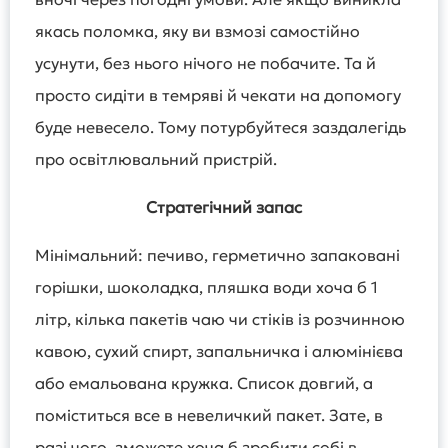
якась поломка, яку ви взмозі самостійно
усунути, без нього нічого не побачите. Та й
просто сидіти в темряві й чекати на допомогу
буде невесело. Тому потурбуйтеся заздалегідь
про освітлювальний пристрій.
Стратегічний запас
Мінімальний: печиво, герметично запаковані
горішки, шоколадка, пляшка води хоча б 1
літр, кілька пакетів чаю чи стіків із розчинною
кавою, сухий спирт, запальничка і алюмінієва
або емальована кружка. Список довгий, а
поміститься все в невеличкий пакет. Зате, в
разі чого, зможете хоча б зробити собі в