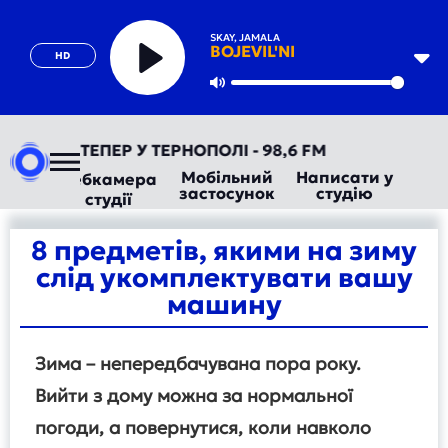
SKAY, JAMALA
BOJEVIL'NI
HD
Play
Mute
РАДІО ТЕПЕР У ТЕРНОПОЛІ - 98,6 FM
Мобільний
Написати у
Вебкамера
застосунок
студію
студії
8 предметів, якими на зиму
слід укомплектувати вашу
машину
Зима – непередбачувана пора року.
Вийти з дому можна за нормальної
погоди, а повернутися, коли навколо