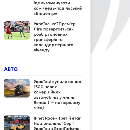
їде екзаменувати
кам'янець-подільський
«Епіцентр»
Української Прем’єр-
Ліги повертається -
розбір головних
трансферів та
календар першого
вікенду
АВТО
Українці купили понад
1300 нових
комерційних
автомобілів у липні:
Renault — на першому
місці
IPnet Race – Третій етап
Національної Серії
України з GranTurismo.