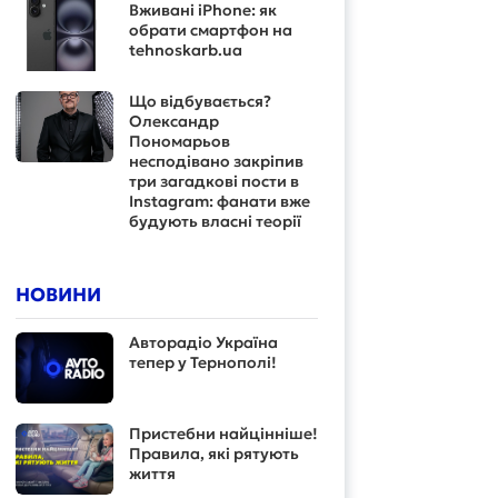
Вживані iPhone: як
обрати смартфон на
tehnoskarb.ua
Що відбувається?
Олександр
Пономарьов
несподівано закріпив
три загадкові пости в
Instagram: фанати вже
будують власні теорії
НОВИНИ
Авторадіо Україна
тепер у Тернополі!
Пристебни найцінніше!
Правила, які рятують
життя