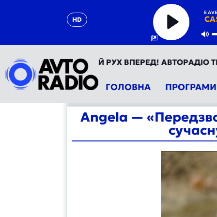
THE AVEN
CA
HD
Play
Mu
 УКРАЇНА - ТВІЙ РУХ ВПЕРЕД! АВТОРАДІО ТЕПЕР У Т
ГОЛОВНА
ПРОГРАМИ
Angela — «Передзво
сучасн