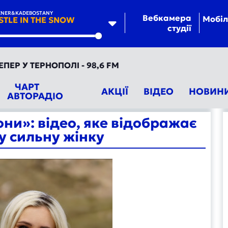
ER&KADEBOSTANY
Вебкамера
Мобіл
STLE IN THE SNOW
студії
te
ЕРНОПОЛІ - 98,6 FM
ЧАРТ
АКЦІЇ
ВІДЕО
НОВИН
АВТОРАДІО
ни»: відео, яке відображає
у сильну жінку