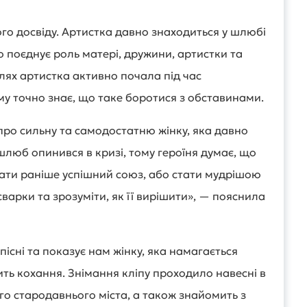
го досвіду. Артистка давно знаходиться у шлюбі
но поєднує роль матері, дружини, артистки та
шлях артистка активно почала під час
у точно знає, що таке боротися з обставинами.
 про сильну та самодостатню жінку, яка давно
шлюб опинився в кризі, тому героїня думає, що
вати раніше успішний союз, або стати мудрішою
сварки та зрозуміти, як її вирішити», — пояснила
пісні та показує нам жінку, яка намагається
ить кохання. Знімання кліпу проходило навесні в
го стародавнього міста, а також знайомить з