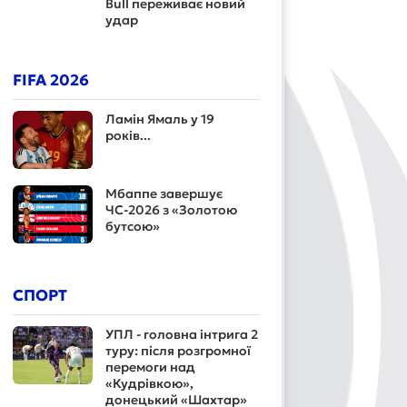
Bull переживає новий
удар
FIFA 2026
Ламін Ямаль у 19
років...
Мбаппе завершує
ЧС-2026 з «Золотою
бутсою»
СПОРТ
УПЛ - головна інтрига 2
туру: після розгромної
перемоги над
«Кудрівкою»,
донецький «Шахтар»