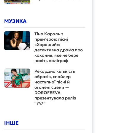
МУЗИКА
Тіна Кароль з
прем’єрою пісні
«Хороший»:
детективна драма про
кохання, яке не бере
навіть поліграф
Рекордна кількість
образів, спойлер
наступної пісні й
оголені сцени —
DOROFEEVA
презентувала реліз
“747”
ІНШЕ