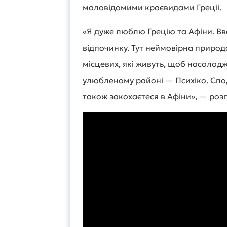
маловідомими краєвидами Греціі.
«Я дуже люблю Грецію та Афіни. Вв
відпочинку. Тут неймовірна природ
місцевих, які живуть, щоб насолод
улюбленому районі — Психіко. Спод
також закохаєтеся в Афіни», — розп