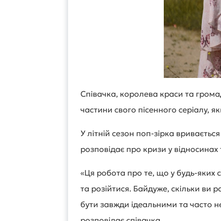
Співачка, королева краси та грома
частини свого пісенного серіалу, як
У літній сезон поп-зірка вривається
розповідає про кризи у відносинах 
«Ця робота про те, що у будь-яких 
та розійтися. Байдуже, скільки ви
бути завжди ідеальними та часто н
розповідає співачка.