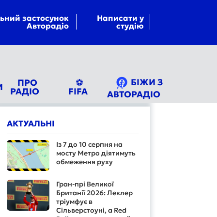
ьний застосунок
Написати у
Авторадіо
студію
БІЖИ З
ПРО
⚽
И
РАДІО
FIFA
АВТОРАДІО
АКТУАЛЬНІ
Із 7 до 10 серпня на
мосту Метро діятимуть
обмеження руху
Гран-прі Великої
Британії 2026: Леклер
тріумфує в
Сільверстоуні, а Red