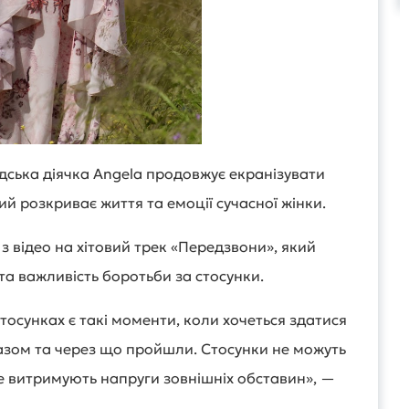
дська діячка Angela продовжує екранізувати
ий розкриває життя та емоції сучасної жінки.
 з відео на хітовий трек «Передзвони», який
та важливість боротьби за стосунки.
стосунках є такі моменти, коли хочеться здатися
 разом та через що пройшли. Стосунки не можуть
е витримують напруги зовнішніх обставин», —