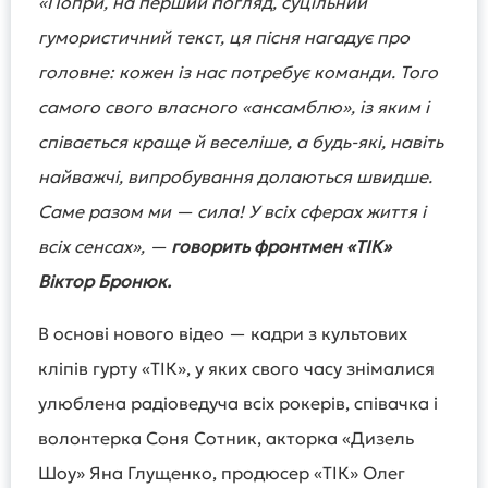
«Попри, на перший погляд, суцільний
гумористичний текст, ця пісня нагадує про
головне: кожен із нас потребує команди. Того
самого свого власного «ансамблю», із яким і
співається краще й веселіше, а будь-які, навіть
найважчі, випробування долаються швидше.
Саме разом ми — сила! У всіх сферах життя і
всіх сенсах», —
говорить фронтмен «ТІК»
Віктор Бронюк.
В основі нового відео — кадри з культових
кліпів гурту «ТІК», у яких свого часу знімалися
улюблена радіоведуча всіх рокерів, співачка і
волонтерка Соня Сотник, акторка «Дизель
Шоу» Яна Глущенко, продюсер «ТІК» Олег