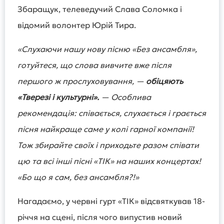
Збаращук, телеведучий Слава Соломка і
відомий волонтер Юрій Тира.
«Слухаючи нашу нову пісню «Без ансамбля»,
готуйтеся, що слова вивчите вже після
першого ж прослуховування, —
обіцяють
«Тверезі і культурні».
— Особлива
рекомендація: співається, слухається і грається
пісня найкраще саме у колі гарної компанії!
Тож збирайте своїх і приходьте разом співати
цю та всі інші пісні «ТІК» на наших концертах!
«Бо що я сам, без ансамбля?!»
Нагадаємо, у червні гурт «ТІК» відсвяткував 18-
річчя на сцені, після чого випустив новий