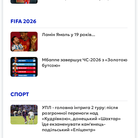
FIFA 2026
Ламін Ямаль у 19 років...
Мбаппе завершує ЧС-2026 з «Золотою
бутсою»
СПОРТ
УПЛ - головна інтрига 2 туру: після
розгромної перемоги над
«Кудрівкою», донецький «Шахтар»
їде екзаменувати кам'янець-
подільський «Епіцентр»