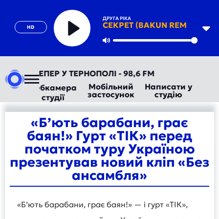
ДРУГА РІКА
СЕКРЕТ (BAKUN REMIX)
HD
Play
Mute
АДІО ТЕПЕР У ТЕРНОПОЛІ - 98,6 FM
Мобільний
Написати у
Вебкамера
застосунок
студію
студії
«Б’ють барабани, грає
баян!» Гурт «ТІК» перед
початком туру Україною
презентував новий кліп «Без
ансамбля»
«Б’ють барабани, грає баян!» — і гурт «ТІК»,