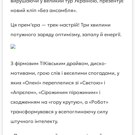
вирушаючи у великий тур Україною, презентує
новий кліп «Без ансамбля».
Ця прем’єра — трек-настрій! Три хвилини
потужного заряду оптимізму, запалу й енергії.
З фірмовим ТІКівським драйвом, диско-
мотивами, грою слів і веселими спогадами, у
яких «Олені» переплелися зі «Свєтою» і
«Апрєлєм», «Сірожиним пірожиним» і
сходженням на «гору крутую», а «Робот»
трансформувався у всепоглинаючу силу
штучного інтелекту.