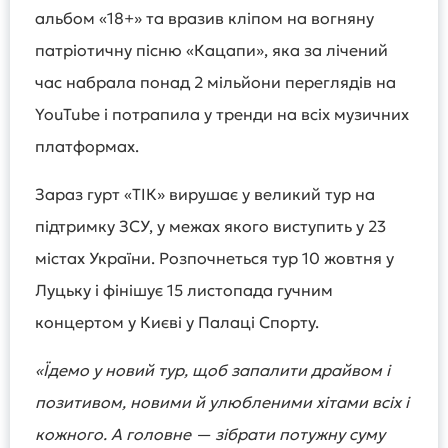
альбом «18+» та вразив кліпом на вогняну
патріотичну пісню «Кацапи», яка за лічений
час набрала понад 2 мільйони переглядів на
YouTube і потрапила у тренди на всіх музичних
платформах.
Зараз гурт «ТІК» вирушає у великий тур на
підтримку ЗСУ, у межах якого виступить у 23
містах України. Розпочнеться тур 10 жовтня у
Луцьку і фінішує 15 листопада гучним
концертом у Києві у Палаці Спорту.
«Їдемо у новий тур, щоб запалити драйвом і
позитивом, новими й улюбленими хітами всіх і
кожного. А головне — зібрати потужну суму