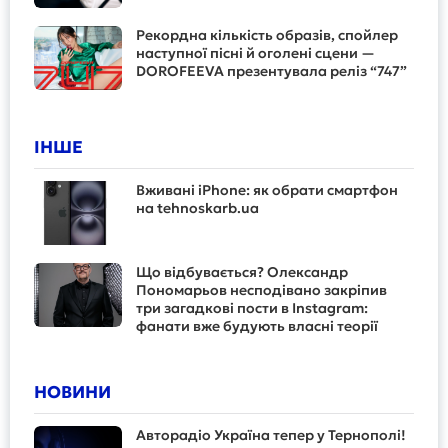
Рекордна кількість образів, спойлер
наступної пісні й оголені сцени —
DOROFEEVA презентувала реліз “747”
ІНШЕ
Вживані iPhone: як обрати смартфон
на tehnoskarb.ua
Що відбувається? Олександр
Пономарьов несподівано закріпив
три загадкові пости в Instagram:
фанати вже будують власні теорії
НОВИНИ
Авторадіо Україна тепер у Тернополі!