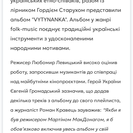
українських етно-співаків, разом із
лірником Гордієм Старухом представили
альбом "VYTYNANKA". Альбом у жанрі
folk-music поєднує традиційні українські
інструменти з удосконаленими
народними мотивами.
Режисер Любомир Левицький високо оцінив
роботу, запросивши музикантів до співпраці
над майбутніми кінопроєктами. Герой України
Євгеній Громадський зазначив, що додав
декілька треків з альбому до свого плейлиста,
а журналіст Роман Кравець зауважив:
“Якби я
був режисером Мартіном МакДонагом, я б
обов’язково включив увесь альбом у свій