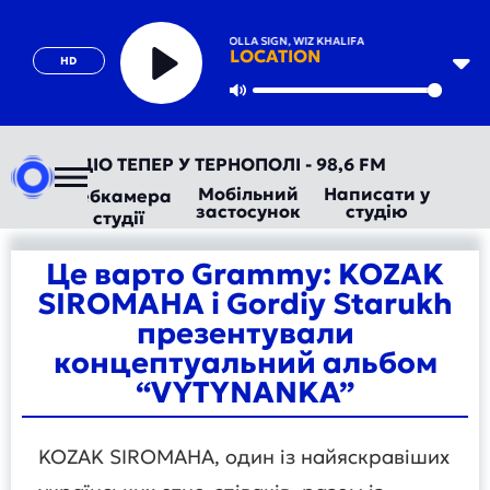
ZERB, TY DOLLA SIGN, WIZ KHALIFA
LOCATION
HD
Play
Mute
АВТОРАДІО ТЕПЕР У ТЕРНОПОЛІ - 98,6 FM
Мобільний
Написати у
Вебкамера
застосунок
студію
студії
Це варто Grammy: KOZAK
SIROMAHA і Gordiy Starukh
презентували
концептуальний альбом
“VYTYNANKA”
KOZAK SIROMAHA, один із найяскравіших