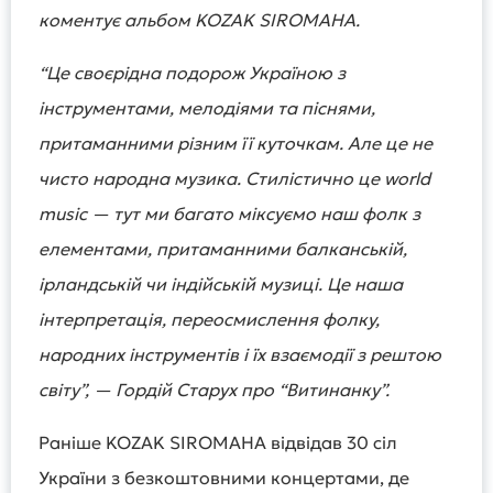
коментує альбом KOZAK SIROMAHA.
“Це своєрідна подорож Україною з
інструментами, мелодіями та піснями,
притаманними різним її куточкам. Але це не
чисто народна музика. Стилістично це world
music — тут ми багато міксуємо наш фолк з
елементами, притаманними балканській,
ірландській чи індійській музиці. Це наша
інтерпретація, переосмислення фолку,
народних інструментів і їх взаємодії з рештою
світу”, — Гордій Старух про “Витинанку”.
Раніше KOZAK SIROMAHA відвідав 30 сіл
України з безкоштовними концертами, де