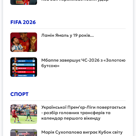
FIFA 2026
Ламін Ямаль у 19 років...
Мбаппе завершує ЧС-2026 з «Золотою
бутсою»
СПОРТ
Української Прем’єр-Ліги повертається
- розбір головних трансферів та
календар першого вікенду
Марія Сухопалова виграє Кубок світу