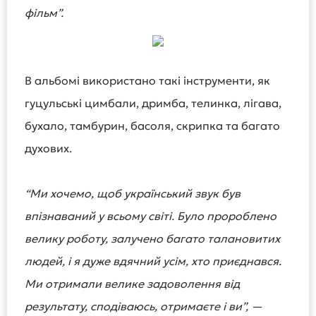
фільм”.
В альбомі використано такі інструменти, як
гуцульські цимбали, дримба, телинка, лігава,
бухало, тамбурин, басоля, скрипка та багато
духових.
“Ми хочемо, щоб український звук був
впізнаваний у всьому світі. Було пророблено
велику роботу, залучено багато талановитих
людей, і я дуже вдячний усім, хто приєднався.
Ми отримали велике задоволення від
результату, сподіваюсь, отримаєте і ви”, —