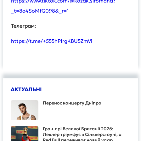
https://www.tiktok.com/@kozak.siromaha?
_t=8o4SoMfG098&_r=1
Телеграм
:
https://t.me/+555hPIrgKBU5ZmVi
АКТУАЛЬНІ
Перенос концерту Дніпро
Гран-прі Великої Британії 2026:
Леклер тріумфує в Сільверстоуні, а
Red Bull переживає новий удар