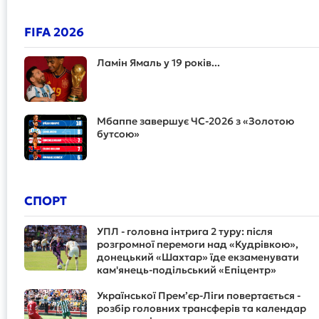
FIFA 2026
Ламін Ямаль у 19 років...
Мбаппе завершує ЧС-2026 з «Золотою
бутсою»
СПОРТ
УПЛ - головна інтрига 2 туру: після
розгромної перемоги над «Кудрівкою»,
донецький «Шахтар» їде екзаменувати
кам'янець-подільський «Епіцентр»
Української Прем’єр-Ліги повертається -
розбір головних трансферів та календар