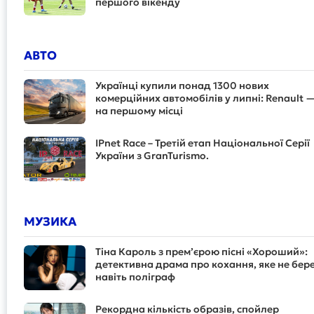
першого вікенду
АВТО
Українці купили понад 1300 нових
комерційних автомобілів у липні: Renault 
на першому місці
IPnet Race – Третій етап Національної Серії
України з GranTurismo.
МУЗИКА
Тіна Кароль з прем’єрою пісні «Хороший»:
детективна драма про кохання, яке не бер
навіть поліграф
Рекордна кількість образів, спойлер