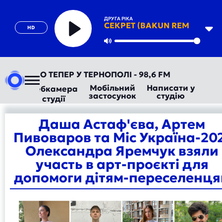
ДРУГА РІКА
СЕКРЕТ (BAKUN REMIX)
HD
Play
Mute
ТОРАДІО ТЕПЕР У ТЕРНОПОЛІ - 98,6 FM
Мобільний
Написати у
Вебкамера
застосунок
студію
студії
Даша Астаф'єва, Артем
Пивоваров та Міс Україна-20
Олександра Яремчук взяли
участь в арт-проєкті для
допомоги дітям-переселенц