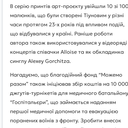
В серію принтів арт-проєкту увійшли 10 зі 10
малюнків, що були створені Тіуновим у різні
часи протягом 23-х років під впливом подій,
що відбувалися у країні. Раніше роботи
автора також використовувалися у відеоряді
концертів співачки Alloise та як обкладинка
синглу Alexey Gorchitza.
Нагадуємо, що благодійний фонд “Можемо
разом” також ініціював збір коштів на 10 00
джгутів-турнікетів для медичного батальйон
“Госпітальєри”, що займається наданням
першої медичної допомоги та евакуацією
поранених воїнів з фронту. Зробити внесок