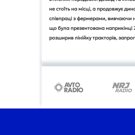
не стоїть на місці, а продовжує ди
співпраці з фермерами, вивчаючи н
що була презентована наприкінці 2
розширив лінійку тракторів, запро