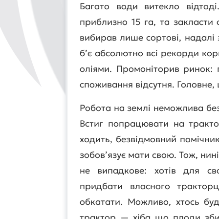
Багато води витекло відтоді
приблизно 15 га, та закласти 
вибирав лише сортові, надалі 
б’є абсолютно всі рекорди ко
оліями. Промоніторив ринок: 
споживання відсутня. Головне,
Робота на землі неможлива без 
Встиг попрацювати на тракто
ходить, безвідмовний помічник
зобов’язує мати свою. Тож, нин
не випадкове: хотів для св
придбати власного трактор
обкатати. Можливо, хтось бу
трактор — хіба що плоди зби