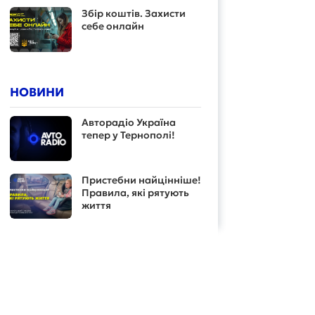
Збір коштів. Захисти
себе онлайн
НОВИНИ
Авторадіо Україна
тепер у Тернополі!
Пристебни найцінніше!
Правила, які рятують
життя