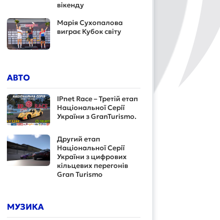
вікенду
Марія Сухопалова
виграє Кубок світу
АВТО
IPnet Race – Третій етап
Національної Серії
України з GranTurismo.
Другий етап
Національної Серії
України з цифрових
кільцевих перегонів
Gran Turismo
МУЗИКА