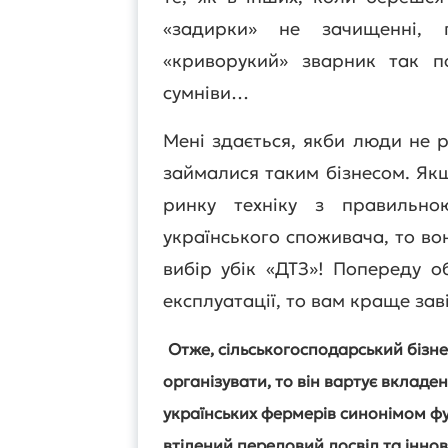
«задирки» не зачищенні, 
«криворукий» зварник так 
сумніви…
Мені здається, якби люди не ро
займалися таким бізнесом. Як
ринку техніку з правильн
українського споживача, то вон
вибір убік «ДТЗ»! Попереду 
експлуатації, то вам краще зав
Отже, сільськогосподарський бізне
організувати, то він вартує вкладен
українських фермерів синонімом фун
втілений передовий досвід та іннова