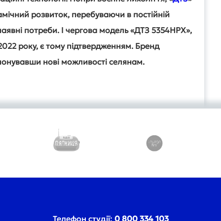
намічний розвиток, перебуваючи в постійній
аявні потреби. І чергова модель «ДТЗ 5354НРХ»,
022 року, є тому підтвердженням. Бренд
понувавши нові можливості селянам.
Телефон студії:
0 800 334 103