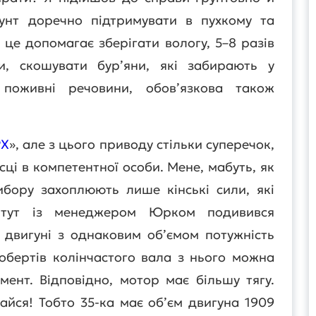
рунт доречно підтримувати в пухкому та
 це допомагає зберігати вологу, 5–8 разів
, скошувати бур’яни, які забирають у
поживні речовини, обов’язкова також
РХ
», але з цього приводу стільки суперечок,
сці в компетентної особи. Мене, мабуть, як
вибору захоплюють лише кінські сили, які
 тут із менеджером Юрком подивився
у двигуні з однаковим об’ємом потужність
обертів колінчастого вала з нього можна
ент. Відповідно, мотор має більшу тягу.
айся! Тобто 35-ка має об’єм двигуна 1909