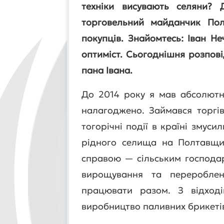
техніки висувають селяни? 
торговельний майданчик Пол
покупців. Знайомтесь: Іван 
оптиміст. Сьогоднішня розпові
пана Івана.
До 2014 року я мав абсолютн
налагоджено. Займався торгі
тогорічні події в країні змус
рідного селища на Полтавщи
справою — сільським господар
вирощування та перероблен
працювати разом. З відход
виробництво паливних брикеті