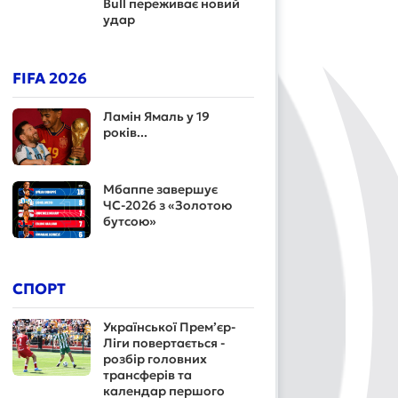
Bull переживає новий
удар
FIFA 2026
Ламін Ямаль у 19
років...
Мбаппе завершує
ЧС-2026 з «Золотою
бутсою»
СПОРТ
Української Прем’єр-
Ліги повертається -
розбір головних
трансферів та
календар першого