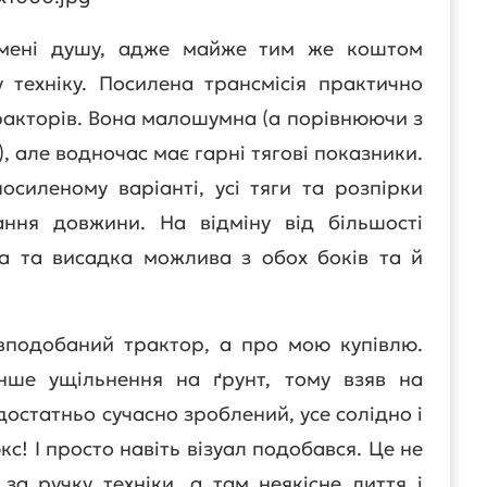
 мені душу, адже майже тим же коштом
 техніку. Посилена трансмісія практично
тракторів. Вона малошумна (а порівнюючи з
 але водночас має гарні тягові показники.
осиленому варіанті, усі тяги та розпірки
ння довжини. На відміну від більшості
ка та висадка можлива з обох боків та й
 вподобаний трактор, а про мою купівлю.
нше ущільнення на ґрунт, тому взяв на
остатньо сучасно зроблений, усе солідно і
кс! І просто навіть візуал подобався. Це не
за ручку техніки, а там неякісне лиття і