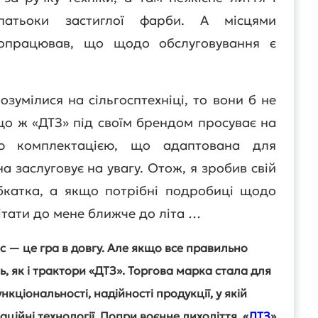
патьоки застиглої фарби. А місцями
попрацював, що щодо обслуговування є
зумілися на сільгосптехніці, то вони б не
що ж «ДТЗ» під своїм брендом просуває на
ою комплектацією, що адаптована для
а заслуговує на увагу. Отож, я зробив свій
обкатка, а якщо потрібні подробиці щодо
ітати до мене ближче до літа …
с — це гра в довгу. Але якщо все правильно
ь, як і трактори «ДТЗ». Торгова марка стала для
кціональності, надійності продукції, у якій
ційні технології. Попри воєнне лихоліття, «
ДТЗ
»