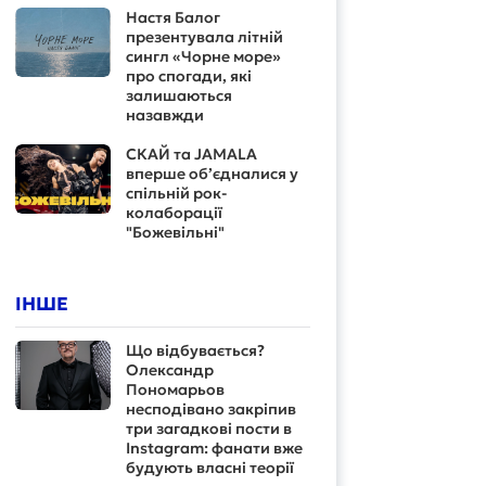
Настя Балог
презентувала літній
сингл «Чорне море»
про спогади, які
залишаються
назавжди
СКАЙ та JAMALA
вперше об’єдналися у
спільній рок-
колаборації
"Божевільні"
ІНШЕ
Що відбувається?
Олександр
Пономарьов
несподівано закріпив
три загадкові пости в
Instagram: фанати вже
будують власні теорії