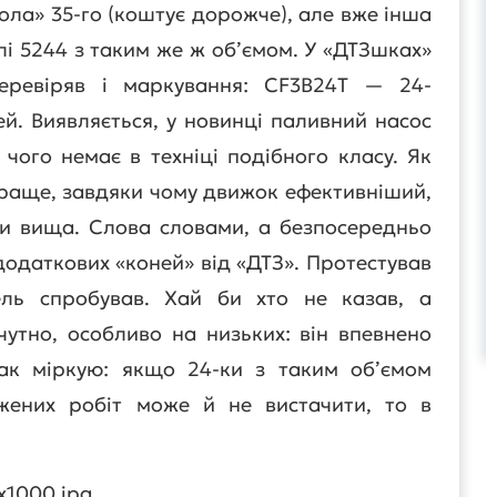
вола» 35-го (коштує дорожче), але вже інша
лі 5244 з таким же ж об’ємом. У «ДТЗшках»
перевіряв і маркування: СF3B24T — 24-
й. Виявляється, у новинці паливний насос
чого немає в техніці подібного класу. Як
краще, завдяки чому движок ефективніший,
ни вища. Слова словами, а безпосередньо
додаткових «коней» від «ДТЗ». Протестував
ель спробував. Хай би хто не казав, а
чутно, особливо на низьких: він впевнено
ак міркую: якщо 24-ки з таким об’ємом
жених робіт може й не вистачити, то в