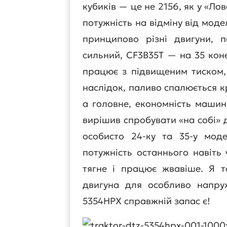
кубиків — це не 2156, як у «Ло
потужність на відміну від моде
принципово різні двигуни, 
сильний, СF3B35T — на 35 коне
працює з підвищеним тиском, 
наслідок, паливо спалюється 
а головне, економність маши
вирішив спробувати «на собі» 
особисто 24-ку та 35-у мод
потужність останнього навіть 
тягне і працює жвавіше. Я т
двигуна для особливо напру
5354НРХ справжній запас є!