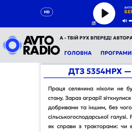
АНТИ
БЕ
HD
Play
Mu
АВТОРАДІО УКРАЇНА - ТВІЙ РУХ ВПЕРЕД! АВТОРАДІО 
ГОЛОВНА
ПРОГРАМИ
ДТЗ 5354НРХ —
Праця селянина ніколи не бу
стану. Зараз аграрії зіткнулис
добривами та іншим, без чог
сільськогосподарської галузі. 
як справи з тракторами: чи 