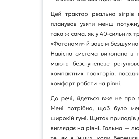
Цей трактор реально зігрів
планував узяти менш потужну
така ж сама, як у 40-сильних 
«Фотонами» й зовсім безшумна),
Навісна система виконана в п
мають безступеневе регулюва
компактних тракторів, посад
комфорт роботи на рівні.
До речі, йдеться вже не про
Мені потрібно, щоб було ме
широкій гумі. Щиток приладів д
виглядає на рівні. Гальма — лю
те, як в інших, коли берешся 