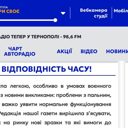
ТІЛА
Вебкамера
Мобіл
РИ СВОЄ
студії
te
ТЕПЕР У ТЕРНОПОЛІ - 98,6 FM
ЧАРТ
АКЦІЇ
ВІДЕО
НОВИН
АВТОРАДІО
 ВІДПОВІДНІСТЬ ЧАСУ!
ла легкою, особливо в умовах воєнного
я з новими викликами: проблеми з пальним,
о важко уявити нормальне функціонування
Редакція нашої газети вирішила з’ясувати,
є на ринку нові зразки та які вимоги до