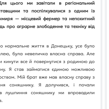
Для цього ми завітали в регіональний
тавщини та поспілкувалися з одним із
Нечмиря — місцевий фермер та непохитний
дь про аграрне злободенне та техніку від
о нормальне життя в Донецьку, усе було
влею, була невеличка власна справа. Але
или кинути все й повернутися з родиною до
ну. Я став займатися єдиною можливою
ством. Мій брат вже мав власну справу з
ня соняшнику. Я долучився, і почали
ів лушпиння соняшнику ми впровадили
в.