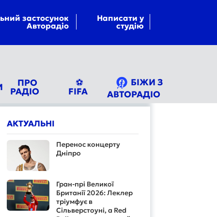
ьний застосунок
Написати у
Авторадіо
студію
БІЖИ З
ПРО
⚽
И
РАДІО
FIFA
АВТОРАДІО
АКТУАЛЬНІ
Перенос концерту
Дніпро
Гран-прі Великої
Британії 2026: Леклер
тріумфує в
Сільверстоуні, а Red