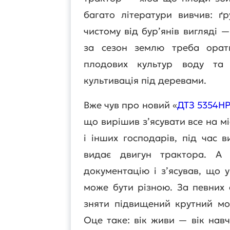
багато літератури вивчив: ґ
чистому від бур’янів вигляді —
за сезон землю треба орати
плодових культур воду та 
культивація під деревами.
Вже чув про новий «
ДТЗ 5354Н
що вирішив з’ясувати все на мі
і інших господарів, під час 
видає двигун трактора. А
документацію і з’ясував, що 
може бути різною. За певних 
зняти підвищений крутний мом
Оце таке: вік живи — вік навч