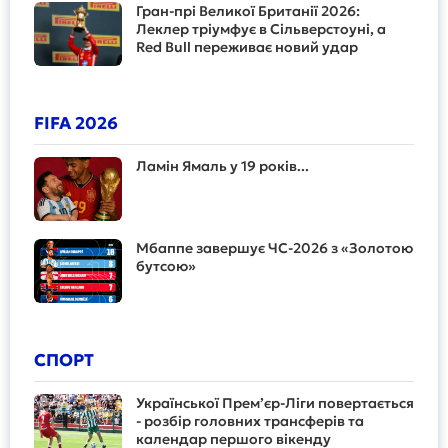
Гран-прі Великої Британії 2026:
Леклер тріумфує в Сільверстоуні, а
Red Bull переживає новий удар
FIFA 2026
Ламін Ямаль у 19 років...
Мбаппе завершує ЧС-2026 з «Золотою
бутсою»
СПОРТ
Української Прем’єр-Ліги повертається
- розбір головних трансферів та
календар першого вікенду