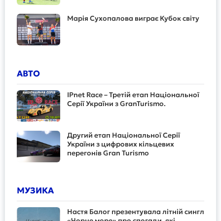
Марія Сухопалова виграє Кубок світу
АВТО
IPnet Race – Третій етап Національної
Серії України з GranTurismo.
Другий етап Національної Серії
України з цифрових кільцевих
перегонів Gran Turismo
МУЗИКА
Настя Балог презентувала літній сингл
«Чорне море» про спогади, які