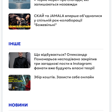
залишаються назавжди
СКАЙ та JAMALA вперше об’єдналися
у спільній рок-колаборації
"Божевільні"
ІНШЕ
Що відбувається? Олександр
Пономарьов несподівано закріпив
три загадкові пости в Instagram:
фанати вже будують власні теорії
Збір коштів. Захисти себе онлайн
НОВИНИ