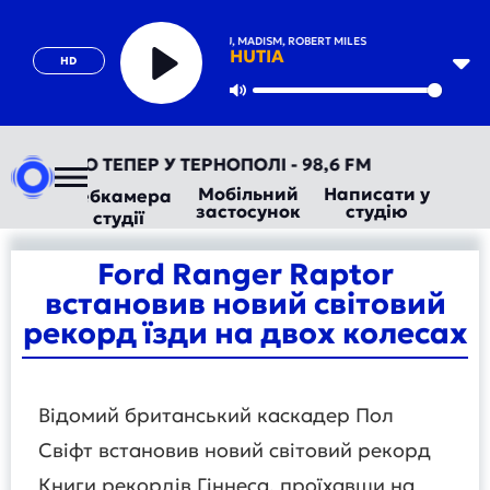
SOFIYA NZAU, MADISM, ROBERT MILES
HUTIA
HD
Play
Mute
ТОРАДІО ТЕПЕР У ТЕРНОПОЛІ - 98,6 FM
Мобільний
Написати у
Вебкамера
застосунок
студію
студії
Ford Ranger Raptor
встановив новий світовий
рекорд їзди на двох колесах
Відомий британський каскадер Пол
Свіфт встановив новий світовий рекорд
Книги рекордів Гіннеса, проїхавши на