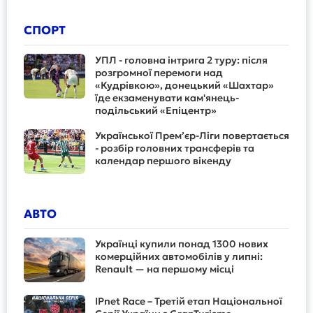
СПОРТ
УПЛ - головна інтрига 2 туру: після
розгромної перемоги над
«Кудрівкою», донецький «Шахтар»
їде екзаменувати кам'янець-
подільський «Епіцентр»
Української Прем’єр-Ліги повертається
- розбір головних трансферів та
календар першого вікенду
АВТО
Українці купили понад 1300 нових
комерційних автомобілів у липні:
Renault — на першому місці
IPnet Race – Третій етап Національної