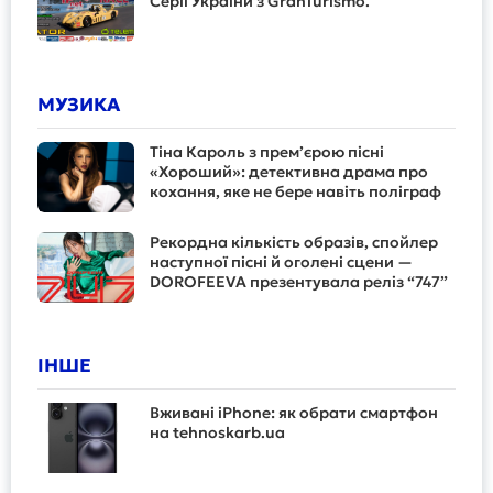
Серії України з GranTurismo.
МУЗИКА
Тіна Кароль з прем’єрою пісні
«Хороший»: детективна драма про
кохання, яке не бере навіть поліграф
Рекордна кількість образів, спойлер
наступної пісні й оголені сцени —
DOROFEEVA презентувала реліз “747”
ІНШЕ
Вживані iPhone: як обрати смартфон
на tehnoskarb.ua