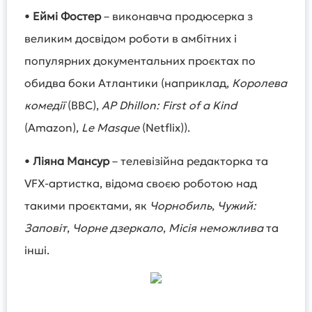
•
Еймі Фостер
– виконавча продюсерка з
великим досвідом роботи в амбітних і
популярних документальних проєктах по
обидва боки Атлантики (наприклад,
Королева
комедії
(BBC),
AP Dhillon: First of a Kind
(Amazon),
Le Masque
(Netflix)).
•
Ліяна Мансур
– телевізійна редакторка та
VFX-артистка, відома своєю роботою над
такими проєктами, як
Чорнобиль
,
Чужий:
Заповіт
,
Чорне дзеркало
,
Місія неможлива
та
інші.