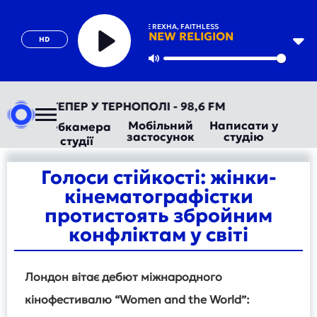
BEBE REXHA, FAITHLESS
NEW RELIGION
HD
Play
Mute
АДІО ТЕПЕР У ТЕРНОПОЛІ - 98,6 FM
Мобільний
Написати у
Вебкамера
застосунок
студію
студії
Голоси стійкості: жінки-
кінематографістки
протистоять збройним
конфліктам у світі
Лондон вітає дебют міжнародного
кінофестивалю “Women and the World”: