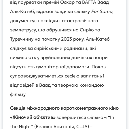
від лауреатки премій Oскар та BAFTA Ваад
Аль-Катеб, відомої завдяки фільму
For Sama
,
документує наслідки катастрофічного
землетрусу, що обрушився на Сирію та
Туреччину на початку 2023 року. Аль-Катеб
слідкує за сирійськими родинами, які
виживають у зруйнованих домівках попри
відсутність гуманітарної допомоги. Показ
супроводжуватиметься сесією запитань і
відповідей з Ваад та творчою командою
фільму.
Секція міжнародного короткометражного кіно
«Жіночий об’єктив»
завершиться фільмом “In
the Night” (Велика Британія, США) –