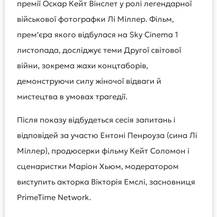
премії Оскар Кейт Вінслет у ролі легендарної
військової фотографки Лі Міллер. Фільм,
прем’єра якого відбулася на Sky Cinema 1
листопада, досліджує теми Другої світової
війни, зокрема жахи концтаборів,
демонструючи силу жіночої відваги й
мистецтва в умовах трагедії.
Після показу відбудеться сесія запитань і
відповідей за участю Ентоні Пенроуза (сина Лі
Міллер), продюсерки фільму Кейт Соломон і
сценаристки Маріон Хьюм, модератором
виступить акторка Вікторія Емслі, засновниця
PrimeTime Network.