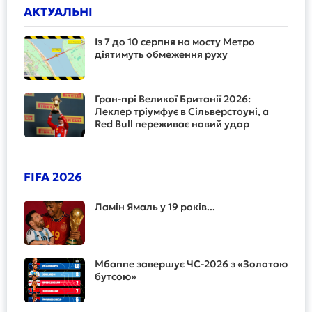
АКТУАЛЬНІ
Із 7 до 10 серпня на мосту Метро
діятимуть обмеження руху
Гран-прі Великої Британії 2026:
Леклер тріумфує в Сільверстоуні, а
Red Bull переживає новий удар
FIFA 2026
Ламін Ямаль у 19 років...
Мбаппе завершує ЧС-2026 з «Золотою
бутсою»