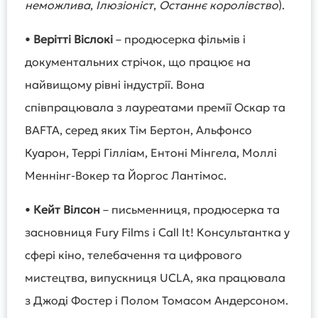
неможлива
,
Ілюзіоніст
,
Останнє королівство
).
•
Верітті Віслокі
– продюсерка фільмів і
документальних стрічок, що працює на
найвищому рівні індустрії. Вона
співпрацювала з лауреатами премії Оскар та
BAFTA, серед яких Тім Бертон, Альфонсо
Куарон, Террі Гілліам, Ентоні Мінгела, Моллі
Меннінг-Вокер та Йоргос Лантімос.
•
Кейт Вілсон
– письменниця, продюсерка та
засновниця Fury Films і Call It! Консультантка у
сфері кіно, телебачення та цифрового
мистецтва, випускниця UCLA, яка працювала
з Джоді Фостер і Полом Томасом Андерсоном.