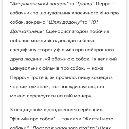
"
Американський вандал"
та "
Гравці"
. Перро —
собачник та шанувальник класичного кіно про
собак, зокрема "
Шлях додому"
та "
101
Далматинець"
. Сценарист згодом побачив
побачив можливість дослідити більш
специфічну сторону фільмів про найкращого
друга людини. «Я обожнюю собак, і я великий
шанувальник фільмів про собак, — каже
Перро. «Проте я, як правило, пишу комедії із
чорним гумором, тож завжди шукаю, що
можна перекрутити на свій манер».
З нещодавнім відродженням серйозних
"фільмів про собак" — таких як "Життя і мета
собаки
"
, "
Подорож хорошого пса"
та "
Шлях