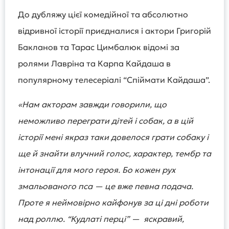
До дубляжу цієї комедійної та абсолютно
відривної історії приєдналися і актори Григорій
Бакланов та Тарас Цимбалюк відомі за
ролями Лавріна та Карпа Кайдаша в
популярному телесеріалі “Спіймати Кайдаша”.
«
Нам акторам завжди говорили, що
неможливо переграти дітей і собак, а в цій
історії мені якраз таки довелося грати собаку і
ще й знайти влучний голос, характер, тембр та
інтонації для мого героя. Бо кожен рух
змальованого пса — це вже певна подача.
Проте я неймовірно кайфонув за ці дні роботи
над роллю. “Кудлаті перці” — яскравий,