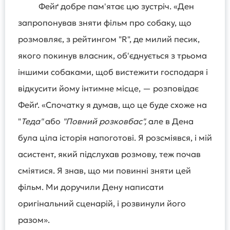
Фейґ добре пам'ятає цю зустріч. «Ден
запропонував зняти фільм про собаку, що
розмовляє, з рейтингом "R", де милий песик,
якого покинув власник, об'єднується з трьома
іншими собаками, щоб вистежити господаря і
відкусити йому інтимне місце, — розповідає
Фейґ. «Спочатку я думав, що це буде схоже на
"
Теда"
або
"Повний розковбас",
але в Дена
була ціла історія напоготові. Я розсміявся, і мій
асистент, який підслухав розмову, теж почав
сміятися. Я знав, що ми повинні зняти цей
фільм. Ми доручили Дену написати
оригінальний сценарій, і розвинули його
разом».