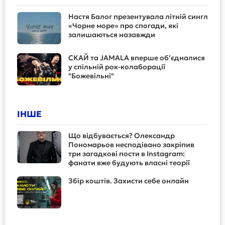
Настя Балог презентувала літній сингл
«Чорне море» про спогади, які
залишаються назавжди
СКАЙ та JAMALA вперше об’єдналися
у спільній рок-колаборації
"Божевільні"
ІНШЕ
Що відбувається? Олександр
Пономарьов несподівано закріпив
три загадкові пости в Instagram:
фанати вже будують власні теорії
Збір коштів. Захисти себе онлайн