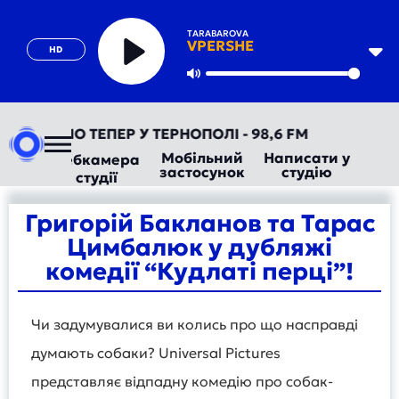
TARABAROVA
VPERSHE
HD
Play
Mute
ТОРАДІО ТЕПЕР У ТЕРНОПОЛІ - 98,6 FM
Мобільний
Написати у
Вебкамера
застосунок
студію
студії
Григорій Бакланов та Тарас
Цимбалюк у дубляжі
комедії “Кудлаті перці”!
Чи задумувалися ви колись про що насправді
думають собаки? Universal Pictures
представляє відпадну комедію про собак-