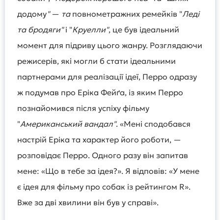
додому
"
—
та
повнометражних ремейків "
Леді
та бродяги"
і "
Круелли"
, це був ідеальний
момент для підриву цього жанру. Розглядаючи
режисерів, які могли б стати ідеальними
партнерами для реалізації ідеї, Перро одразу
ж подумав про Еріка Фейґа, із яким Перро
познайомився після успіху фільму
"
Американський вандал"
. «Мені сподобався
настрій Еріка та характер його роботи, —
розповідає Перро. Одного разу він запитав
мене: «Що в тебе за ідея?». Я відповів: «У мене
є ідея для фільму про собак із рейтингом R».
Вже за дві хвилини він був у справі».