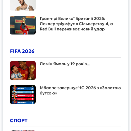
Гран-прі Великої Британії 2026:
Леклер тріумфує в Сільверстоуні, а
Red Bull переживає новий удар
FIFA 2026
Ламін Ямаль у 19 років...
Мбаппе завершує ЧС-2026 з «Золотою
бутсою»
СПОРТ