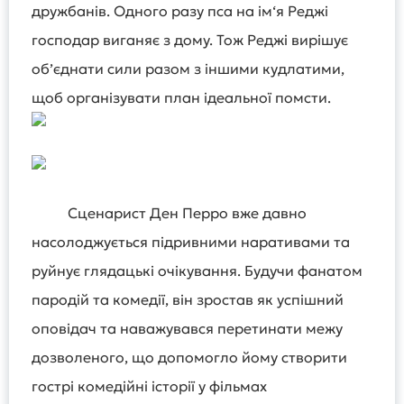
дружбанів. Одного разу пса на ім‘я Реджі
господар виганяє з дому. Тож Реджі вирішує
об’єднати сили разом з іншими кудлатими,
щоб організувати план ідеальної помсти.
Сценарист Ден Перро вже давно
насолоджується підривними наративами та
руйнує глядацькі очікування. Будучи фанатом
пародій та комедії, він зростав як успішний
оповідач та наважувався перетинати межу
дозволеного, що допомогло йому створити
гострі комедійні історії у фільмах