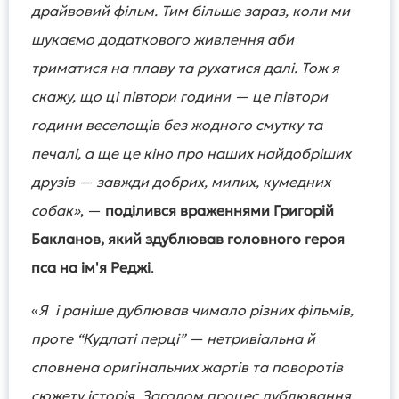
драйвовий фільм. Тим більше зараз, коли ми
шукаємо додаткового живлення аби
триматися на плаву та рухатися далі. Тож я
скажу, що ці півтори години — це півтори
години веселощів без жодного смутку та
печалі, а ще це кіно про наших найдобріших
друзів — завжди добрих, милих, кумедних
собак
»
, —
поділився враженнями Григорій
Бакланов, який здублював головного героя
пса на ім'я Реджі
.
«
Я і раніше дублював чимало різних фільмів,
проте “Кудлаті перці” — нетривіальна й
сповнена оригінальних жартів та поворотів
сюжету історія. Загалом процес дублювання