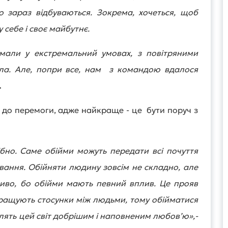
о зараз відбуваються. Зокрема, хочеться, щоб
 себе і своє майбутнє.
імали у екстремальний умовах, з повітряними
тла. Але, попри все, нам з командою вдалося
.
до перемоги, адже найкраще - це бути поруч з
бно. Саме обійми можуть передати всі почуття
ивання. Обійняти людину зовсім не складно, але
ливо, бо обійми мають певний вплив. Це прояв
окращують стосунки між людьми, тому обійматися
лять цей світ добрішим і наповненим любов’ю»,-