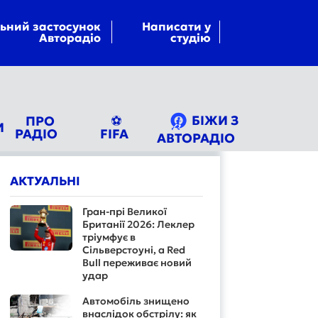
ьний застосунок
Написати у
Авторадіо
студію
БІЖИ З
ПРО
⚽
И
РАДІО
FIFA
АВТОРАДІО
АКТУАЛЬНІ
Гран-прі Великої
Британії 2026: Леклер
тріумфує в
Сільверстоуні, а Red
Bull переживає новий
удар
Автомобіль знищено
внаслідок обстрілу: як