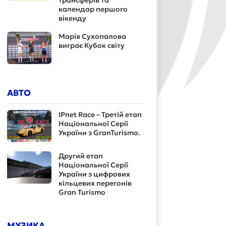
трансферів та
календар першого
вікенду
Марія Сухопалова
виграє Кубок світу
АВТО
IPnet Race – Третій етап
Національної Серії
України з GranTurismo.
Другий етап
Національної Серії
України з цифрових
кільцевих перегонів
Gran Turismo
МУЗИКА