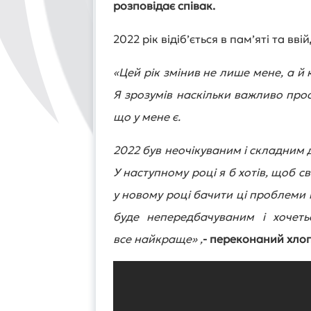
розповідає співак.
2022 рік відіб’ється в пам’яті та ввій
«Цей рік змінив не лише мене, а й 
Я зрозумів наскільки важливо про
що у мене є.
2022 був неочікуваним і складним 
У наступному році я б хотів, щоб с
у новому році бачити ці проблеми і 
буде непередбачуваним і хочет
все найкраще» ,
- переконаний хло