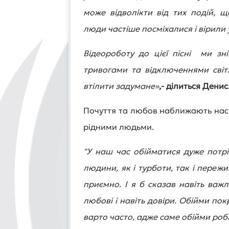
може відволікти від тих подій, щ
люди частіше посміхалися і вірили у
Відеороботу до цієї пісні ми зн
тривогами та відключеннями сві
втілити задумане»
,- ділиться Денис
Почуття та любов наближають нас 
рідними людьми.
"У наш час обійматися дуже потрі
людини, як і турботи, так і переж
приємно. І я б сказав навіть важ
любові і навіть довіри. Обійми п
варто часто, адже саме обійми роб