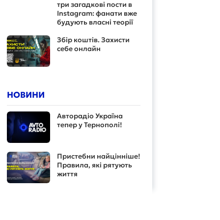
три загадкові пости в
Instagram: фанати вже
будують власні теорії
Збір коштів. Захисти
себе онлайн
НОВИНИ
Авторадіо Україна
тепер у Тернополі!
Пристебни найцінніше!
Правила, які рятують
життя