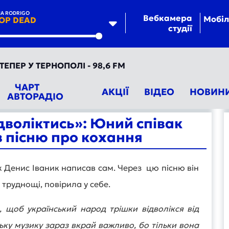
IA RODRIGO
Вебкамера
Мобіл
OP DEAD
студії
te
ЕР У ТЕРНОПОЛІ - 98,6 FM
ЧАРТ
АКЦІЇ
ВІДЕО
НОВИН
АВТОРАДІО
дволіктись»: Юний співак
 пісню про кохання
ак Денис Іваник написав сам. Через цю пісню він
труднощі, повірила у себе.
 щоб український народ трішки відволікся від
ську музику зараз вкрай важливо, бо тільки вона