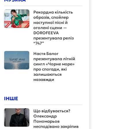
Рекордна кількість
образів, спойлер
наступної пісні й
оголені сцени —
DOROFEEVA
презентувала реліз
“747”
Настя Балог
презентувала літній
сингл «Чорне море»
про спогади, які
залишаються
назавжди
ІНШЕ
Що відбувається?
Олександр
Пономарьов
несподівано закріпив