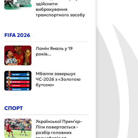
здійснити
вибракування
транспортного засобу
FIFA 2026
Ламін Ямаль у 19
років...
Мбаппе завершує
ЧС-2026 з «Золотою
бутсою»
СПОРТ
Української Прем’єр-
Ліги повертається -
розбір головних