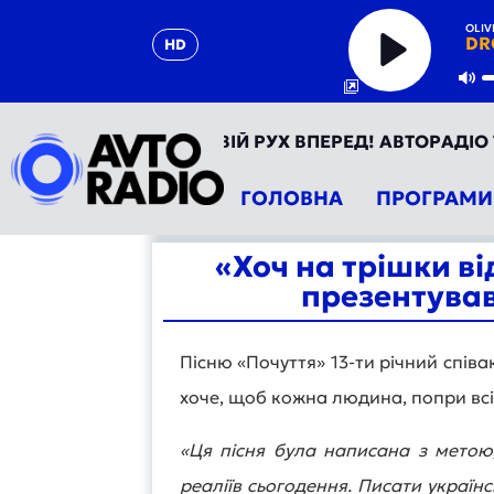
OLIV
DR
HD
Play
Mu
ОРАДІО УКРАЇНА - ТВІЙ РУХ ВПЕРЕД! АВТОРАДІО ТЕП
ГОЛОВНА
ПРОГРАМИ
«Хоч на трішки ві
презентував
Пісню «Почуття» 13-ти річний спів
хоче, щоб кожна людина, попри всі 
«Ця пісня була написана з метою,
реаліїв сьогодення. Писати україн