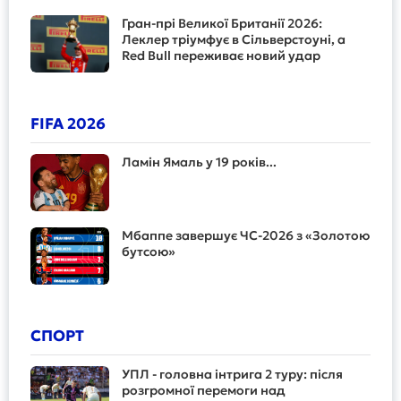
Гран-прі Великої Британії 2026:
Леклер тріумфує в Сільверстоуні, а
Red Bull переживає новий удар
FIFA 2026
Ламін Ямаль у 19 років...
Мбаппе завершує ЧС-2026 з «Золотою
бутсою»
СПОРТ
УПЛ - головна інтрига 2 туру: після
розгромної перемоги над