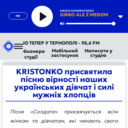
MASHA KONDRATENKO
GIRKO ALE Z MEDOM
HD
Play
Mute
ВТОРАДІО ТЕПЕР У ТЕРНОПОЛІ - 98,6 FM
Мобільний
Написати у
Вебкамера
застосунок
студію
студії
KRISTONKO присвятила
пісню вірності наших
українських дівчат і силі
мужніх хлопців
Пісня «Солдате» присвячується всім
жінкам та дівчатам, які чекають свого