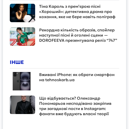
Тіна Кароль з прем’єрою пісні
«Хороший»: детективна драма про
кохання, яке не бере навіть поліграф
Рекордна кількість образів, спойлер
наступної пісні й оголені сцени —
DOROFEEVA презентувала реліз “747”
ІНШЕ
Вживані iPhone: як обрати смартфон
на tehnoskarb.ua
Що відбувається? Олександр
Пономарьов несподівано закріпив
три загадкові пости в Instagram:
фанати вже будують власні теорії