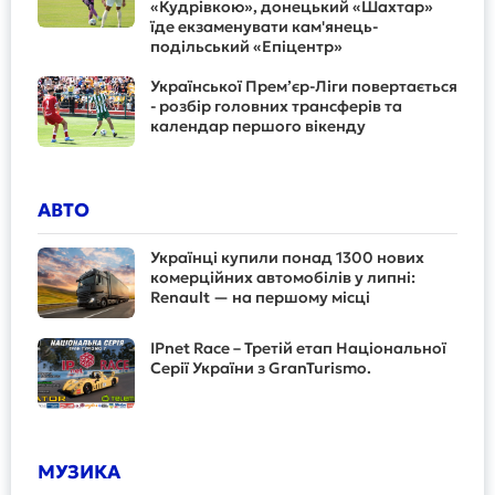
«Кудрівкою», донецький «Шахтар»
їде екзаменувати кам'янець-
подільський «Епіцентр»
Української Прем’єр-Ліги повертається
- розбір головних трансферів та
календар першого вікенду
АВТО
Українці купили понад 1300 нових
комерційних автомобілів у липні:
Renault — на першому місці
IPnet Race – Третій етап Національної
Серії України з GranTurismo.
МУЗИКА