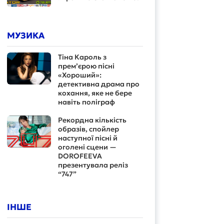
МУЗИКА
Тіна Кароль з
прем’єрою пісні
«Хороший»:
детективна драма про
кохання, яке не бере
навіть поліграф
Рекордна кількість
образів, спойлер
наступної пісні й
оголені сцени —
DOROFEEVA
презентувала реліз
“747”
ІНШЕ