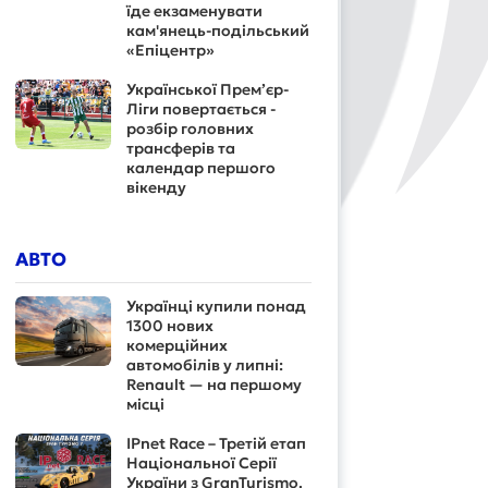
їде екзаменувати
кам'янець-подільський
«Епіцентр»
Української Прем’єр-
Ліги повертається -
розбір головних
трансферів та
календар першого
вікенду
АВТО
Українці купили понад
1300 нових
комерційних
автомобілів у липні:
Renault — на першому
місці
IPnet Race – Третій етап
Національної Серії
України з GranTurismo.