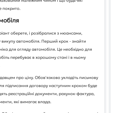
рахований належним чином і що будь-які
е покрито.
мобіля
аріант оберете, і розібралися з нюансами,
 викупу автомобіля. Перший крок - знайти
ніка для огляду автомобіля. Це необхідно для
біль перебуває в хорошому стані і в ньому
.
давцем про ціну. Обов'язково укладіть письмову
ісля підписання договору наступним кроком буде
ять реєстраційні документи, рахунок-фактура,
ументи, які вимагає влада.