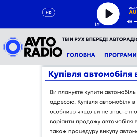
ADAM
AU
HD
Play
Mu
ТОРАДІО УКРАЇНА - ТВІЙ РУХ ВПЕРЕД! АВТОРАДІО ТЕП
ГОЛОВНА
ПРОГРАМИ
Купівля автомобіля 
Ви плануєте купити автомобіль 
адресою. Купівля автомобіля в
особливо якщо ви не знаєте нюа
варіанти продажу автомобіля в
також процедуру викупу автом