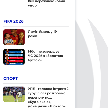
Bull переживає новий
удар
FIFA 2026
Ламін Ямаль у 19
років...
Мбаппе завершує
ЧС-2026 з «Золотою
бутсою»
СПОРТ
УПЛ - головна інтрига 2
туру: після розгромної
перемоги над
«Кудрівкою»,
донецький «Шахтар»