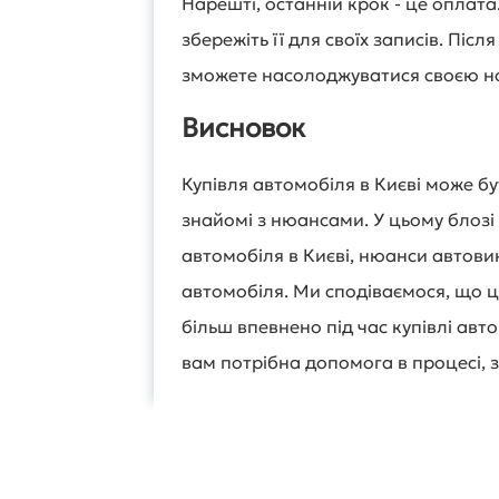
Нарешті, останній крок - це оплат
збережіть її для своїх записів. Піс
зможете насолоджуватися своєю 
Висновок
Купівля автомобіля в Києві може б
знайомі з нюансами. У цьому блозі
автомобіля в Києві, нюанси автовик
автомобіля. Ми сподіваємося, що це
більш впевнено під час купівлі авт
вам потрібна допомога в процесі, з