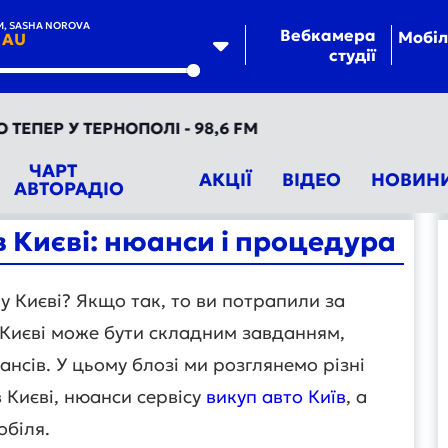
, SASHA NOROVA
Вебкамера
Мобіл
 AU
студії
te
ЕР У ТЕРНОПОЛІ - 98,6 FM
ЧАРТ
АКЦІЇ
ВІДЕО
НОВИН
АВТОРАДІО
в Києві: нюанси і процедура
у Києві? Якщо так, то ви потрапили за
 Києві може бути складним завданням,
нсів. У цьому блозі ми розглянемо різні
 Києві, нюанси сервісу
викуп авто Київ
, а
обіля.