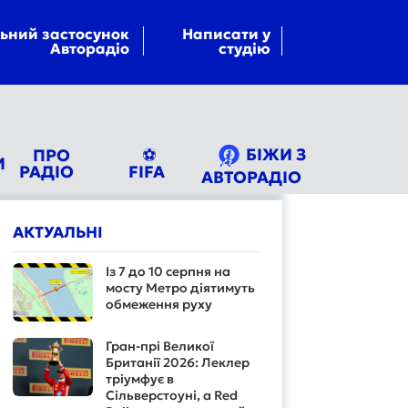
ьний застосунок
Написати у
Авторадіо
студію
БІЖИ З
ПРО
⚽
И
РАДІО
FIFA
АВТОРАДІО
АКТУАЛЬНІ
Із 7 до 10 серпня на
мосту Метро діятимуть
обмеження руху
Гран-прі Великої
Британії 2026: Леклер
тріумфує в
Сільверстоуні, а Red