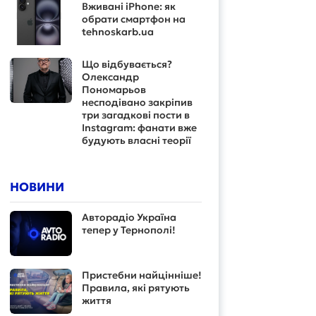
Вживані iPhone: як
обрати смартфон на
tehnoskarb.ua
Що відбувається?
Олександр
Пономарьов
несподівано закріпив
три загадкові пости в
Instagram: фанати вже
будують власні теорії
НОВИНИ
Авторадіо Україна
тепер у Тернополі!
Пристебни найцінніше!
Правила, які рятують
життя