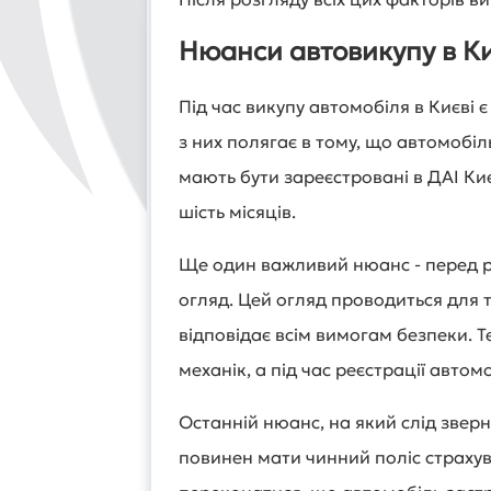
Нюанси автовикупу в Ки
Під час викупу автомобіля в Києві є
з них полягає в тому, що автомобіль
мають бути зареєстровані в ДАІ Ки
шість місяців.
Ще один важливий нюанс - перед р
огляд. Цей огляд проводиться для 
відповідає всім вимогам безпеки. 
механік, а під час реєстрації автом
Останній нюанс, на який слід зверн
повинен мати чинний поліс страхув