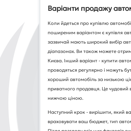
Варіанти продажу автом
Коли йдеться про купівлю автомобіля
поширеним варіантом є купівля авт
зазвичай мають широкий вибір автом
діапазонах. Ви також можете отрим
Києва. Інший варіант - купити авто
проводяться регулярно і можуть бу
хороший автомобіль за низькою цін
приватного продавця. Це чудовий в
нижчою ціною.
Наступний крок - вирішити, який в
враховувати ваш бюджет, тип автомо
Після розгляду всіх цих факторів 