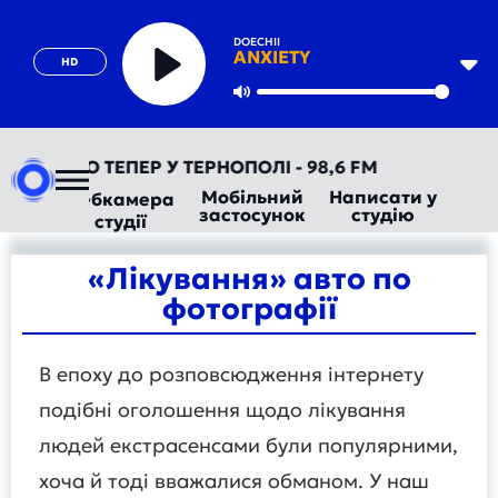
DOECHII
ANXIETY
HD
Play
Mute
ТОРАДІО ТЕПЕР У ТЕРНОПОЛІ - 98,6 FM
Мобільний
Написати у
Вебкамера
застосунок
студію
студії
«Лікування» авто по
фотографії
В епоху до розповсюдження інтернету
подібні оголошення щодо лікування
людей екстрасенсами були популярними,
хоча й тоді вважалися обманом. У наш