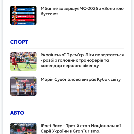
Мбаппе завершує ЧС-2026 з «Золотою
бутсою»
СПОРТ
Української Прем’єр-Ліги повертається
- розбір головних трансферів та
календар першого вікенду
Марія Сухопалова виграє Кубок світу
АВТО
IPnet Race – Третій етап Національної
Серії України з GranTurismo.