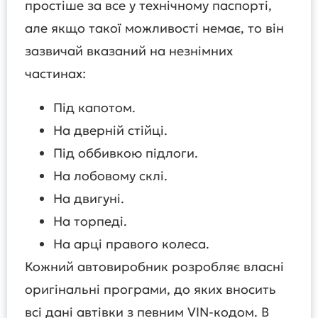
простіше за все у технічному паспорті,
але якщо такої можливості немає, то він
зазвичай вказаний на незнімних
частинах:
Під капотом.
На дверній стійці.
Під оббивкою підлоги.
На лобовому склі.
На двигуні.
На торпеді.
На арці правого колеса.
Кожний автовиробник розробляє власні
оригінальні програми, до яких вносить
всі дані автівки з певним VIN-кодом. В