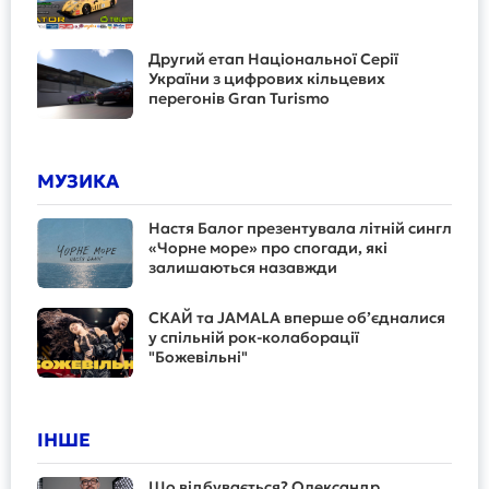
Другий етап Національної Серії
України з цифрових кільцевих
перегонів Gran Turismo
МУЗИКА
Настя Балог презентувала літній сингл
«Чорне море» про спогади, які
залишаються назавжди
СКАЙ та JAMALA вперше об’єдналися
у спільній рок-колаборації
"Божевільні"
ІНШЕ
Що відбувається? Олександр