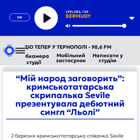
VERLOKA, TAB
BERMUDY
HD
Play
Mute
АВТОРАДІО ТЕПЕР У ТЕРНОПОЛІ - 98,6 FM
Мобільний
Написати у
Вебкамера
застосунок
студію
студії
“Мій народ заговорить”:
кримськотатарська
скрипалька Sevile
презентувала дебютний
сингл “Льолі”
2 березня кримськотатарська співачка Sevile