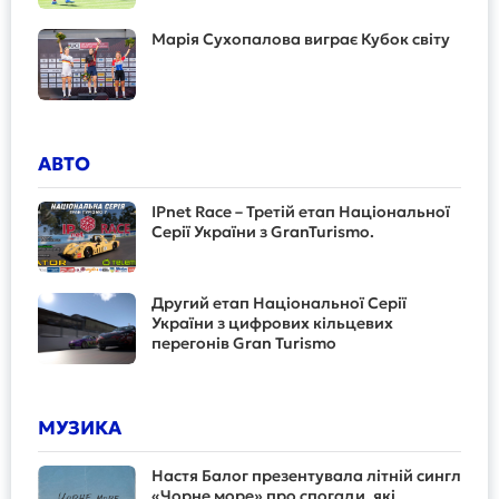
Марія Сухопалова виграє Кубок світу
АВТО
IPnet Race – Третій етап Національної
Серії України з GranTurismo.
Другий етап Національної Серії
України з цифрових кільцевих
перегонів Gran Turismo
МУЗИКА
Настя Балог презентувала літній сингл
«Чорне море» про спогади, які