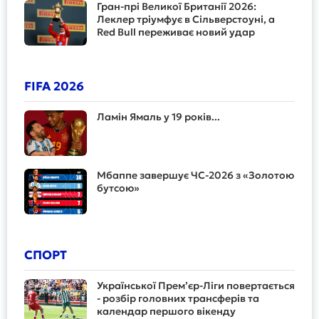
Гран-прі Великої Британії 2026:
Леклер тріумфує в Сільверстоуні, а
Red Bull переживає новий удар
FIFA 2026
Ламін Ямаль у 19 років...
Мбаппе завершує ЧС-2026 з «Золотою
бутсою»
СПОРТ
Української Прем’єр-Ліги повертається
- розбір головних трансферів та
календар першого вікенду