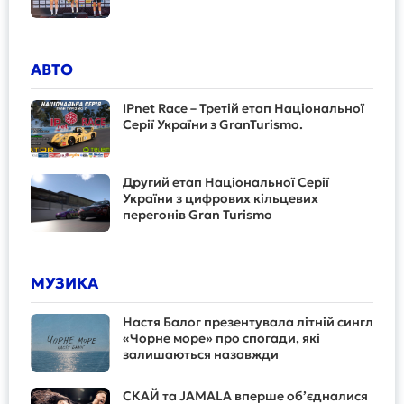
АВТО
IPnet Race – Третій етап Національної
Серії України з GranTurismo.
Другий етап Національної Серії
України з цифрових кільцевих
перегонів Gran Turismo
МУЗИКА
Настя Балог презентувала літній сингл
«Чорне море» про спогади, які
залишаються назавжди
СКАЙ та JAMALA вперше об’єдналися