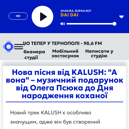
SHAKIRA, BURNA BOY
DAI DAI
HD
Play
Mute
АВТОРАДІО ТЕПЕР У ТЕРНОПОЛІ - 98,6 FM
Мобільний
Написати у
Вебкамера
застосунок
студію
студії
Нова пісня від KALUSH: "А
вона" – музичний подарунок
від Олега Псюка до Дня
народження коханої
Новий трек KALUSH є особливо
значущим, адже він був створений