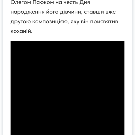
Олегом Псюком на честь Дня
народження його дівчини, ставши вже
другою композицією, яку він присвятив
коханій.