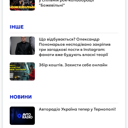
у спільній рок-колаборації
"Божевільні"
ІНШЕ
Що відбувається? Олександр
Пономарьов несподівано закріпив
три загадкові пости в Instagram:
фанати вже будують власні теорії
Збір коштів. Захисти себе онлайн
НОВИНИ
Авторадіо Україна тепер у Тернополі!