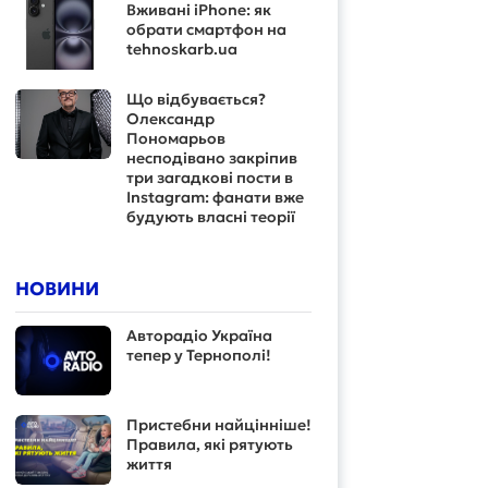
Вживані iPhone: як
обрати смартфон на
tehnoskarb.ua
Що відбувається?
Олександр
Пономарьов
несподівано закріпив
три загадкові пости в
Instagram: фанати вже
будують власні теорії
НОВИНИ
Авторадіо Україна
тепер у Тернополі!
Пристебни найцінніше!
Правила, які рятують
життя