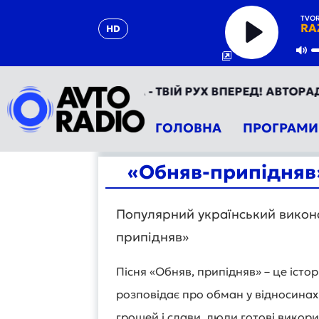
TVOR
RA
HD
Play
Mu
АВТОРАДІО УКРАЇНА - ТВІЙ РУХ ВПЕРЕД! АВТОРАДІО Т
ГОЛОВНА
ПРОГРАМИ
«Обняв-припідняв» 
Популярний український викон
припідняв»
Пісня «Обняв, припідняв» – це істо
розповідає про обман у відносинах
грошей і слави, люди готові викори