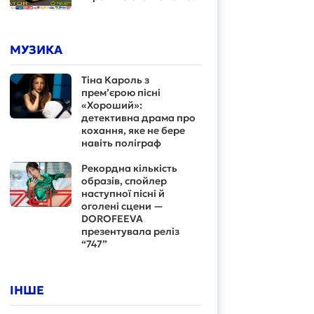
МУЗИКА
Тіна Кароль з
прем’єрою пісні
«Хороший»:
детективна драма про
кохання, яке не бере
навіть поліграф
Рекордна кількість
образів, спойлер
наступної пісні й
оголені сцени —
DOROFEEVA
презентувала реліз
“747”
ІНШЕ