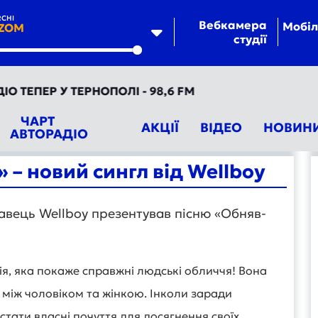
CHI
Вебкамера
Мобіл
ZOM
студії
te
ЕПЕР У ТЕРНОПОЛІ - 98,6 FM
ЧАРТ
АКЦІЇ
ВІДЕО
НОВИН
АВТОРАДІО
– новий сингл від Wellboy
авець Wellboy презентував пісню «Обняв-
рія, яка покаже справжні людські обличчя! Вона
 між чоловіком та жінкою. Інколи заради
стати власні почуття для досягнення своїх