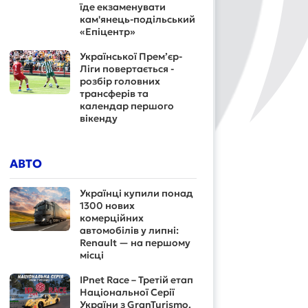
їде екзаменувати
кам'янець-подільський
«Епіцентр»
Української Прем’єр-
Ліги повертається -
розбір головних
трансферів та
календар першого
вікенду
АВТО
Українці купили понад
1300 нових
комерційних
автомобілів у липні:
Renault — на першому
місці
IPnet Race – Третій етап
Національної Серії
України з GranTurismo.