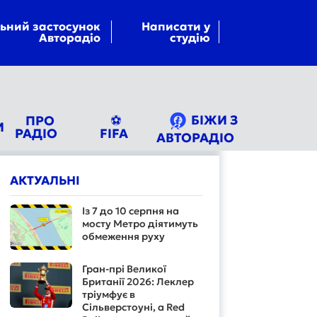
ьний застосунок
Написати у
Авторадіо
студію
БІЖИ З
ПРО
⚽
И
РАДІО
FIFA
АВТОРАДІО
АКТУАЛЬНІ
Із 7 до 10 серпня на
мосту Метро діятимуть
обмеження руху
Гран-прі Великої
Британії 2026: Леклер
тріумфує в
Сільверстоуні, а Red