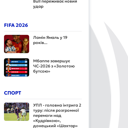
Bull переживає новий
удар
FIFA 2026
Ламін Ямаль у 19
років...
Мбаппе завершує
ЧС-2026 з «Золотою
бутсою»
СПОРТ
УПЛ - головна інтрига 2
туру: після розгромної
перемоги над
«Кудрівкою»,
донецький «Шахтар»